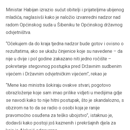
Ministar Habijan izrazio sućut obitelji i prijateljima ubijenog
mladića, naglasivši kako je naložio izvanredni nadzor nad
radom Općinskog suda u Šibeniku te Općinskog državnog
odvjetništva.
“Očekujem da do kraja tjedna nadzor bude gotov i ovisno o
rezultatima, ako se ukažu činjenice koje su navedene – da
nije u dvije i pol godine zakazano niti jedno ročište –
pokretanje stegovnog postupka pred Državnim sudbenim
vijećem i Državnim odvjetničkim vijećem”, rekao je
“Mene kao ministra šokiraju ovakve stvari, pogotovo
obrazloženje koje sam imao prilike vidjeti u medijima gdje
se navodi kako to nije hitni postupak, što je skandalozno, s
obzirom na to da se radio o osobi koja je ranije
pravomoćno osuđena za teško ubojstvo”, istaknuo je,
dodavši kako postoji još kaznenih i prekršajnih djela za