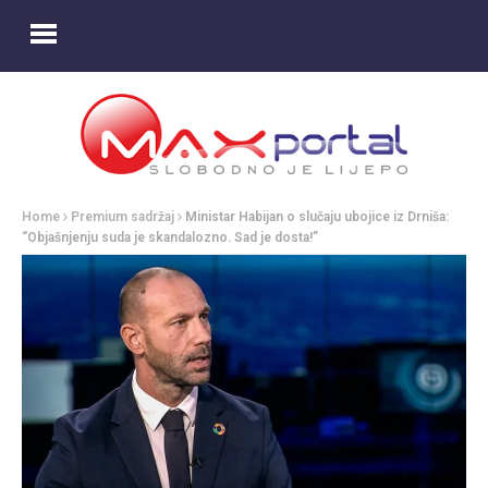
Home
Premium sadržaj
Ministar Habijan o slučaju ubojice iz Drniša:
“Objašnjenju suda je skandalozno. Sad je dosta!”