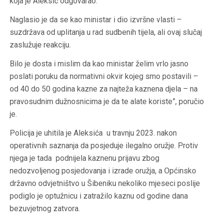
koja je Aleksić odgovarao.
Naglasio je da se kao ministar i dio izvršne vlasti –
suzdržava od uplitanja u rad sudbenih tijela, ali ovaj slučaj
zaslužuje reakciju.
Bilo je dosta i mislim da kao ministar želim vrlo jasno
poslati poruku da normativni okvir kojeg smo postavili –
od 40 do 50 godina kazne za najteža kaznena djela – na
pravosudnim dužnosnicima je da te alate koriste”, poručio
je.
Policija je uhitila je Aleksića u travnju 2023. nakon
operativnih saznanja da posjeduje ilegalno oružje. Protiv
njega je tada podnijela kaznenu prijavu zbog
nedozvoljenog posjedovanja i izrade oružja, a Općinsko
državno odvjetništvo u Šibeniku nekoliko mjeseci poslije
podiglo je optužnicu i zatražilo kaznu od godine dana
bezuvjetnog zatvora.