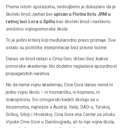
Prema istom sporazumu, nedvojbeno je dokazano da je
školski brod
Jadran
bio
upisan u Flotnu listu JRM u
ratnoj luci Lora u Splitu
kao školski brod i nastavno
sredstvo vojnopomorske škole.
To je jedini kriterij koji međunarodno pravo priznaje. Sve
ostalo su političke interpretacije bez pravne težine.
Danas se brod nalazi u Crnoj Gori, državi bez ikakve
pomorske akademije što dodatno naglašava apsurdnost
propagandnih narativa.
Ne da nema vojnu akademiju, Crna Gora danas nema ni
jednu vojnu školu – ni mornaričku, ni kopnenu, ni
zrakoplovnu. Svi crnogorski kadeti školuju se u
inozemstvu, najčešće u Austriji, Italiji, SAD-u, Turskoj,
Grčkoj, Srbiji i Hrvatskoj. Crna Gora ima
Centar za obuku
Vojske Crne Gore u
Danilovgradu, ali to nije vojna škola,