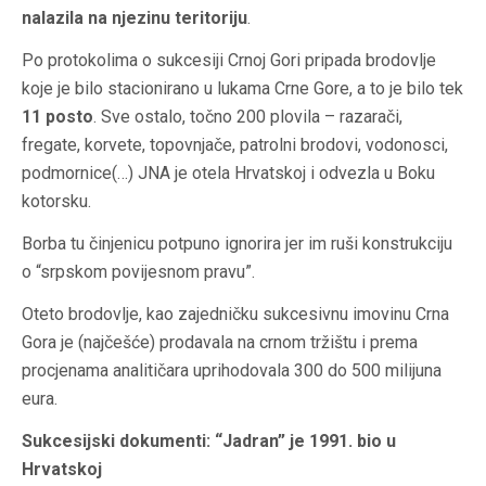
nalazila na njezinu teritoriju
.
Po protokolima o sukcesiji Crnoj Gori pripada brodovlje
koje je bilo stacionirano u lukama Crne Gore, a to je bilo tek
11 posto
. Sve ostalo, točno 200 plovila – razarači,
fregate, korvete, topovnjače, patrolni brodovi, vodonosci,
podmornice(…) JNA je otela Hrvatskoj i odvezla u Boku
kotorsku.
Borba tu činjenicu potpuno ignorira jer im ruši konstrukciju
o “srpskom povijesnom pravu”.
Oteto brodovlje, kao zajedničku sukcesivnu imovinu Crna
Gora je (najčešće) prodavala na crnom tržištu i prema
procjenama analitičara uprihodovala 300 do 500 milijuna
eura.
Sukcesijski dokumenti: “Jadran” je 1991. bio u
Hrvatskoj