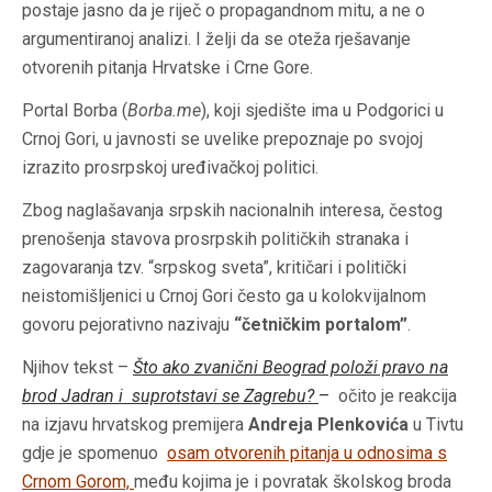
postaje jasno da je riječ o propagandnom mitu, a ne o
argumentiranoj analizi. I želji da se oteža rješavanje
otvorenih pitanja Hrvatske i Crne Gore.
Portal Borba (
Borba.me
), koji sjedište ima u Podgorici u
Crnoj Gori, u javnosti se uvelike prepoznaje po svojoj
izrazito prosrpskoj uređivačkoj politici.
Zbog naglašavanja srpskih nacionalnih interesa, čestog
prenošenja stavova prosrpskih političkih stranaka i
zagovaranja tzv. “srpskog sveta”, kritičari i politički
neistomišljenici u Crnoj Gori često ga u kolokvijalnom
govoru pejorativno nazivaju
“četničkim portalom”
.
Njihov tekst –
Što ako zvanični Beograd položi pravo na
brod Jadran i suprotstavi se Zagrebu?
–
očito je reakcija
na izjavu hrvatskog premijera
Andreja Plenkovića
u Tivtu
gdje je spomenuo
osam otvorenih pitanja u odnosima s
Crnom Gorom,
među kojima je i povratak školskog broda