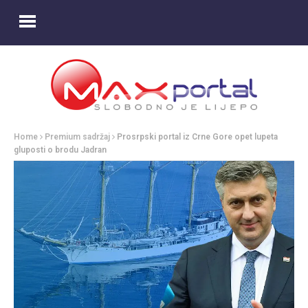
Home
Premium sadržaj
Prosrpski portal iz Crne Gore opet lupeta
gluposti o brodu Jadran