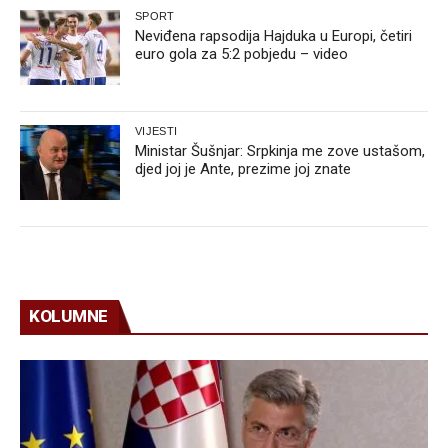
SPORT
Neviđena rapsodija Hajduka u Europi, četiri
euro gola za 5:2 pobjedu – video
VIJESTI
Ministar Šušnjar: Srpkinja me zove ustašom,
djed joj je Ante, prezime joj znate
KOLUMNE