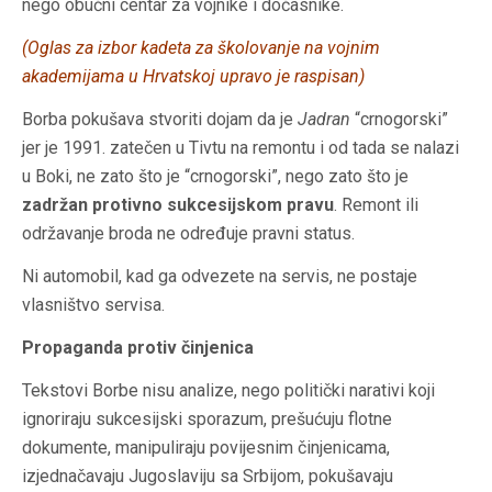
nego obučni centar za vojnike i dočasnike.
(
Oglas za izbor kadeta za školovanje na vojnim
akademijama u Hrvatskoj upravo je raspisan
)
Borba pokušava stvoriti dojam da je
Jadran
“crnogorski”
jer je 1991. zatečen u Tivtu na remontu i od tada se nalazi
u Boki, ne zato što je “crnogorski”, nego zato što je
zadržan protivno sukcesijskom pravu
. Remont ili
održavanje broda ne određuje pravni status.
Ni automobil, kad ga odvezete na servis, ne postaje
vlasništvo servisa.
Propaganda protiv činjenica
Tekstovi Borbe nisu analize, nego politički narativi koji
ignoriraju sukcesijski sporazum, prešućuju flotne
dokumente, manipuliraju povijesnim činjenicama,
izjednačavaju Jugoslaviju sa Srbijom, pokušavaju