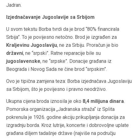
Jadran.
Izjednačavanje Jugoslavije sa Srbijom
U svom tekstu Borba tvrdi da je brod “80% financirala
Srbija”. To je povijesno netočno. Brod je izgrađen za
Kraljevinu Jugoslaviju
, ne za Srbiju. Proračun je bio
državni
, ne “srpski”. Ratne reparacije bile su
jugoslavenske
, ne “srpske”. Donacije građana iz
Beograda i Novog Sada ne čine brod “srpskim”.
Ovo je tipična zamjena teza: Borba izjednačava Jugoslaviju
sa Srbijom, što je povijesno i pravno neodrživo.
Ukupna cijena broda iznosila je oko
8,4 milijuna dinara
.
Pomorska organizacija
„Jadranska straža“
iz Splita
pokrenula je 1926. godine akciju prikupljanja donacija za
izgradnju borda. Kroz lutrije, koncerte i dobrovoljne uplate
građana diljem tadašnje države (najviše na području