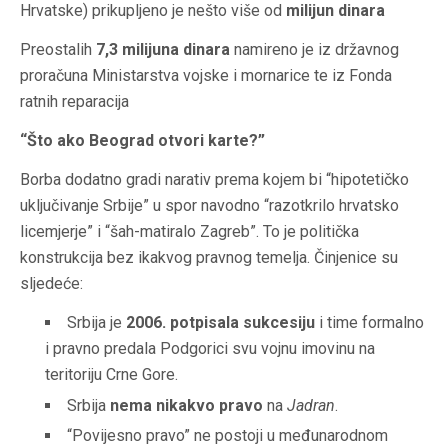
Hrvatske) prikupljeno je nešto više od
milijun dinara
Preostalih
7,3 milijuna dinara
namireno je iz državnog
proračuna Ministarstva vojske i mornarice te iz Fonda
ratnih reparacija
“Što ako Beograd otvori karte?”
Borba dodatno gradi narativ prema kojem bi “hipotetičko
uključivanje Srbije” u spor navodno “razotkrilo hrvatsko
licemjerje” i “šah-matiralo Zagreb”. To je politička
konstrukcija bez ikakvog pravnog temelja. Činjenice su
sljedeće:
Srbija je
2006. potpisala sukcesiju
i time formalno
i pravno predala Podgorici svu vojnu imovinu na
teritoriju Crne Gore.
Srbija
nema nikakvo pravo
na
Jadran
.
“Povijesno pravo” ne postoji u međunarodnom