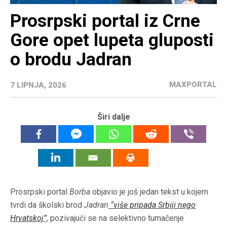
Prosrpski portal iz Crne
Gore opet lupeta gluposti
o brodu Jadran
MAXPORTAL
7 LIPNJA, 2026
Širi dalje
Prosrpski portal
Borba
objavio je još jedan tekst u kojem
tvrdi da školski brod
Jadran
“više pripada Srbiji nego
Hrvatskoj”,
pozivajući se na selektivno tumačenje