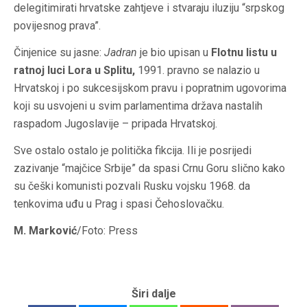
delegitimirati hrvatske zahtjeve i stvaraju iluziju “srpskog
povijesnog prava”.
Činjenice su jasne:
Jadran
je bio upisan u
Flotnu listu u
ratnoj luci Lora u Splitu,
1991. pravno se nalazio u
Hrvatskoj i po sukcesijskom pravu i popratnim ugovorima
koji su usvojeni u svim parlamentima država nastalih
raspadom Jugoslavije – pripada Hrvatskoj.
Sve ostalo ostalo je politička fikcija. Ili je posrijedi
zazivanje “majčice Srbije” da spasi Crnu Goru slično kako
su češki komunisti pozvali Rusku vojsku 1968. da
tenkovima uđu u Prag i spasi Čehoslovačku.
M. Marković
/Foto: Press
Širi dalje