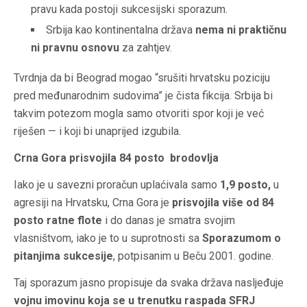
pravu kada postoji sukcesijski sporazum.
Srbija kao kontinentalna država
nema ni praktičnu
ni pravnu osnovu
za zahtjev.
Tvrdnja da bi Beograd mogao “srušiti hrvatsku poziciju
pred međunarodnim sudovima” je čista fikcija. Srbija bi
takvim potezom mogla samo otvoriti spor koji je već
riješen — i koji bi unaprijed izgubila.
Crna Gora prisvojila 84 posto brodovlja
Iako je u savezni proračun uplaćivala samo
1,9 posto,
u
agresiji na Hrvatsku, Crna Gora je
prisvojila više od 84
posto ratne flote
i do danas je smatra svojim
vlasništvom, iako je to u suprotnosti sa
Sporazumom o
pitanjima sukcesije
, potpisanim u Beču 2001. godine.
Taj sporazum jasno propisuje da svaka država nasljeđuje
vojnu imovinu koja se u trenutku raspada SFRJ