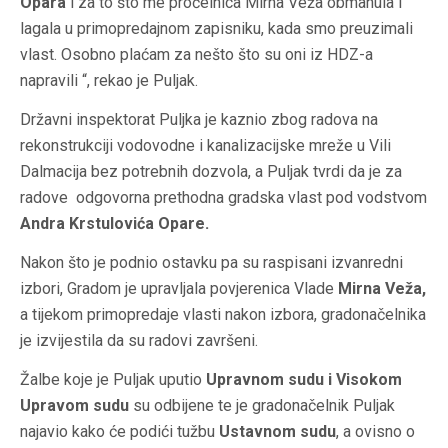
Opara
i za to što me pročelnica Mirna Veža obmanula i
lagala u primopredajnom zapisniku, kada smo preuzimali
vlast. Osobno plaćam za nešto što su oni iz HDZ-a
napravili “, rekao je Puljak.
Državni inspektorat Puljka je kaznio zbog radova na
rekonstrukciji vodovodne i kanalizacijske mreže u Vili
Dalmacija bez potrebnih dozvola, a Puljak tvrdi da je za
radove odgovorna prethodna gradska vlast pod vodstvom
Andra Krstulovića Opare.
Nakon što je podnio ostavku pa su raspisani izvanredni
izbori, Gradom je upravljala povjerenica Vlade
Mirna Veža,
a tijekom primopredaje vlasti nakon izbora, gradonačelnika
je izvijestila da su radovi završeni.
Žalbe koje je Puljak uputio
Upravnom sudu i Visokom
Upravom sudu
su odbijene te je gradonačelnik Puljak
najavio kako će podići tužbu
Ustavnom sudu
, a ovisno o