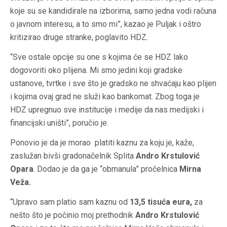
koje su se kandidirale na izborima, samo jedna vodi računa
o javnom interesu, a to smo mi”, kazao je Puljak i oštro
kritizirao druge stranke, poglavito HDZ.
“Sve ostale opcije su one s kojima će se HDZ lako
dogovoriti oko plijena. Mi smo jedini koji gradske
ustanove, tvrtke i sve što je gradsko ne shvaćaju kao plijen
i kojima ovaj grad ne služi kao bankomat. Zbog toga je
HDZ upregnuo sve institucije i medije da nas medijski i
financijski uništi”, poručio je.
Ponovio je da je morao platiti kaznu za koju je, kaže,
zaslužan bivši gradonačelnik Splita
Andro Krstulović
Opara
. Dodao je da ga je “obmanula” pročelnica
Mirna
Veža.
“Upravo sam platio sam kaznu od
13,5 tisuća eura,
za
nešto što je počinio moj prethodnik
Andro Krstulović