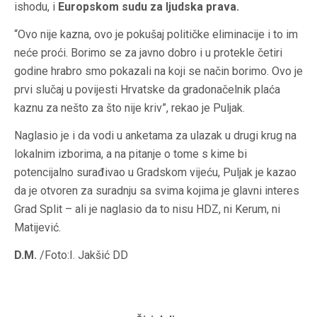
ishodu, i
Europskom sudu za ljudska prava.
“Ovo nije kazna, ovo je pokušaj političke eliminacije i to im
neće proći. Borimo se za javno dobro i u protekle četiri
godine hrabro smo pokazali na koji se način borimo. Ovo je
prvi slučaj u povijesti Hrvatske da gradonačelnik plaća
kaznu za nešto za što nije kriv”, rekao je Puljak.
Naglasio je i da vodi u anketama za ulazak u drugi krug na
lokalnim izborima, a na pitanje o tome s kime bi
potencijalno surađivao u Gradskom vijeću, Puljak je kazao
da je otvoren za suradnju sa svima kojima je glavni interes
Grad Split – ali je naglasio da to nisu HDZ, ni Kerum, ni
Matijević.
D.M.
/Foto:I. Jakšić DD