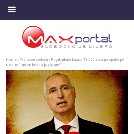
Home
Premium sadržaj
Puljak platio kaznu 13.500 eura pa opalio po
HDZ-u: “Oni su krivi, a ja plaćam!”