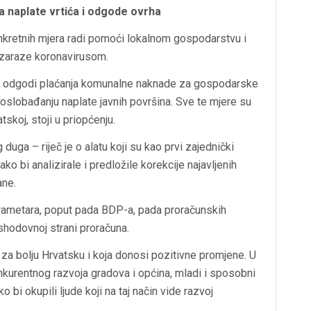
a naplate vrtića i odgode ovrha
konkretnih mjera radi pomoći lokalnom gospodarstvu i
a zaraze koronavirusom.
rha, odgodi plaćanja komunalne naknade za gospodarske
 oslobađanju naplate javnih površina. Sve te mjere su
tskoj, stoji u priopćenju.
 duga – riječ je o alatu koji su kao prvi zajednički
o bi analizirale i predložile korekcije najavljenih
ane.
arametara, poput pada BDP-a, pada proračunskih
ashodovnoj strani proračuna.
i za bolju Hrvatsku i koja donosi pozitivne promjene. U
nkurentnog razvoja gradova i općina, mladi i sposobni
o bi okupili ljude koji na taj način vide razvoj