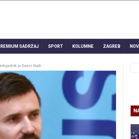
REMIUM SADRŽAJ
SPORT
KOLUMNE
ZAGREB
NOV
redsjednik je Davor Nađi
N