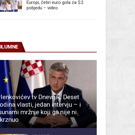
Europi, četiri euro gola za 5:2
pobjedu – video
OLUMNE
lenkovićev tv Dnevnik: Deset
odina vlasti, jedan intervju – i
sunami mržnje koji ga nije ni
krznuo