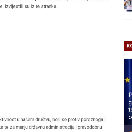
 izvijestili su iz te stranke.
K
P
g
t
o
ktivnost u našem društvu, bori se protiv poreznoga i
a te za manju državnu administraciju i pravodobnu