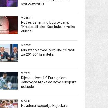
sva očekivanja
VIJESTI
Potres uznemirio Dubrovčane:
“Kratko, ali jako. Kao buka iz velike
dubine”
VIJESTI
Ministar Medved: Mirovine će rasti
za 201.304 branitelja
SPORT
Rijeka – Ilves 1:0 Euro golom
Jankovića Rijeka do nove europske
pobjede
SPORT
Neviđena rapsodija Hajduka u