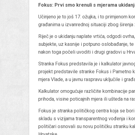
Fokus: Prvi smo krenuli s mjerama ukidanj
Učinjeno je to još 17. ožujka, i to primjenom 
građanima u izvanrednoj situaciji zbog širenj
Riječ je o ukidanju naplate vrtića, odgodi ov
subjekte, uz kasnije i potpuno oslobađanje, te
nakon toga počeli uvoditi i drugi gradovi u Hrva
Stranka Fokus predstavila je i kalkulator javnog
projekt predstavile stranke Fokus i Pametno kak
mjera Vlade, a u javnu raspravu uključile i građ
Kalkulator omogućuje različite kombinacije p
prihoda, visine poticajnih mjera ili ušteda na r
Fokus je stranka političkog centra koja se bor
skladu s vizijama transparentnog vođenja i ko
političari osnovali su novu političku stranku kak
Hrvatske.