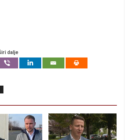
Širi dalje
S