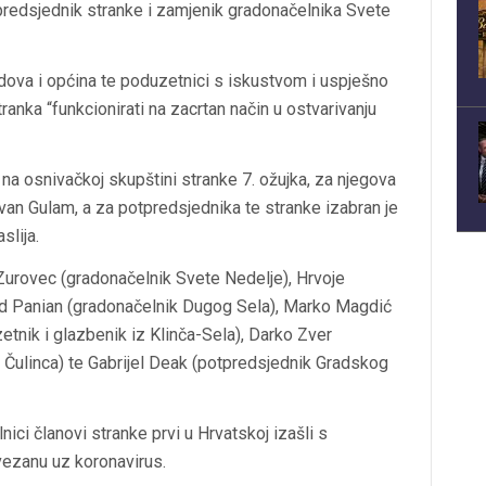
predsjednik stranke i zamjenik gradonačelnika Svete
adova i općina te poduzetnici s iskustvom i uspješno
anka “funkcionirati na zacrtan način u ostvarivanju
na osnivačkoj skupštini stranke 7. ožujka, za njegova
van Gulam, a za potpredsjednika te stranke izabran je
slija.
 Zurovec (gradonačelnik Svete Nedelje), Hrvoje
ad Panian (gradonačelnik Dugog Sela), Marko Magdić
etnik i glazbenik iz Klinča-Sela), Darko Zver
 Čulinca) te Gabrijel Deak (potpredsjednik Gradskog
nici članovi stranke prvi u Hrvatskoj izašli s
ezanu uz koronavirus.