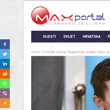
VIJESTI
SVIJET
HRVATSKA
P
GASTRO
Home
Premium sadržaj
Registrirana stranka Fokus, p