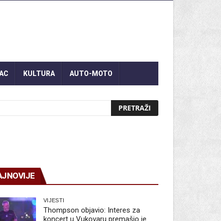
AC
KULTURA
AUTO-MOTO
AJNOVIJE
VIJESTI
Thompson objavio: Interes za
koncert u Vukovaru premašio je