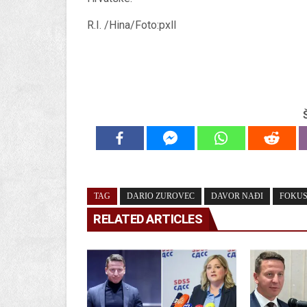
R.I. /Hina/Foto:pxll
TAG
DARIO ZUROVEC
DAVOR NAĐI
FOKU
RELATED ARTICLES