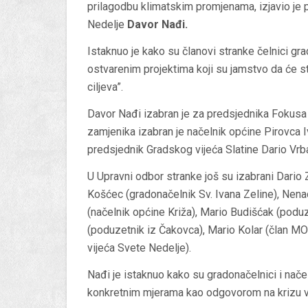
prilagodbu klimatskim promjenama, izjavio je 
Nedelje
Davor Nađi.
Istaknuo je kako su članovi stranke čelnici gr
ostvarenim projektima koji su jamstvo da će str
ciljeva”.
Davor Nađi izabran je za predsjednika Fokusa 
zamjenika izabran je načelnik općine Pirovca I
predsjednik Gradskog vijeća Slatine Dario Vrba
U Upravni odbor stranke još su izabrani Dario
Košćec (gradonačelnik Sv. Ivana Zeline), Nen
(načelnik općine Križa), Mario Budišćak (poduz
(poduzetnik iz Čakovca), Mario Kolar (član MO
vijeća Svete Nedelje).
Nađi je istaknuo kako su gradonačelnici i načel
konkretnim mjerama kao odgovorom na krizu v