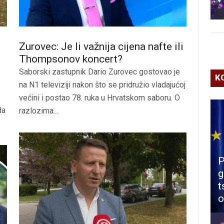
Zurovec: Je li važnija cijena nafte ili
Thompsonov koncert?
Saborski zastupnik Dario Zurovec gostovao je
K
na N1 televiziji nakon što se pridružio vladajućoj
većini i postao 78. ruka u Hrvatskom saboru. O
da
razlozima...
P
g
t
o