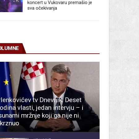
koncert u Vukovaru premašio je
sva očekivanja
OLUMNE
lenkovićev tv Dnevnik: Deset
odina vlasti, jedan intervju – i
sunami mržnje koji ga nije ni
krznuo