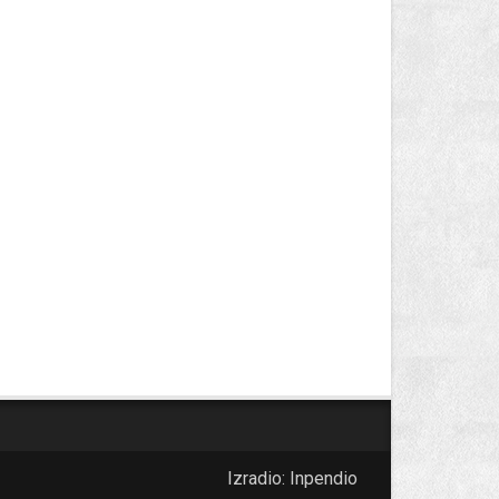
Izradio:
Inpendio