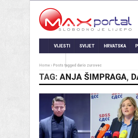
VIJESTI
SVIJET
HRVATSKA
P
GASTRO
Home
Posts tagged dario zurovec
TAG:
ANJA ŠIMPRAGA
,
D