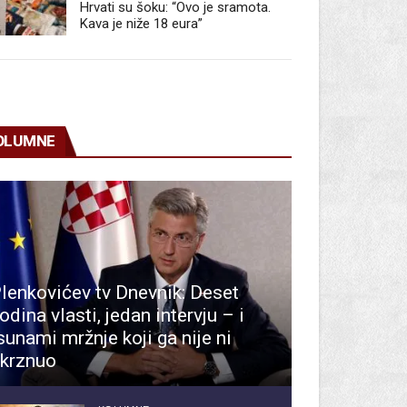
Hrvati su šoku: “Ovo je sramota.
Kava je niže 18 eura”
OLUMNE
lenkovićev tv Dnevnik: Deset
odina vlasti, jedan intervju – i
sunami mržnje koji ga nije ni
krznuo