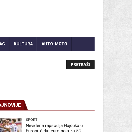
AC
KULTURA
AUTO-MOTO
AJNOVIJE
SPORT
Neviđena rapsodija Hajduka u
Europi, četiri euro gola za 5:2