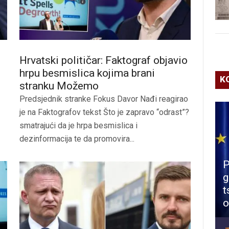
Hrvatski političar: Faktograf objavio
hrpu besmislica kojima brani
K
stranku Možemo
Predsjednik stranke Fokus Davor Nađi reagirao
je na Faktografov tekst Što je zapravo “odrast”?
smatrajući da je hrpa besmislica i
dezinformacija te da promovira...
P
g
t
o