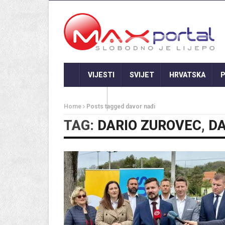
VIJESTI
SVIJET
HRVATSKA
P
GASTRO
Home
Posts tagged davor nađi
TAG:
DARIO ZUROVEC
,
DA