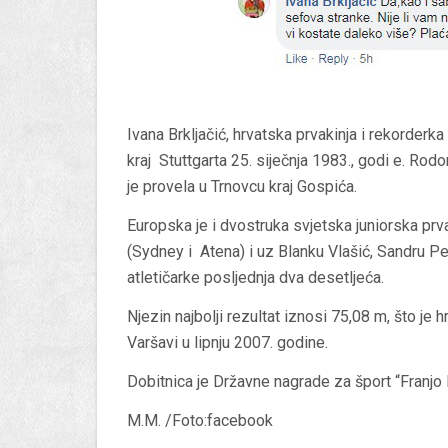
Ivana Brkljačić, hrvatska prvakinja i rekorderk
kraj Stuttgarta 25. siječnja 1983., godi e. Rodom
je provela u Trnovcu kraj Gospića.
Europska je i dvostruka svjetska juniorska prva
(Sydney i Atena) i uz Blanku Vlašić, Sandru Pe
atletičarke posljednja dva desetljeća.
Njezin najbolji rezultat iznosi 75,08 m, što je 
Varšavi u lipnju 2007. godine.
Dobitnica je Državne nagrade za šport “Franjo
M.M. /Foto:facebook