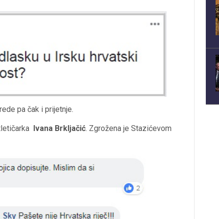
de pa čak i prijetnje.
tletičarka
Ivana
Brkljačić
. Zgrožena je Stazićevom