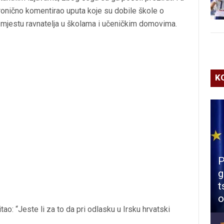
 ironično komentirao uputa koje su dobile škole o
a mjestu ravnatelja u školama i učeničkim domovima.
K
P
g
t
o
o: “Jeste li za to da pri odlasku u Irsku hrvatski