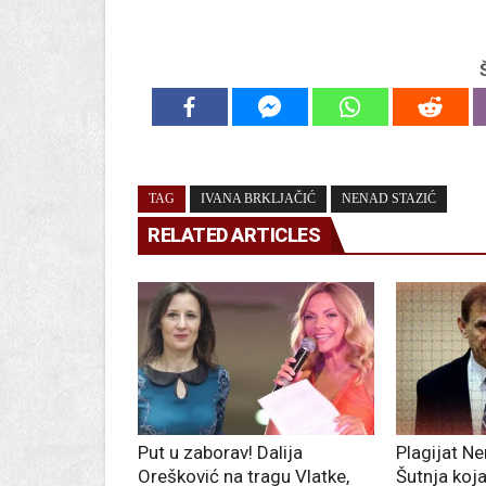
TAG
IVANA BRKLJAČIĆ
NENAD STAZIĆ
RELATED ARTICLES
Put u zaborav! Dalija
Plagijat N
Orešković na tragu Vlatke,
Šutnja koj