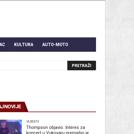
AC
KULTURA
AUTO-MOTO
AJNOVIJE
VIJESTI
Thompson objavio: Interes za
koncert u Vukovaru premašio je