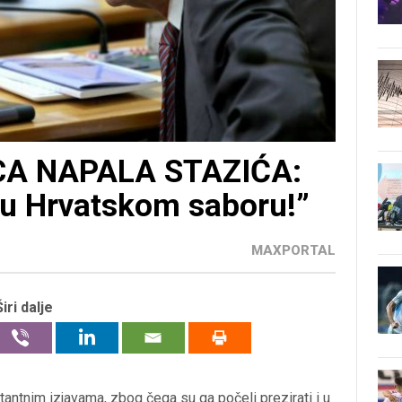
A NAPALA STAZIĆA:
i u Hrvatskom saboru!”
MAXPORTAL
Širi dalje
ntnim izjavama, zbog čega su ga počeli prezirati i u