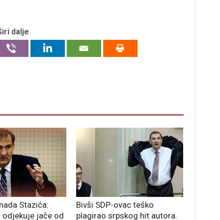
Širi dalje
enada Stazića:
Bivši SDP-ovac teško
a odjekuje jače od
plagirao srpskog hit autora.