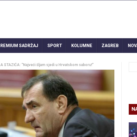
REMIUM SADRŽAJ
SPORT
KOLUMNE
ZAGREB
NOV
TAZIĆA: “Najveći šljam sjedi u Hrvatskom saboru!”
N