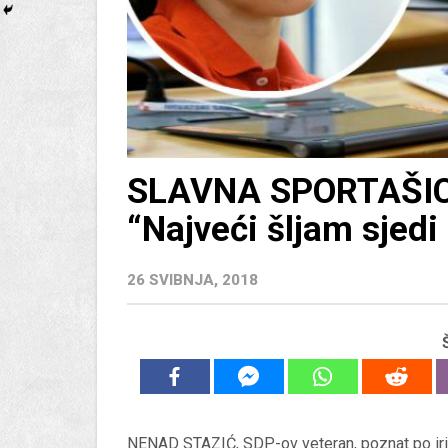
SLAVNA SPORTAŠIC
“Najveći šljam sjed
26 SVIBNJA, 2018
NENAD STAZIĆ, SDP-ov veteran, poznat po irita