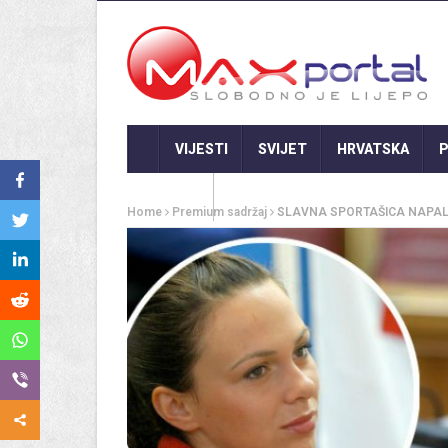
VIJESTI
SVIJET
HRVATSKA
P
GASTRO
Home
Premium sadržaj
SLAVNA SPORTAŠICA NAPALA S