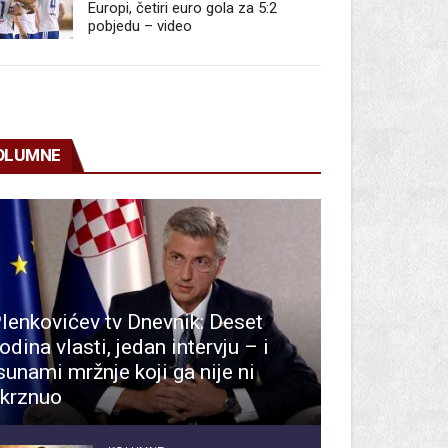
Europi, četiri euro gola za 5:2
pobjedu – video
OLUMNE
lenkovićev tv Dnevnik: Deset
odina vlasti, jedan intervju – i
sunami mržnje koji ga nije ni
krznuo