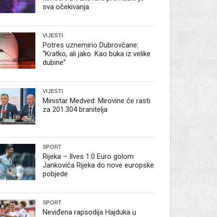
sva očekivanja
VIJESTI
Potres uznemirio Dubrovčane:
“Kratko, ali jako. Kao buka iz velike
dubine”
VIJESTI
Ministar Medved: Mirovine će rasti
za 201.304 branitelja
SPORT
Rijeka – Ilves 1:0 Euro golom
Jankovića Rijeka do nove europske
pobjede
SPORT
Neviđena rapsodija Hajduka u