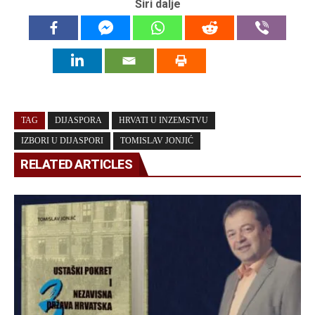
Širi dalje
TAG
DIJASPORA
HRVATI U INZEMSTVU
IZBORI U DIJASPORI
TOMISLAV JONJIĆ
RELATED ARTICLES