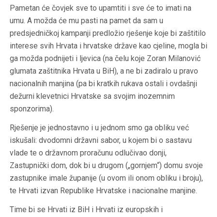
Pametan će čovjek sve to upamtiti i sve će to imati na
umu. A možda će mu pasti na pamet da sam u
predsjedničkoj kampanji predložio rješenje koje bi zaštitilo
interese svih Hrvata i hrvatske države kao cjeline, mogla bi
ga možda podnijeti i ljevica (na čelu koje Zoran Milanović
glumata zaštitnika Hrvata u BiH), a ne bi zadiralo u pravo
nacionalnih manjina (pa bi kratkih rukava ostali i ovdašnji
dežurni klevetnici Hrvatske sa svojim inozemnim
sponzorima).
Rješenje je jednostavno i u jednom smo ga obliku već
iskušali: dvodomni državni sabor, u kojem bi o sastavu
vlade te o državnom proračunu odlučivao donji,
Zastupnički dom, dok bi u drugom („gornjem“) domu svoje
zastupnike imale županije (u ovom ili onom obliku i broju),
te Hrvati izvan Republike Hrvatske i nacionalne manjine.
Time bi se Hrvati iz BiH i Hrvati iz europskih i