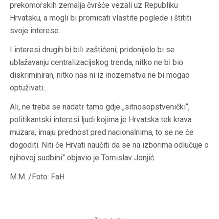
prekomorskih zemalja čvršće vezali uz Republiku
Hrvatsku, a mogli bi promicati vlastite poglede i štititi
svoje interese.
I interesi drugih bi bili zaštićeni, pridonijelo bi se
ublažavanju centralizacijskog trenda, nitko ne bi bio
diskriminiran, nitko nas ni iz inozemstva ne bi mogao
optuživati…
Ali, ne treba se nadati: tamo gdje „sitnosopstvenički“,
politikantski interesi ljudi kojima je Hrvatska tek krava
muzara, imaju prednost pred nacionalnima, to se ne će
dogoditi. Niti će Hrvati naučiti da se na izborima odlučuje o
njihovoj sudbini” objavio je Tomislav Jonjić.
M.M. /Foto: FaH