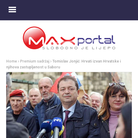
Home
Premium sadržaj
Tomislav Jonjić: Hrvati izvan Hrvatske i
njihova zastupljenost u Saboru