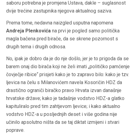
saboru potrebna je promjena Ustava, dakle – suglasnost
dvije trećine zastupnika njegova aktualnog saziva.
Prema tome, nedavna naizgled usputna napomena
Andreja Plenkovića
na prvi je pogled samo politička
magla bačena pred birače, da se skrene pozornost s
drugih tema i drugih odnosa.
No, ipak je dobro da je do nje došlo, jer je to prigoda da se
barem onaj dio birača koji ne želi imati „političko pamćenje
čovječje ribice“ prisjeti kako je to zapravo bilo: kako je tzv.
ljevica na čelu s Milanovićem navela Kosoričin HDZ da
drastično ograniči biračko pravo Hrvata izvan današnje
hrvatske države; kako je tadašnje vodstvo HDZ-a glatko
kapituliralo pred tim zahtjevom ljevice; i kako aktualno
vodstvo HDZ-a u posljednjih deset i više godina nije
učinilo apsolutno ništa da se taj diktat izmijeni i stvari
poprave.