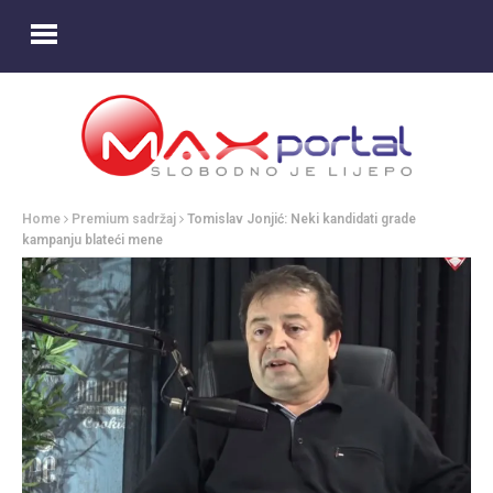
Home
Premium sadržaj
Tomislav Jonjić: Neki kandidati grade
kampanju blateći mene