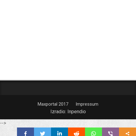
Maxportal 2017
Impressum
Izradio:
Inpendio
-->