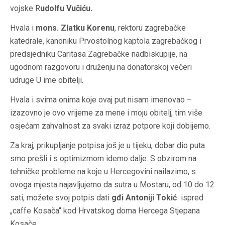
vojske R
udolfu Vučiću.
Hvala i
mons. Zlatku Korenu
, rektoru zagrebačke
katedrale, kanoniku Prvostolnog kaptola zagrebačkog i
predsjedniku Caritasa Zagrebačke nadbiskupije, na
ugodnom razgovoru i druženju na donatorskoj večeri
udruge U ime obitelji.
Hvala i svima onima koje ovaj put nisam imenovao –
izazovno je ovo vrijeme za mene i moju obitelj, tim više
osjećam zahvalnost za svaki izraz potpore koji dobijemo.
Za kraj, prikupljanje potpisa još je u tijeku, dobar dio puta
smo prešli i s optimizmom idemo dalje. S obzirom na
tehničke probleme na koje u Hercegovini nailazimo, s
ovoga mjesta najavljujemo da sutra u Mostaru, od 10 do 12
sati, možete svoj potpis dati
gđi Antoniji Tokić
ispred
„caffe Kosača“ kod Hrvatskog doma Hercega Stjepana
Kosače