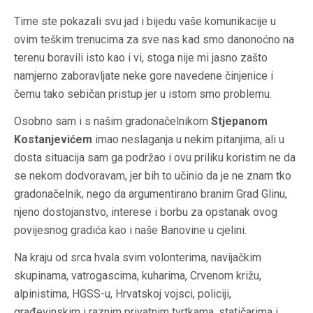
Time ste pokazali svu jad i bijedu vaše komunikacije u
ovim teškim trenucima za sve nas kad smo danonoćno na
terenu boravili isto kao i vi, stoga nije mi jasno zašto
namjerno zaboravljate neke gore navedene činjenice i
čemu tako sebičan pristup jer u istom smo problemu.
Osobno sam i s našim gradonačelnikom
Stjepanom
Kostanjevićem
imao neslaganja u nekim pitanjima, ali u
dosta situacija sam ga podržao i ovu priliku koristim ne da
se nekom dodvoravam, jer bih to učinio da je ne znam tko
gradonačelnik, nego da argumentirano branim Grad Glinu,
njeno dostojanstvo, interese i borbu za opstanak ovog
povijesnog gradića kao i naše Banovine u cjelini.
Na kraju od srca hvala svim volonterima, navijačkim
skupinama, vatrogascima, kuharima, Crvenom križu,
alpinistima, HGSS-u, Hrvatskoj vojsci, policiji,
građevinskim i raznim privatnim tvrtkama, statičarima i