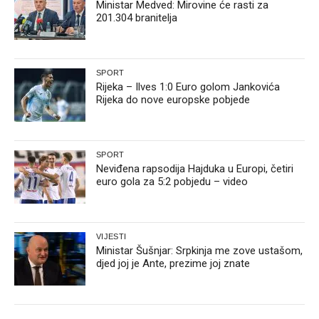
Ministar Medved: Mirovine će rasti za
201.304 branitelja
SPORT
Rijeka – Ilves 1:0 Euro golom Jankovića
Rijeka do nove europske pobjede
SPORT
Neviđena rapsodija Hajduka u Europi, četiri
euro gola za 5:2 pobjedu – video
VIJESTI
Ministar Šušnjar: Srpkinja me zove ustašom,
djed joj je Ante, prezime joj znate