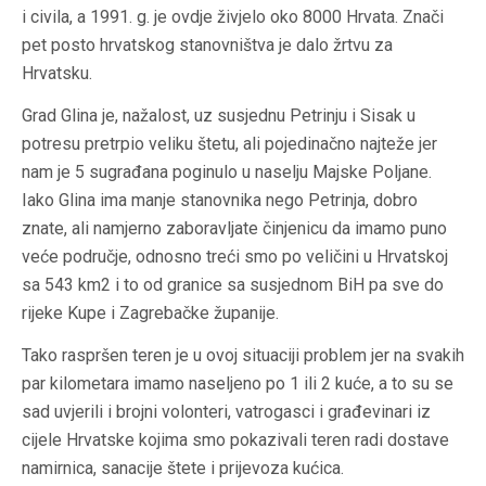
i civila, a 1991. g. je ovdje živjelo oko 8000 Hrvata. Znači
pet posto hrvatskog stanovništva je dalo žrtvu za
Hrvatsku.
Grad Glina je, nažalost, uz susjednu Petrinju i Sisak u
potresu pretrpio veliku štetu, ali pojedinačno najteže jer
nam je 5 sugrađana poginulo u naselju Majske Poljane.
Iako Glina ima manje stanovnika nego Petrinja, dobro
znate, ali namjerno zaboravljate činjenicu da imamo puno
veće područje, odnosno treći smo po veličini u Hrvatskoj
sa 543 km2 i to od granice sa susjednom BiH pa sve do
rijeke Kupe i Zagrebačke županije.
Tako raspršen teren je u ovoj situaciji problem jer na svakih
par kilometara imamo naseljeno po 1 ili 2 kuće, a to su se
sad uvjerili i brojni volonteri, vatrogasci i građevinari iz
cijele Hrvatske kojima smo pokazivali teren radi dostave
namirnica, sanacije štete i prijevoza kućica.