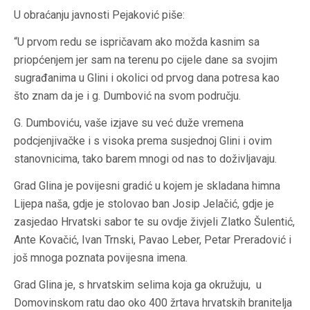
U obraćanju javnosti Pejaković piše:
“U prvom redu se ispričavam ako možda kasnim sa
priopćenjem jer sam na terenu po cijele dane sa svojim
sugrađanima u Glini i okolici od prvog dana potresa kao
što znam da je i g. Dumbović na svom području.
G. Dumboviću, vaše izjave su već duže vremena
podcjenjivačke i s visoka prema susjednoj Glini i ovim
stanovnicima, tako barem mnogi od nas to doživljavaju.
Grad Glina je povijesni gradić u kojem je skladana himna
Lijepa naša, gdje je stolovao ban Josip Jelačić, gdje je
zasjedao Hrvatski sabor te su ovdje živjeli Zlatko Šulentić,
Ante Kovačić, Ivan Trnski, Pavao Leber, Petar Preradović i
još mnoga poznata povijesna imena.
Grad Glina je, s hrvatskim selima koja ga okružuju, u
Domovinskom ratu dao oko 400 žrtava hrvatskih branitelja