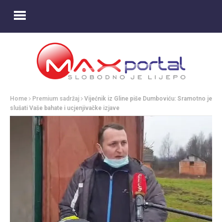
Home
Premium sadržaj
Vijećnik iz Gline piše Dumboviću: Sramotno je
slušati Vaše bahate i ucjenjivačke izjave