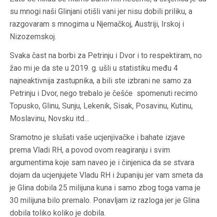
su mnogi naši Glinjani otišli vani jer nisu dobili priliku, a
razgovaram s mnogima u Njemačkoj, Austriji, Irskoj i
Nizozemskoj.
Svaka čast na borbi za Petrinju i Dvor i to respektiram, no
žao mi je da ste u 2019. g. ušli u statistiku među 4
najneaktivnija zastupnika, a bili ste izbrani ne samo za
Petrinju i Dvor, nego trebalo je češće spomenuti recimo
Topusko, Glinu, Sunju, Lekenik, Sisak, Posavinu, Kutinu,
Moslavinu, Novsku itd…
Sramotno je slušati vaše ucjenjivačke i bahate izjave
prema Vladi RH, a povod ovom reagiranju i svim
argumentima koje sam naveo je i činjenica da se stvara
dojam da ucjenjujete Vladu RH i županiju jer vam smeta da
je Glina dobila 25 milijuna kuna i samo zbog toga vama je
30 milijuna bilo premalo. Ponavljam iz razloga jer je Glina
dobila toliko koliko je dobila.