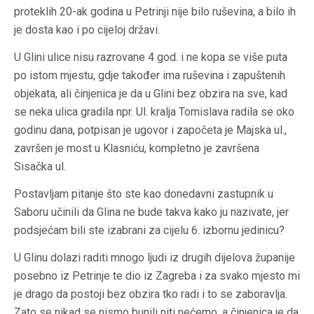
proteklih 20-ak godina u Petrinji nije bilo ruševina, a bilo ih
je dosta kao i po cijeloj državi.
U Glini ulice nisu razrovane 4 god. i ne kopa se više puta
po istom mjestu, gdje također ima ruševina i zapuštenih
objekata, ali činjenica je da u Glini bez obzira na sve, kad
se neka ulica gradila npr. Ul. kralja Tomislava radila se oko
godinu dana, potpisan je ugovor i započeta je Majska ul.,
završen je most u Klasniću, kompletno je završena
Sisačka ul.
Postavljam pitanje što ste kao donedavni zastupnik u
Saboru učinili da Glina ne bude takva kako ju nazivate, jer
podsjećam bili ste izabrani za cijelu 6. izbornu jedinicu?
U Glinu dolazi raditi mnogo ljudi iz drugih dijelova županije
posebno iz Petrinje te dio iz Zagreba i za svako mjesto mi
je drago da postoji bez obzira tko radi i to se zaboravlja.
Zato se nikad se nismo bunili niti nećemo, a činjenica je da