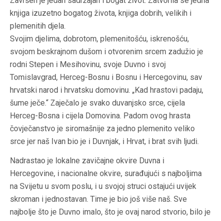
Završen je jedan sadržajan i bogat život. Zatvorila se jedna
knjiga izuzetno bogatog života, knjiga dobrih, velikih i
plemenitih djela.
Svojim djelima, dobrotom, plemenitošću, iskrenošću,
svojom beskrajnom dušom i otvorenim srcem zadužio je
rodni Stepen i Mesihovinu, svoje Duvno i svoj
Tomislavgrad, Herceg-Bosnu i Bosnu i Hercegovinu, sav
hrvatski narod i hrvatsku domovinu. „Kad hrastovi padaju,
šume ječe.“ Zaječalo je svako duvanjsko srce, cijela
Herceg-Bosna i cijela Domovina. Padom ovog hrasta
čovječanstvo je siromašnije za jedno plemenito veliko
srce jer naš Ivan bio je i Duvnjak, i Hrvat, i brat svih ljudi.
Nadrastao je lokalne zavičajne okvire Duvna i
Hercegovine, i nacionalne okvire, surađujući s najboljima
na Svijetu u svom poslu, i u svojoj struci ostajući uvijek
skroman i jednostavan. Time je bio još više naš. Sve
najbolje što je Duvno imalo, što je ovaj narod stvorio, bilo je