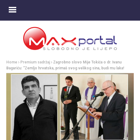
Home
Premium sadržaj
Zagrobno slovo Mije Tokića o dr. Ivanu
Bagariću: “Zemljo hrvatska, primaš svog velikog sina, budi mu laka!