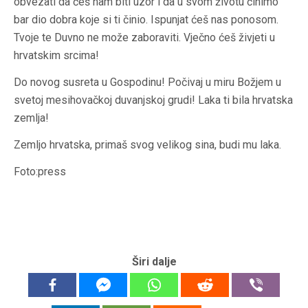
obvezati da ćeš nam biti uzor i da u svom životu činimo
bar dio dobra koje si ti činio. Ispunjat ćeš nas ponosom.
Tvoje te Duvno ne može zaboraviti. Vječno ćeš živjeti u
hrvatskim srcima!
Do novog susreta u Gospodinu! Počivaj u miru Božjem u
svetoj mesihovačkoj duvanjskoj grudi! Laka ti bila hrvatska
zemlja!
Zemljo hrvatska, primaš svog velikog sina, budi mu laka.
Foto:press
Širi dalje