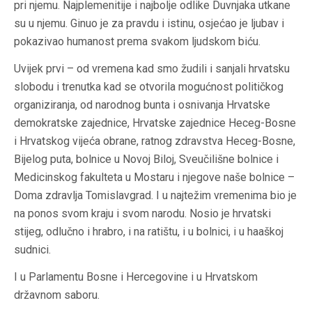
pri njemu. Najplemenitije i najbolje odlike Duvnjaka utkane
su u njemu. Ginuo je za pravdu i istinu, osjećao je ljubav i
pokazivao humanost prema svakom ljudskom biću.
Uvijek prvi – od vremena kad smo žudili i sanjali hrvatsku
slobodu i trenutka kad se otvorila mogućnost političkog
organiziranja, od narodnog bunta i osnivanja Hrvatske
demokratske zajednice, Hrvatske zajednice Heceg-Bosne
i Hrvatskog vijeća obrane, ratnog zdravstva Heceg-Bosne,
Bijelog puta, bolnice u Novoj Biloj, Sveučilišne bolnice i
Medicinskog fakulteta u Mostaru i njegove naše bolnice –
Doma zdravlja Tomislavgrad. I u najtežim vremenima bio je
na ponos svom kraju i svom narodu. Nosio je hrvatski
stijeg, odlučno i hrabro, i na ratištu, i u bolnici, i u haaškoj
sudnici.
I u Parlamentu Bosne i Hercegovine i u Hrvatskom
državnom saboru.