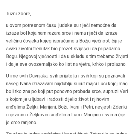
Tužni zbore,
u ovom potresnom času ljudske su riječi nemoćne da
izraze bol koja nam razara srce i nema riječi da izraze
veličinu čovjeka kojeg ispraćamo u Božju vječnost, čiji je
svaki životni trenutak bio prožet sviješću da pripadamo
Bogu, Njegovoj vječnosti i da u skladu s tim trebamo živjeti
i da je sve ovozemaljsko ko list na vjetru, krhko i prolazno.
U ime svih Duvnjaka, svih prijatelja i svih koji su poznavali
našeg Ivana izražavam najdublju sućut majci Luci kojoj mač
boli tko zna po koji put ponovno probada srce, supruzi Veri
s kojom je u ljubavi i radosti dijelio život i njihovim
anđelima Željki, Marijani, Boži, Ivani i Petri, nevjesti Zdenki
i njezinim i Željkovim anđelima Luci i Marijanu i svima čije
je srce ranjeno.