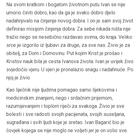
Na svom kratkom i bogatom životnom putu Ivan se nije
umorio činiti dobro, kao da ga je svako dobro djelo
nadahnjivalo na činjenje novog dobra. I on je sam svoj život
definirao misijom činjenja dobra. Za sebe nikada ništa nije
tražio nego se nesebično razdavao svima, do kraja. Veliko
srce je izgorilo iz ljubavi za druge, za sve nas. Živio je za
obitelj, za Dom i Domovinu. Put kojim Krist je prošao i
Kristov nauk bila je cesta Ivanova života. Ivan je uvijek živo
svjedočio vjeru. U vjeri je pronalazio snagu i nadahnuće. Po
njoj je živio.
Kao liječnik nije ljudima pomagao samo lijekovima i
medicinskim znanjem, nego i srdačnim prijemom,
razumijevanjem i toplom riječi za svakoga. Živio je sve
bolesti i sve radosti svojih pacijenata, svojih suseljana,
sugrađana i svih ljudi koje je sretao. Ivan Bagarić bio je
čovjek kojega se nije moglo ne voljeti jer je on volio sve.