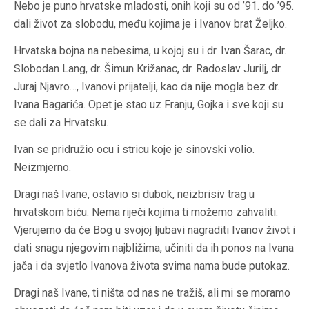
Nebo je puno hrvatske mladosti, onih koji su od ’91. do ’95.
dali život za slobodu, među kojima je i Ivanov brat Željko.
Hrvatska bojna na nebesima, u kojoj su i dr. Ivan Šarac, dr.
Slobodan Lang, dr. Šimun Križanac, dr. Radoslav Jurilj, dr.
Juraj Njavro…, Ivanovi prijatelji, kao da nije mogla bez dr.
Ivana Bagarića. Opet je stao uz Franju, Gojka i sve koji su
se dali za Hrvatsku.
Ivan se pridružio ocu i stricu koje je sinovski volio.
Neizmjerno.
Dragi naš Ivane, ostavio si dubok, neizbrisiv trag u
hrvatskom biću. Nema riječi kojima ti možemo zahvaliti.
Vjerujemo da će Bog u svojoj ljubavi nagraditi Ivanov život i
dati snagu njegovim najbližima, učiniti da ih ponos na Ivana
jača i da svjetlo Ivanova života svima nama bude putokaz.
Dragi naš Ivane, ti ništa od nas ne tražiš, ali mi se moramo