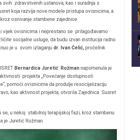
ja svih zdravstvenih ustanova, kao i suradnja s
ret koja razvija nove modele pristupa ovisnicima, a
je kroz osnivanje stambene zajednice.
otni vijek ovisnicima i neprestano se prilagođavamo
ličite socijalne usluge, da budu izvan institucija radno
knuo je
u svom izlaganju
dr. Ivan Ćelić,
pročelnik
SUSRET
Bernardica Juretić Rožman
napomenula je
 aktivnosti projekta „Povećanje dostupnosti
ke“, pomoći ovisnicima da produlje resocijalizaciju
avo, kao aktivnost projekta, otvorila Zajednica Susret
u se, u nekoj stabilnoj terapijskoj fazi, kroz stambenu
ila je Juretić Rožman.