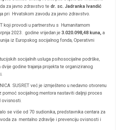
oda za javno zdravstvo
te
d
r. sc. Jadranka Ivandić
oga pri Hrvatskom zavodu za javno zdravstvo.
koji provodi u partnerstvu s Humanitarnom
rpnja 2023. godine vrijedan je
3.020.098,48 kuna,
a
nija iz Europskog socijalnog fonda, Operativni
tucijskih
socijalnih usluga psihosocijalne podrške,
vije godine trajanja projekta te organiziranog
i.
EDNICA SUSRET već je izmješteno u nedavno otvorenu
 pomoć socijalnog mentora nastaviti daljnji proces
 ovisnosti.
o se više od 70 sudionika, predstavnika centara za
zavoda za mentalno zdravlje i prevenciju ovisnosti i