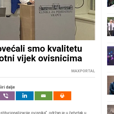
ovećali smo kvalitetu
ivotni vijek ovisnicima
MAXPORTAL
Širi dalje
titucionalizacije ovisnika“ održan je u četvrtak u