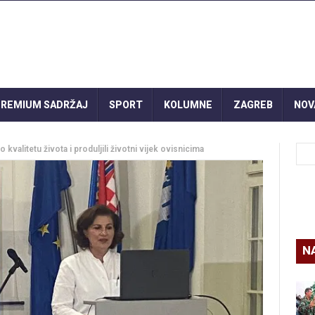
REMIUM SADRŽAJ
SPORT
KOLUMNE
ZAGREB
NOV
kvalitetu života i produljili životni vijek ovisnicima
N