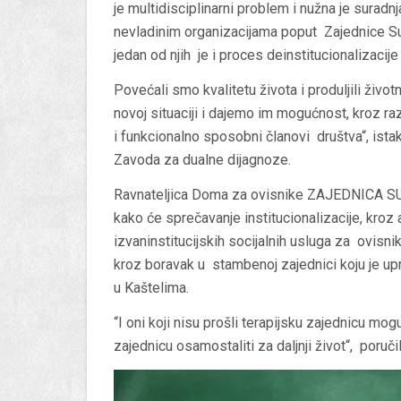
je multidisciplinarni problem i nužna je suradn
nevladinim organizacijama poput Zajednice Sus
jedan od njih je i proces deinstitucionalizaci
Povećali smo kvalitetu života i produljili živ
novoj situaciji i dajemo im mogućnost, kroz raz
i funkcionalno sposobni članovi društva“, ista
Zavoda za dualne dijagnoze.
Ravnateljica Doma za ovisnike ZAJEDNICA 
kako će sprečavanje institucionalizacije, kroz
izvaninstitucijskih socijalnih usluga za ovisni
kroz boravak u stambenoj zajednici koju je upr
u Kaštelima.
“I oni koji nisu prošli terapijsku zajednicu mog
zajednicu osamostaliti za daljnji život“, poruč