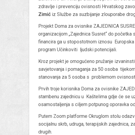
zdravlje i prevenciju ovisnosti Hrvatskog zav
Zimić
iz Službe za suzbijanje zlouporabe dr
Projekt Doma za ovisnike ZAJEDNICA SUSRET 
organizacijom „Zajednica Susret“ do početka s
financira ga u stopostotnom iznosu Europska u
program Učinkoviti ljudski potencijali.
Kroz projekt je omogućeno pružanje izvaninsti
savjetovanja i pomaganja za 50 osoba tijekom d
stanovanja za 5 osoba s problemom ovisnost
Prvih troje korisnika Doma za ovisnike ZAJ
stambenu zajednicu u Kaštelima gdje će se uz
osamostaljenja s ciljem potpunog oporavka od
Putem Zoom platforme Okruglom stolu odazval
socijalnu skrb, udruga, terapijskih zajednica, 
drugih.