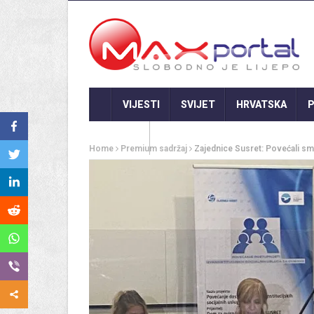
VIJESTI
SVIJET
HRVATSKA
P
GASTRO
Home
Premium sadržaj
Zajednice Susret: Povećali smo 