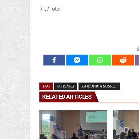
R.I. /Foto:
TAG
OVISNICI
ZAJEDNICA SUSRET
RELATED ARTICLES