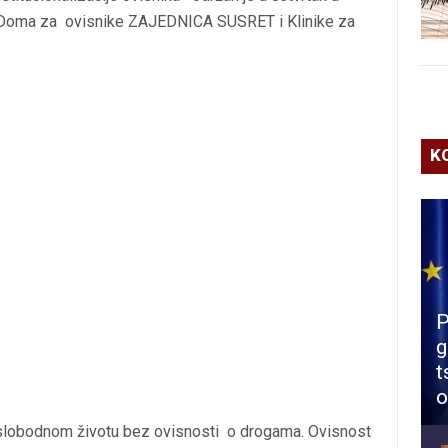
iji Doma za ovisnike ZAJEDNICA SUSRET i Klinike za
K
P
g
t
o
a slobodnom životu bez ovisnosti o drogama. Ovisnost