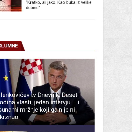
“Kratko, ali jako. Kao buka iz velike
dubine”
OLUMNE
lenkovićev tv Dnevnik: Deset
odina vlasti, jedan intervju – i
sunami mržnje koji ga nije ni
krznuo