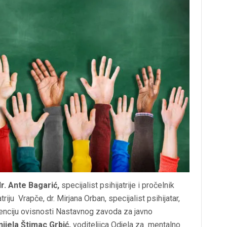
dr. Ante Bagarić,
specijalist
p
sihijatrije i pročelnik
triju
Vrapče,
dr. Mirjana Orban, specijalist psihijatar,
venciju ovisnosti Nastavnog zavoda za javno
nijela Štimac Grbić,
voditeljica Odjela za mentalno