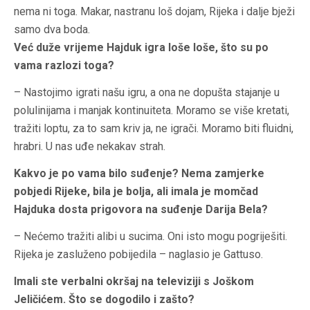
nema ni toga. Makar, nastranu loš dojam, Rijeka i dalje bježi
samo dva boda.
Već duže vrijeme Hajduk igra loše loše, što su po
vama razlozi toga?
– Nastojimo igrati našu igru, a ona ne dopušta stajanje u
polulinijama i manjak kontinuiteta. Moramo se više kretati,
tražiti loptu, za to sam kriv ja, ne igrači. Moramo biti fluidni,
hrabri. U nas uđe nekakav strah.
Kakvo je po vama bilo suđenje? Nema zamjerke
pobjedi Rijeke, bila je bolja, ali imala je momčad
Hajduka dosta prigovora na suđenje Darija Bela?
– Nećemo tražiti alibi u sucima. Oni isto mogu pogriješiti.
Rijeka je zasluženo pobijedila – naglasio je Gattuso.
Imali ste verbalni okršaj na televiziji s Joškom
Jeličićem. Što se dogodilo i zašto?