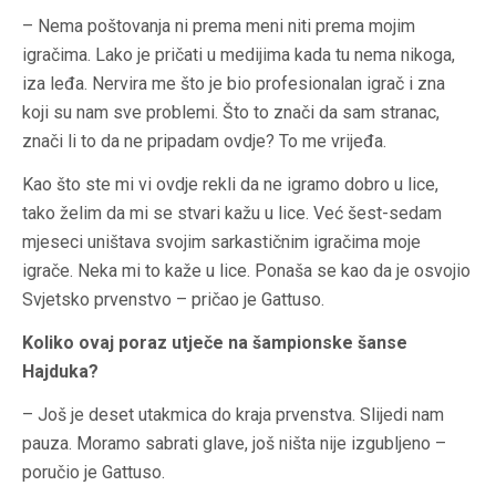
– Nema poštovanja ni prema meni niti prema mojim
igračima. Lako je pričati u medijima kada tu nema nikoga,
iza leđa. Nervira me što je bio profesionalan igrač i zna
koji su nam sve problemi. Što to znači da sam stranac,
znači li to da ne pripadam ovdje? To me vrijeđa.
Kao što ste mi vi ovdje rekli da ne igramo dobro u lice,
tako želim da mi se stvari kažu u lice. Već šest-sedam
mjeseci uništava svojim sarkastičnim igračima moje
igrače. Neka mi to kaže u lice. Ponaša se kao da je osvojio
Svjetsko prvenstvo – pričao je Gattuso.
Koliko ovaj poraz utječe na šampionske šanse
Hajduka?
– Još je deset utakmica do kraja prvenstva. Slijedi nam
pauza. Moramo sabrati glave, još ništa nije izgubljeno –
poručio je Gattuso.