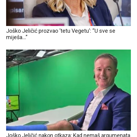
Joško Jeličić prozvao ‘tetu Vegetu’: “U sve se
miješa…”
Joško Jeličić nakon otkaza: Kad nemaš argumenata