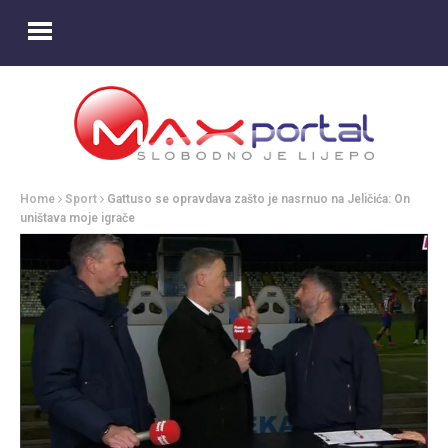
Home
Sport
Gattuso se opravdava zašto je nasrnuo na Jeličića: On
uništava moje igrače