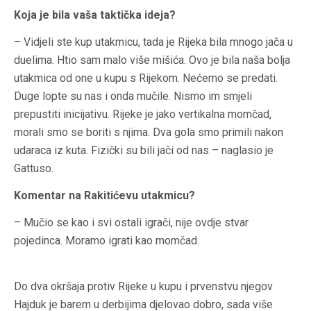
Koja je bila vaša taktička ideja?
– Vidjeli ste kup utakmicu, tada je Rijeka bila mnogo jača u
duelima. Htio sam malo više mišića. Ovo je bila naša bolja
utakmica od one u kupu s Rijekom. Nećemo se predati.
Duge lopte su nas i onda mučile. Nismo im smjeli
prepustiti inicijativu. Rijeke je jako vertikalna momčad,
morali smo se boriti s njima. Dva gola smo primili nakon
udaraca iz kuta. Fizički su bili jači od nas – naglasio je
Gattuso.
Komentar na Rakitićevu utakmicu?
– Mučio se kao i svi ostali igrači, nije ovdje stvar
pojedinca. Moramo igrati kao momčad.
Do dva okršaja protiv Rijeke u kupu i prvenstvu njegov
Hajduk je barem u derbijima djelovao dobro, sada više