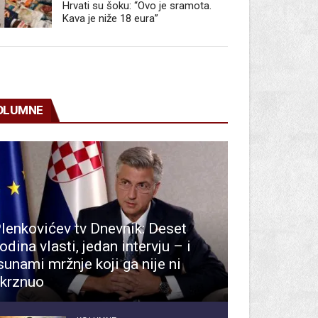
Hrvati su šoku: “Ovo je sramota.
Kava je niže 18 eura”
OLUMNE
lenkovićev tv Dnevnik: Deset
odina vlasti, jedan intervju – i
sunami mržnje koji ga nije ni
krznuo