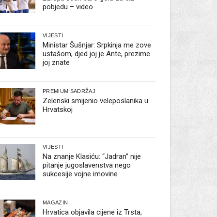
pobjedu – video
VIJESTI
Ministar Šušnjar: Srpkinja me zove
ustašom, djed joj je Ante, prezime
joj znate
PREMIUM SADRŽAJ
Zelenski smijenio veleposlanika u
Hrvatskoj
VIJESTI
Na znanje Klasiću: “Jadran” nije
pitanje jugoslavenstva nego
sukcesije vojne imovine
MAGAZIN
Hrvatica objavila cijene iz Trsta,