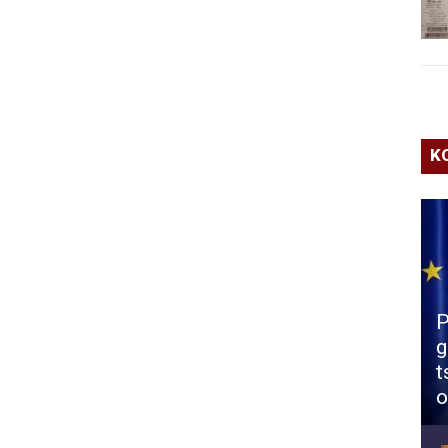
K
P
g
t
o