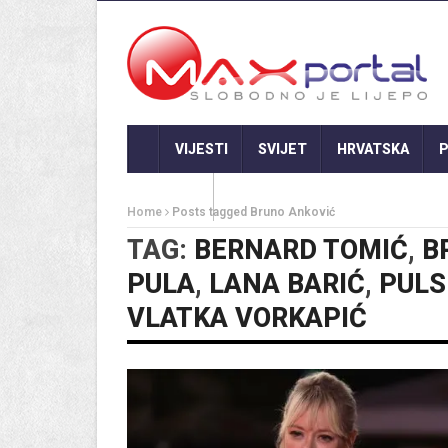
VIJESTI
SVIJET
HRVATSKA
P
GASTRO
Home
Posts tagged Bruno Anković
TAG:
BERNARD TOMIĆ
,
B
PULA
,
LANA BARIĆ
,
PULS
VLATKA VORKAPIĆ