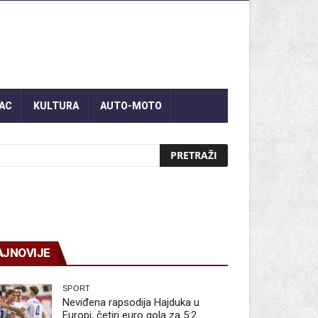
AC
KULTURA
AUTO-MOTO
AJNOVIJE
SPORT
Neviđena rapsodija Hajduka u
Europi, četiri euro gola za 5:2