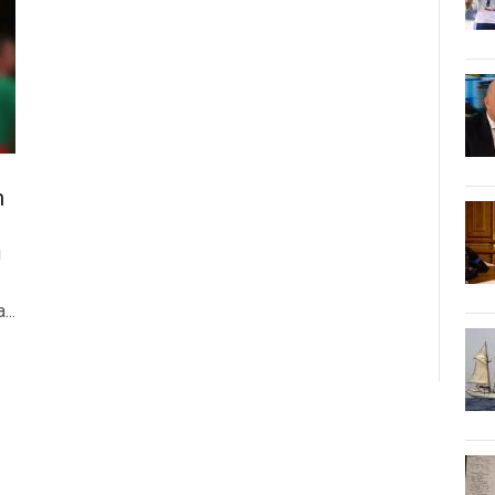
m
g
...