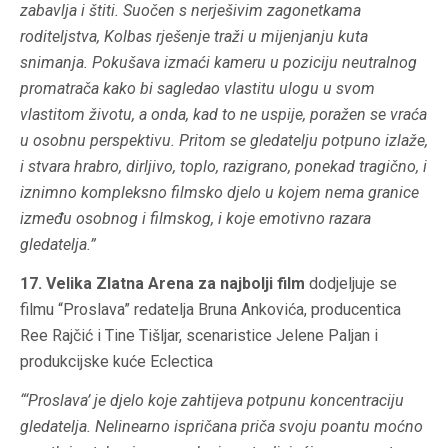
zabavlja i štiti. Suočen s nerješivim zagonetkama
roditeljstva, Kolbas rješenje traži u mijenjanju kuta
snimanja. Pokušava izmaći kameru u poziciju neutralnog
promatrača kako bi sagledao vlastitu ulogu u svom
vlastitom životu, a onda, kad to ne uspije, poražen se vraća
u osobnu perspektivu. Pritom se gledatelju potpuno izlaže,
i stvara hrabro, dirljivo, toplo, razigrano, ponekad tragično, i
iznimno kompleksno filmsko djelo u kojem nema granice
između osobnog i filmskog, i koje emotivno razara
gledatelja.”
17. Velika Zlatna Arena za najbolji film
dodjeljuje se
filmu “Proslava” redatelja Bruna Ankovića, producentica
Ree Rajčić i Tine Tišljar, scenaristice Jelene Paljan i
produkcijske kuće Eclectica
“‘Proslava’ je djelo koje zahtijeva potpunu koncentraciju
gledatelja. Nelinearno ispričana priča svoju poantu moćno