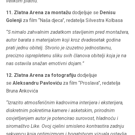
velikom platnu.”
11. Zlatna Arena za montažu
dodjeljuje se
Denisu
Golenji
za film “Naša djeca”, redatelja Silvestra Kolbasa
“S nimalo zahvalnim zadatkom stavljenim pred montažera,
autor barata s materijalom koji kroz dvadesetak godina
prati jednu obitelj. Stvorio je izuzetno jednostavnu,
precizno isprepletenu sliku svih članova obitelji koja je na
nas ostavila snažan emotivni dojam.”
12. Zlatna Arena za fotografiju
dodjeljuje
se
Aleksandru Pavloviću
za film “Proslava”, redatelja
Bruna Ankovića
“Izrazito atmosferičnim kadrovima interijera i eksterijera,
diskretnim pokretima kamere i asketskim, prirodnim
osvjetljenjem autor je potencirao surovost, hladnoću i
siromaštvo Like. Ovoj cjelini smisleno kontrastira zadnju
sekvencu koja optimizmom i bogatstvom vizuala ostavlja