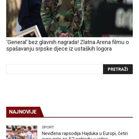
‘General’ bez glavnih nagrada! Zlatna Arena filmu o
spašavanju srpske djece iz ustaških logora
NAJNOVIJE
SPORT
Neviđena rapsodija Hajduka u Europi, četiri
euro gola za 5:2 pobjedu – video