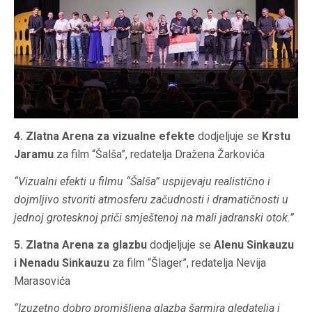
4. Zlatna Arena za vizualne efekte
dodjeljuje se
Krstu
Jaramu
za film “Šalša”, redatelja Dražena Žarkovića
“Vizualni efekti u filmu “Šalša” uspijevaju realistično i
dojmljivo stvoriti atmosferu začudnosti i dramatičnosti u
jednoj grotesknoj priči smještenoj na mali jadranski otok.”
5. Zlatna Arena za glazbu
dodjeljuje se
Alenu Sinkauzu
i Nenadu Sinkauzu
za film “Šlager”, redatelja Nevija
Marasovića
“Izuzetno dobro promišljena glazba šarmira gledatelja i