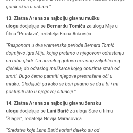
gorak okus u ustima.”
13. Zlatna Arena za najbolju glavnu mušku
ulogu
dodjeljuje se
Bernardu Tomiću
za ulogu Mije u
filmu “Proslava”, redatelja Bruna Ankovića
“Rasponom u dva vremenska perioda Bernard Tomić
dojmljivo igra Miju, kojeg pratimo u njegovom odrastanju
na rubu gladi. Od nezrelog gotovo nevinog zaljubljenog
dječaka, do odraslog muškarca kojeg obuzima strah od
smrti. Dugo ćemo pamtiti njegove prestrašene oči u
mraku. Gledajući ga kako se bori pitamo se da li bi i mi
postupili isto u njegovoj situaciji.”
14. Zlatna Arena za najbolju glavnu žensku
ulogu
dodjeljuje se
Lani Barić
za ulogu Sare u filmu
“Šlager”, redatelja Nevija Marasovića
“Sredstva koja Lana Barić koristi daleko su od