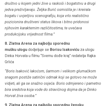
društvo u kojem jedni žive u raskoši i bogatstvu a drugi
jedva preživljavaju. Željka Burić osmislila je i kreirala
bogatu i uvjerljivu scenografiju, koja vrlo realistično
pozicionira društveni status likova i bitno pridonosi
njihovim karakternim različitostima, te uvećava
produkcijsku vrijednost filma.”
8. Zlatna Arena za najbolju sporednu
mušku
ulogu
dodjeljuje se
Borisu Isakoviću
za ulogu
Dinka Horvata u filmu “Svemu dođe kraj” redatelja Rajka
Grlića
“Boris Isaković lakoćom, šarmom i velikom glumačkom
snagom postiže satirični odmak koji se gotovo ne može
vidjeti, ali ga se snažno osjeća. Boris odmjereno i pametno
bira sredstva koja vode do stravičnog dojma da je Dinko
Horvat živa osoba.”
9. Zlatna Arena za najbolju sporednu žensku