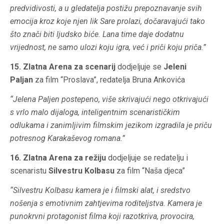
predvidivosti, a u gledatelja postižu prepoznavanje svih
emocija kroz koje njen lik Sare prolazi, dočaravajući tako
što znači biti ljudsko biće. Lana time daje dodatnu
vrijednost, ne samo ulozi koju igra, već i priči koju priča.”
15. Zlatna Arena za scenarij
dodjeljuje se
Jeleni
Paljan
za film “Proslava”, redatelja Bruna Ankovića
“Jelena Paljen postepeno, više skrivajući nego otkrivajući
s vrlo malo dijaloga, inteligentnim scenarističkim
odlukama i zanimljivim filmskim jezikom izgradila je priču
potresnog Karakaševog romana.”
16. Zlatna Arena za režiju
dodjeljuje se redatelju i
scenaristu
Silvestru Kolbasu
za film “Naša djeca”
“Silvestru Kolbasu kamera je i filmski alat, i sredstvo
nošenja s emotivnim zahtjevima roditeljstva. Kamera je
punokrvni protagonist filma koji razotkriva, provocira,