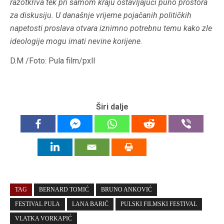
razotkriva tek pri samom kraju ostavljajući puno prostora
za diskusiju. U današnje vrijeme pojačanih političkih
napetosti proslava otvara iznimno potrebnu temu kako zle
ideologije mogu imati nevine korijene.
D.M /Foto: Pula film/pxll
Širi dalje
TAG
BERNARD TOMIĆ
BRUNO ANKOVIĆ
FESTIVAL PULA
LANA BARIĆ
PULSKI FILMSKI FESTIVAL
VLATKA VORKAPIĆ