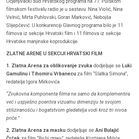
Ocjenjivački sud Hrvatskog programa na 71. Pulskom
filmskom festivalu radio je u sastavu: Nina Violić, Nina
Velnić, Mirta Puhlovski, Goran Marković, Nebojša
Slijepčević. U konkurenciji Glavnog programa bilo je 11
filmova iz sekcije Hrvatski film i 11 filmova iz sekcije
Hrvatske manjinske koprodukcije.
ZLATNE ARENE U SEKCIJI HRVATSKI FILM
1. Zlatna Arena za oblikovanje zvuka
dodjeljuje se
Luki
Gamulinu i Tihomiru Vrbanecu
za film “Slatka Simona”,
redatelja Igora Mirkovića
“Zvukovna komponenta filma ne samo da komplementira
već i uspješno poentira vizualnu dimenziju te svojom
stiliziranošću i bogatstvom gledatelja vodi kroz tri nivoa
priče.”
2. Zlatna Arena za masku
dodjeljuje se
Ani Bulajić
Črček
za film “Božji gnjev”, redatelja Kristijana Milića