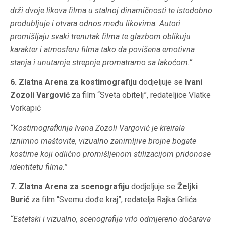
drži dvoje likova filma u stalnoj dinamičnosti te istodobno
produbljuje i otvara odnos među likovima. Autori
promišljaju svaki trenutak filma te glazbom oblikuju
karakter i atmosferu filma tako da povišena emotivna
stanja i unutarnje strepnje promatramo sa lakoćom.”
6. Zlatna Arena za kostimografiju
dodjeljuje se
Ivani
Zozoli Vargović
za film “Sveta obitelj”, redateljice Vlatke
Vorkapić
“Kostimografkinja Ivana Zozoli Vargović je kreirala
iznimno maštovite, vizualno zanimljive brojne bogate
kostime koji odlično promišljenom stilizacijom pridonose
identitetu filma.”
7. Zlatna Arena za scenografiju
dodjeljuje se
Željki
Burić
za film “Svemu dođe kraj”, redatelja Rajka Grlića
“Estetski i vizualno, scenografija vrlo odmjereno dočarava