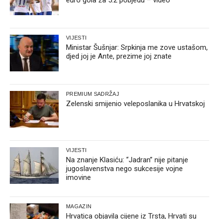
VIJESTI
Ministar Šušnjar: Srpkinja me zove ustašom,
djed joj je Ante, prezime joj znate
PREMIUM SADRŽAJ
Zelenski smijenio veleposlanika u Hrvatskoj
VIJESTI
Na znanje Klasiću: “Jadran” nije pitanje
jugoslavenstva nego sukcesije vojne
imovine
MAGAZIN
Hrvatica objavila cijene iz Trsta, Hrvati su