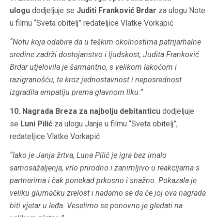
ulogu
dodjeljuje se
Juditi Franković Brdar
za ulogu Note
u filmu “Sveta obitelj” redateljice Vlatke Vorkapić
“Notu koja odabire da u teškim okolnostima patrijarhalne
sredine zadrži dostojanstvo i ljudskost, Judita Franković
Brdar utjelovila je šarmantno, s velikom lakoćom i
razigranošću, te kroz jednostavnost i neposrednost
izgradila empatiju prema glavnom liku.”
10. Nagrada Breza za najbolju debitanticu
dodjeljuje
se
Luni Pilić
za ulogu Janje u filmu “Sveta obitelj”,
redateljice Vlatke Vorkapić
“Iako je Janja žrtva, Luna Pilić je igra bez imalo
samosažaljenja, vrlo prirodno i zanimljivo u reakcijama s
partnerima i čak ponekad prkosno i snažno. Pokazala je
veliku glumačku zrelost i nadamo se da će joj ova nagrada
biti vjetar u leđa. Veselimo se ponovno je gledati na