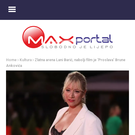
Home
Kultura
Zlatna arena Lani Barić, nabolji film je ‘Proslava’ Brune
Ankovića