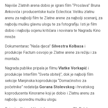
Najviše Zlatnih arena dobio je igrani film “Proslava” Bruna
Ankovića i producentske kuće Eclectica: Veliku zlatnu
arenu za najbolji film te Zlatne arene za najbolji scenarij, za
najbolju mušku glavnu ulogu te za fotografiju. Isti je film
dobio i najbolju ocjenu kritičara i novinara te Nagradu Kino
mreže.
Dokumentarac “Naša djeca”
Silvestra Kolbasa
i
produkcije Factum osvojio je Zlatne arene za režiju i za
montažu.
Nagrada publike pripala je filmu
Vlatke Vorkapić
i
produkcije Interfilm “Sveta obitelj”, dok je najbolji film
sekcije Manjinska koprodukcija “Domaćinstvo za
početnike” redatelja
Gorana Stolevskog
i hrvatskog
koproducenta Kinorame koji je dobio i Zlatnu arenu za
najbolju sporednu mušku ulogu.