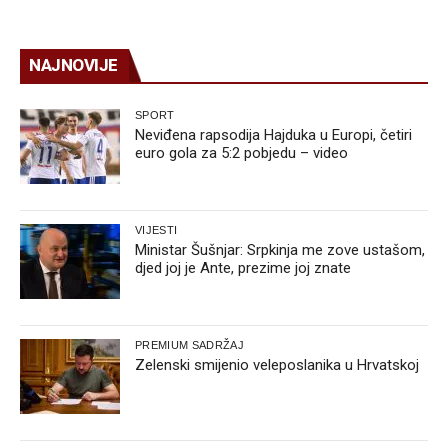
NAJNOVIJE
SPORT
Neviđena rapsodija Hajduka u Europi, četiri
euro gola za 5:2 pobjedu – video
VIJESTI
Ministar Šušnjar: Srpkinja me zove ustašom,
djed joj je Ante, prezime joj znate
PREMIUM SADRŽAJ
Zelenski smijenio veleposlanika u Hrvatskoj