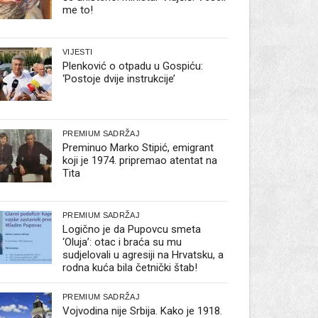
me to!
VIJESTI
Plenković o otpadu u Gospiću:
‘Postoje dvije instrukcije’
PREMIUM SADRŽAJ
Preminuo Marko Stipić, emigrant
koji je 1974. pripremao atentat na
Tita
PREMIUM SADRŽAJ
Logično je da Pupovcu smeta
‘Oluja’: otac i braća su mu
sudjelovali u agresiji na Hrvatsku, a
rodna kuća bila četnički štab!
PREMIUM SADRŽAJ
Vojvodina nije Srbija. Kako je 1918.