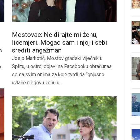
Mostovac: Ne dirajte mi ženu,
licemjeri. Mogao sam i njoj i sebi
srediti angažman
ao
Josip Markotić, Mostov gradski vijećnik u
Splitu, u oštroj objavi na Facebooku obračunaa
o
se sa svim onima za koje tvrdi da “gnjusno
uvlače njegovu ženu u...