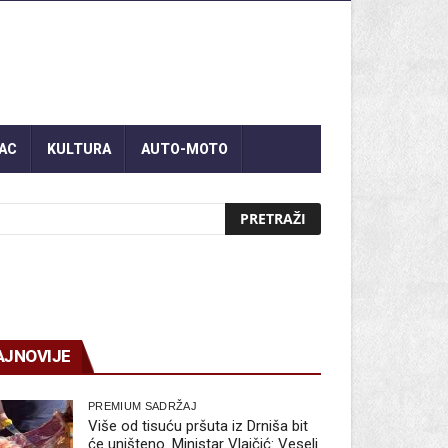
AC
KULTURA
AUTO-MOTO
AJNOVIJE
PREMIUM SADRŽAJ
Više od tisuću pršuta iz Drniša bit
će uništeno. Ministar Vlajčić: Veseli