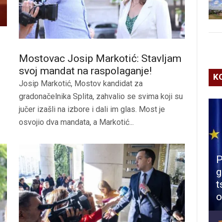
Mostovac Josip Markotić: Stavljam
svoj mandat na raspolaganje!
K
Josip Markotić, Mostov kandidat za
gradonačelnika Splita, zahvalio se svima koji su
jučer izašli na izbore i dali im glas. Most je
osvojio dva mandata, a Markotić...
P
g
t
o