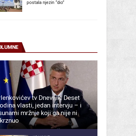
postala njezin “dio”
OLUMNE
lenkovićev tv Dnevnik: Deset
odina vlasti, jedan intervju – i
sunami mržnje koji ga nije ni
krznuo