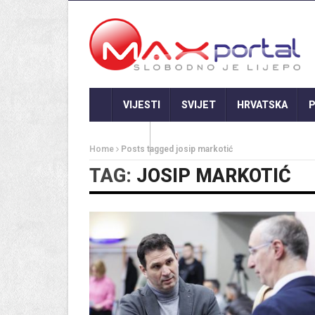
VIJESTI
SVIJET
HRVATSKA
P
GASTRO
Home
Posts tagged josip markotić
TAG:
JOSIP MARKOTIĆ