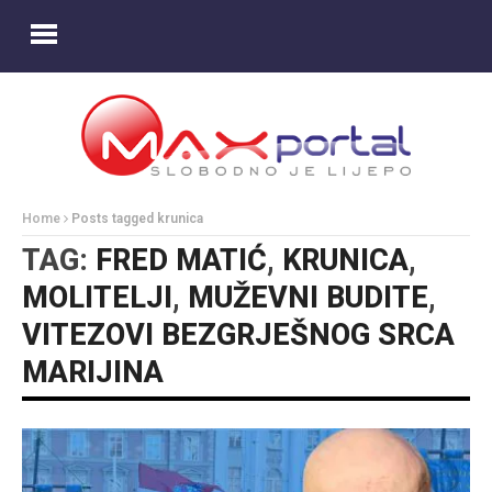
Home
Posts tagged krunica
TAG:
FRED MATIĆ
,
KRUNICA
,
MOLITELJI
,
MUŽEVNI BUDITE
,
VITEZOVI BEZGRJEŠNOG SRCA
MARIJINA