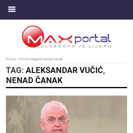
Home
Posts tagged nenad čanak
TAG:
ALEKSANDAR VUČIĆ
,
NENAD ČANAK