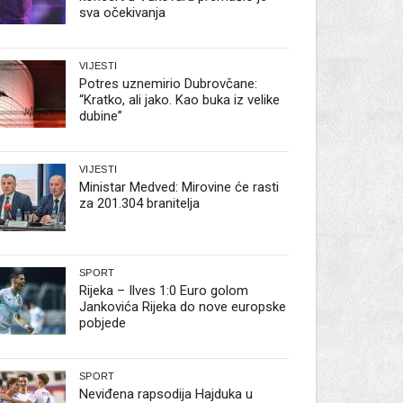
sva očekivanja
VIJESTI
Potres uznemirio Dubrovčane:
“Kratko, ali jako. Kao buka iz velike
dubine”
VIJESTI
Ministar Medved: Mirovine će rasti
za 201.304 branitelja
SPORT
Rijeka – Ilves 1:0 Euro golom
Jankovića Rijeka do nove europske
pobjede
SPORT
Neviđena rapsodija Hajduka u