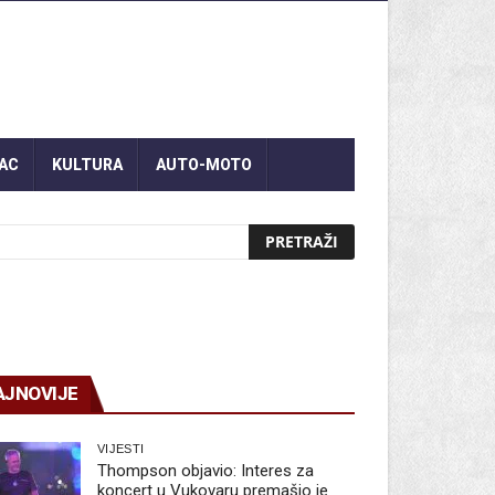
AC
KULTURA
AUTO-MOTO
AJNOVIJE
VIJESTI
Thompson objavio: Interes za
koncert u Vukovaru premašio je