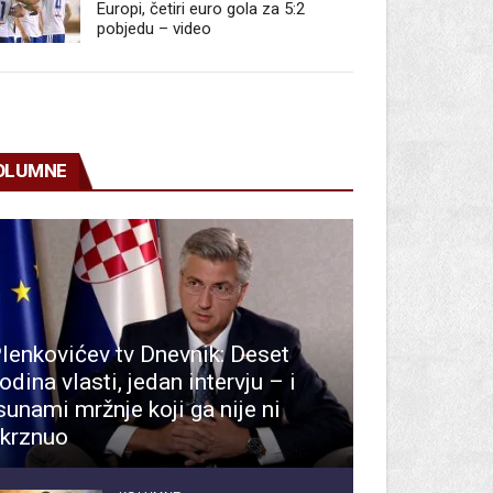
Europi, četiri euro gola za 5:2
pobjedu – video
OLUMNE
lenkovićev tv Dnevnik: Deset
odina vlasti, jedan intervju – i
sunami mržnje koji ga nije ni
krznuo