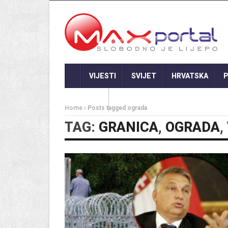
VIJESTI
SVIJET
HRVATSKA
P
GASTRO
Home
Posts tagged ograda
TAG:
GRANICA
,
OGRADA
,