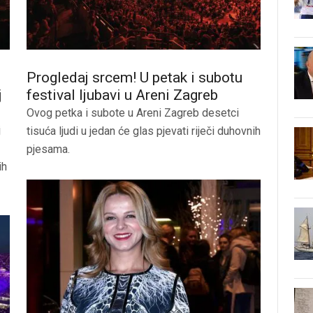
Progledaj srcem! U petak i subotu
j
festival ljubavi u Areni Zagreb
Ovog petka i subote u Areni Zagreb desetci
j
tisuća ljudi u jedan će glas pjevati riječi duhovnih
pjesama.
ih