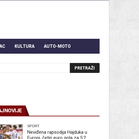
AC
KULTURA
AUTO-MOTO
AJNOVIJE
SPORT
Neviđena rapsodija Hajduka u
Europi, četiri euro gola za 5:2