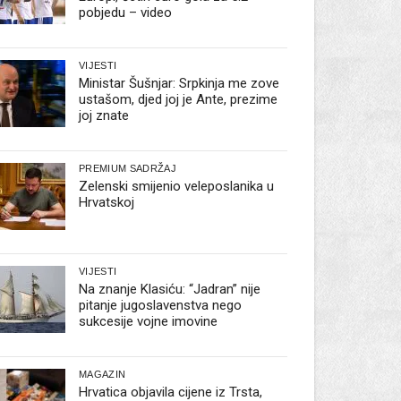
pobjedu – video
VIJESTI
Ministar Šušnjar: Srpkinja me zove
ustašom, djed joj je Ante, prezime
joj znate
PREMIUM SADRŽAJ
Zelenski smijenio veleposlanika u
Hrvatskoj
VIJESTI
Na znanje Klasiću: “Jadran” nije
pitanje jugoslavenstva nego
sukcesije vojne imovine
MAGAZIN
Hrvatica objavila cijene iz Trsta,