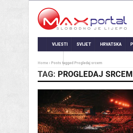
VIJESTI
SVIJET
HRVATSKA
P
GASTRO
Home
Posts tagged Progledaj srcem
TAG:
PROGLEDAJ SRCEM