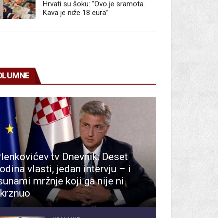
Hrvati su šoku: “Ovo je sramota.
Kava je niže 18 eura”
OLUMNE
lenkovićev tv Dnevnik: Deset
odina vlasti, jedan intervju – i
sunami mržnje koji ga nije ni
krznuo