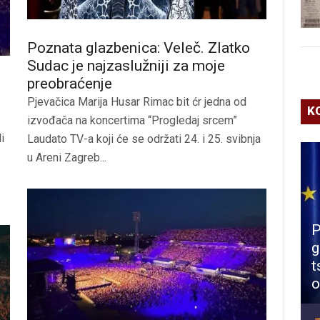
Poznata glazbenica: Veleč. Zlatko
Sudac je najzaslužniji za moje
preobraćenje
Pjevačica Marija Husar Rimac bit ćr jedna od
K
izvođača na koncertima “Progledaj srcem”
i
Laudato TV-a koji će se održati 24. i 25. svibnja
u Areni Zagreb...
P
g
t
o