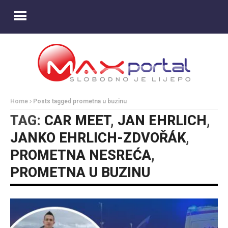
Home
Posts tagged prometna u buzinu
TAG:
CAR MEET
,
JAN EHRLICH
,
JANKO EHRLICH-ZDVOŘÁK
,
PROMETNA NESREĆA
,
PROMETNA U BUZINU