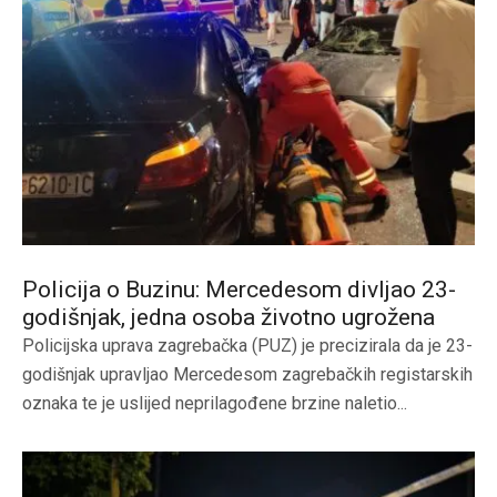
Policija o Buzinu: Mercedesom divljao 23-
godišnjak, jedna osoba životno ugrožena
Policijska uprava zagrebačka (PUZ) je precizirala da je 23-
godišnjak upravljao Mercedesom zagrebačkih registarskih
oznaka te je uslijed neprilagođene brzine naletio...