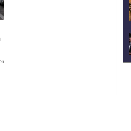
i
jen