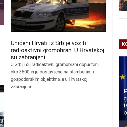
Uhićeni Hrvati iz Srbije vozili
K
radioaktivni gromobran. U Hrvatskoj
su zabranjeni
U Srbiji su radioaktivni gromobrani dopušteni,
oko 3600 ih je postavljeno na stambenim i
gospodarskim objektima, a u Hrvatskoj
zabranjeni....
P
g
t
o