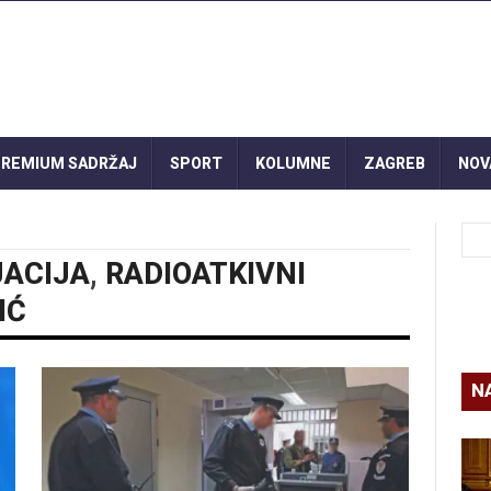
REMIUM SADRŽAJ
SPORT
KOLUMNE
ZAGREB
NOV
JACIJA
,
RADIOATKIVNI
IĆ
N