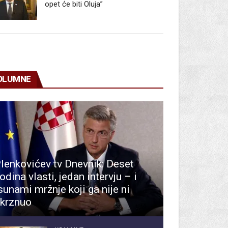
opet će biti Oluja”
OLUMNE
lenkovićev tv Dnevnik: Deset
odina vlasti, jedan intervju – i
sunami mržnje koji ga nije ni
krznuo