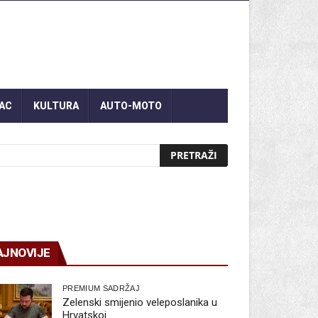
AC
KULTURA
AUTO-MOTO
AJNOVIJE
PREMIUM SADRŽAJ
Zelenski smijenio veleposlanika u
Hrvatskoj