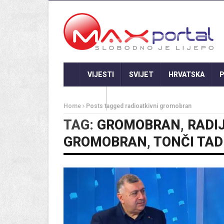
VIJESTI
SVIJET
HRVATSKA
P
GASTRO
Home
Posts tagged radioatkivni gromobran
TAG:
GROMOBRAN
,
RADI
GROMOBRAN
,
TONČI TAD