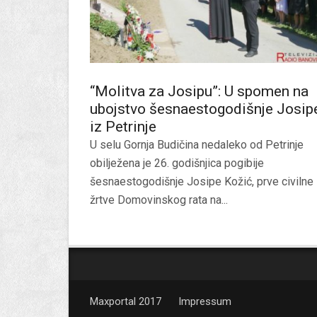
“Molitva za Josipu”: U spomen na
ubojstvo šesnaestogodišnje Josip
iz Petrinje
U selu Gornja Budičina nedaleko od Petrinje
obilježena je 26. godišnjica pogibije
šesnaestogodišnje Josipe Kožić, prve civilne
žrtve Domovinskog rata na...
Maxportal 2017
Impressum