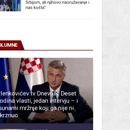
Srbijom, ali njihovo naoružavanje i
nas košta”
OLUMNE
lenkovićev tv Dnevnik: Deset
odina vlasti, jedan intervju – i
sunami mržnje koji ga nije ni
krznuo