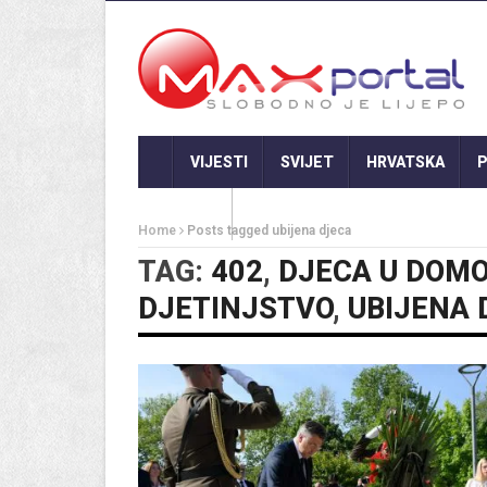
VIJESTI
SVIJET
HRVATSKA
P
GASTRO
Home
Posts tagged ubijena djeca
TAG:
402
,
DJECA U DOM
DJETINJSTVO
,
UBIJENA 