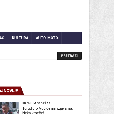
AC
KULTURA
AUTO-MOTO
AJNOVIJE
PREMIUM SADRŽAJ
Turudić o Vučićevim izjavama:
Neka kmeče!