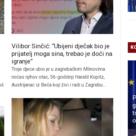
Vilibor Sinčić: “Ubijeni dječak bio je
K
prijatelj moga sina, trebao je doći na
igranje”
Troje djece ubio je u zagrebačkim Mlinovima
noćas njihov otac, 56-godišnji Harald Kopitz,
oš
Austrijanac iz Beča koji živi i radi u Zagrebu....
P
g
t
o