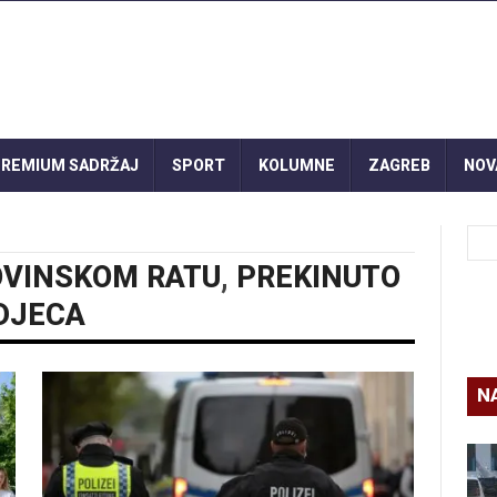
REMIUM SADRŽAJ
SPORT
KOLUMNE
ZAGREB
NOV
OVINSKOM RATU
,
PREKINUTO
DJECA
N