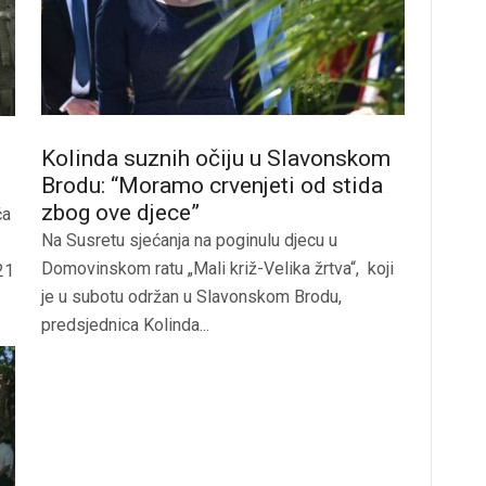
Kolinda suznih očiju u Slavonskom
Brodu: “Moramo crvenjeti od stida
zbog ove djece”
ća
Na Susretu sjećanja na poginulu djecu u
Domovinskom ratu „Mali križ-Velika žrtva“, koji
21
je u subotu održan u Slavonskom Brodu,
predsjednica Kolinda...