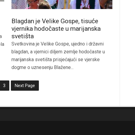
Blagdan je Velike Gospe, tisuće
vjernika hodočaste u marijanska
svetišta
a
Svetkovina je Velike Gospe, ujedno i državni
ela
blagdan, a vjernici diljem zemlje hodočaste u
marijanska svetišta prisjećajući se vjerske
dogme o uznesenju Blažene...
3
Next Page