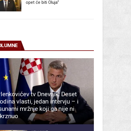
opet će biti Oluja”
OLUMNE
lenkovićev tv Dnevnik: Deset
odina vlasti, jedan intervju – i
sunami mržnje koji ga nije ni
krznuo