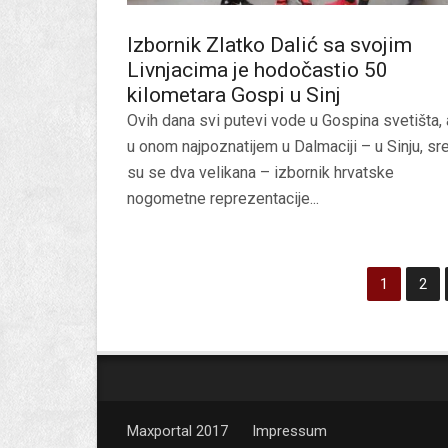
Izbornik Zlatko Dalić sa svojim
Livnjacima je hodočastio 50
kilometara Gospi u Sinj
Ovih dana svi putevi vode u Gospina svetišta, 
u onom najpoznatijem u Dalmaciji – u Sinju, sr
su se dva velikana – izbornik hrvatske
nogometne reprezentacije...
1
2
Maxportal 2017
Impressum