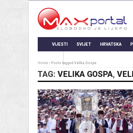
VIJESTI
SVIJET
HRVATSKA
P
GASTRO
Home
Posts tagged Velika Gospa
TAG:
VELIKA GOSPA
,
VEL