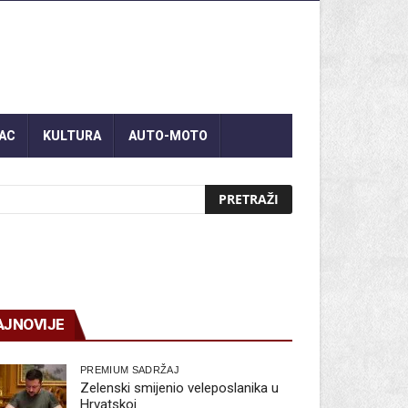
AC
KULTURA
AUTO-MOTO
AJNOVIJE
PREMIUM SADRŽAJ
Zelenski smijenio veleposlanika u
Hrvatskoj