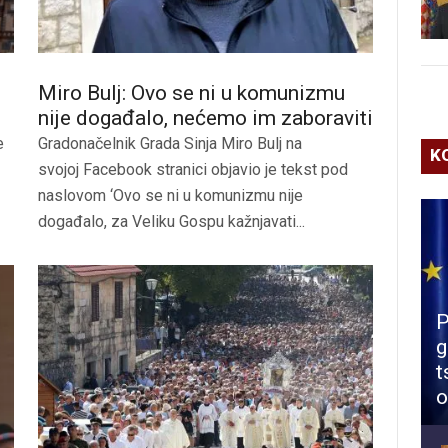
Miro Bulj: Ovo se ni u komunizmu
nije događalo, nećemo im zaboraviti
e
Gradonačelnik Grada Sinja Miro Bulj na
K
svojoj Facebook stranici objavio je tekst pod
naslovom ‘Ovo se ni u komunizmu nije
događalo, za Veliku Gospu kažnjavati...
P
g
t
o