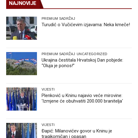
NAJNOVIJE
PREMIUM SADRŽAJ
Turudić o Vučićevim izjavama: Neka kmeče!
PREMIUM SADRŽAJ
UNCATEGORIZED
Ukrajina čestitala Hrvatskoj Dan pobjede:
“Oluja je ponos!”
VIJESTI
Plenković u Kninu najavio veće mirovine:
‘Izmjene će obuhvatiti 200.000 branitelja‘
VIJESTI
Đapić: Milanovićev govor u Kninu je
tragikomičan i opasan