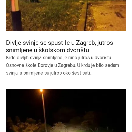
Divlje svinje se spustile u Zagreb, jutros
snimljene u školskom dvorištu
Krdo divljih svinja snimljeno je rano jutros u dvorištu
Osnovne škole Borovje u Zagrebu. U krdu je bilo sedam
svinja, a snimljene su jutros oko šest sati....