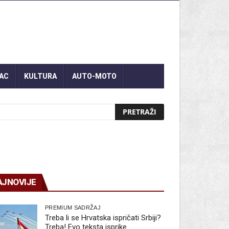
AC
KULTURA
AUTO-MOTO
AJNOVIJE
PREMIUM SADRŽAJ
Treba li se Hrvatska ispričati Srbiji?
Treba! Evo teksta isprike