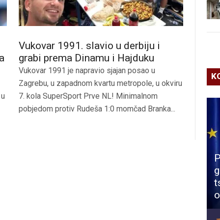
o
Vukovar 1991. slavio u derbiju i
a
grabi prema Dinamu i Hajduku
Vukovar 1991 je napravio sjajan posao u
K
Zagrebu, u zapadnom kvartu metropole, u okviru
 u
7. kola SuperSport Prve NL! Minimalnom
pobjedom protiv Rudeša 1:0 momčad Branka...
P
g
t
o