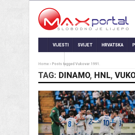
VIJESTI
SVIJET
HRVATSKA
P
GASTRO
Home
Posts tagged Vukovar 1991.
TAG:
DINAMO
,
HNL
,
VUKO