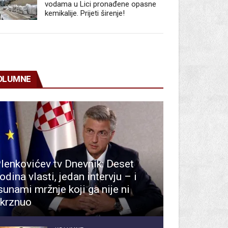
vodama u Lici pronađene opasne
kemikalije. Prijeti širenje!
OLUMNE
lenkovićev tv Dnevnik: Deset
odina vlasti, jedan intervju – i
sunami mržnje koji ga nije ni
krznuo