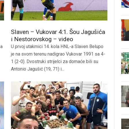
Slaven – Vukovar 4:1. Šou Jagušića
i Nestorovskog – video
-a
U prvoj utakmici 14. kola HNL-a Slaven Belupo
je na svom terenu nadigrao Vukovar 1991 sa 4-
1 (2-0). Dvostruki strijelci za domaće bili su
Antonio Jagušić (19, 71) i...