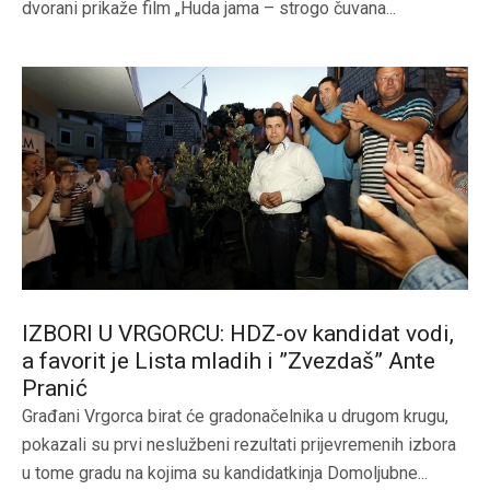
dvorani prikaže film „Huda jama – strogo čuvana...
IZBORI U VRGORCU: HDZ-ov kandidat vodi,
a favorit je Lista mladih i ”Zvezdaš” Ante
Pranić
Građani Vrgorca birat će gradonačelnika u drugom krugu,
pokazali su prvi neslužbeni rezultati prijevremenih izbora
u tome gradu na kojima su kandidatkinja Domoljubne...