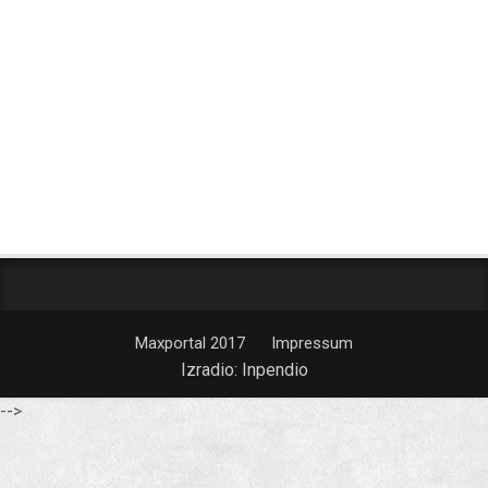
Maxportal 2017
Impressum
Izradio:
Inpendio
-->