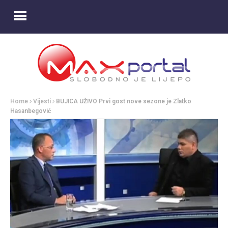
Home
Vijesti
BUJICA UŽIVO Prvi gost nove sezone je Zlatko
Hasanbegović