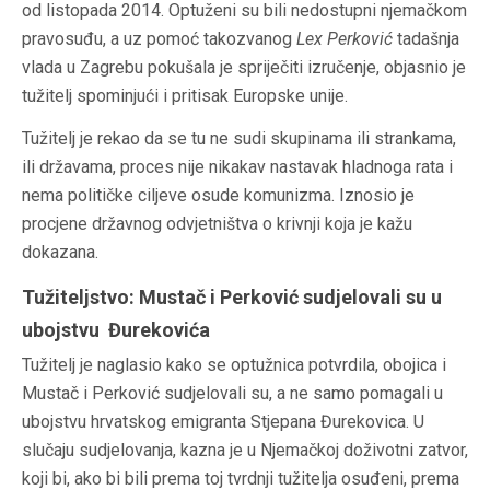
od listopada 2014. Optuženi su bili nedostupni njemačkom
pravosuđu, a uz pomoć takozvanog
Lex Perković
tadašnja
vlada u Zagrebu pokušala je spriječiti izručenje, objasnio je
tužitelj spominjući i pritisak Europske unije.
Tužitelj je rekao da se tu ne sudi skupinama ili strankama,
ili državama, proces nije nikakav nastavak hladnoga rata i
nema političke ciljeve osude komunizma. Iznosio je
procjene državnog odvjetništva o krivnji koja je kažu
dokazana.
Tužiteljstvo: Mustač i Perković sudjelovali su u
ubojstvu Đurekovića
Tužitelj je naglasio kako se optužnica potvrdila, obojica i
Mustač i Perković sudjelovali su, a ne samo pomagali u
ubojstvu hrvatskog emigranta Stjepana Đurekovica. U
slučaju sudjelovanja, kazna je u Njemačkoj doživotni zatvor,
koji bi, ako bi bili prema toj tvrdnji tužitelja osuđeni, prema