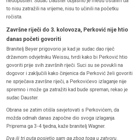
nedopušten. Sudac Dauster objasnio je među ostalim da
to nisu zatražili na vrijeme, nisu to učinili na početku
ročista.
Završne riječi do 3. kolovoza, Perković nije htio
danas početi govoriti
Branitelj Beyer prigovorio je kad je sudac dao riječ
državnom odvjetniku Weissu, tvrdi kako bi Perković htio
govoriti prije svih završnih riječi. Suci su se povukli na
dogovor i zaključili kako činjenica da Perković želi govoriti
ne sprječava završne riječi, a Perkovićevo izlaganje nije
spremno i može ga zatražiti kad bude spreman, rekao je
sudac Dauster.
Obrana se zatim otišla savjetovati s Perkovićem, da
možda odmah danas započne dio svoga izlaganja.
Priprema ga 3-4 tjedna, kaže branitelj Wagner.
Dva ili tri puta posjetio sam ga zbog toga u zatvoru.