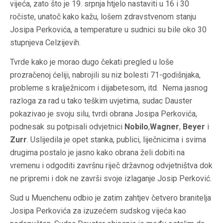
vijeća, zato što je 19. srpnja htjelo nastaviti u 16 i 30
ročiste, unatoč kako kažu, lošem zdravstvenom stanju
Josipa Perkovića, a temperature u sudnici su bile oko 30
stupnjeva Celzijevih.
Tvrde kako je morao dugo čekati pregled u loše
prozračenoj ćeliji, nabrojili su niz bolesti 71-godišnjaka,
probleme s kralježnicom i dijabetesom, itd. Nema jasnog
razloga za rad u tako teškim uvjetima, sudac Dauster
pokazivao je svoju silu, tvrdi obrana Josipa Perkovića,
podnesak su potpisali odvjetnici
Nobilo
,
Wagner
,
Beyer
i
Zurr
. Uslijedila je opet stanka, publici, liječnicima i svima
drugima postalo je jasno kako obrana želi dobiti na
vremenu i odgoditi završnu riječ državnog odvjetništva dok
ne pripremi i dok ne završi svoje izlaganje Josip Perković.
Sud u Muenchenu odbio je zatim zahtjev četvero branitelja
Josipa Perkovića za izuzećem sudskog vijeća kao