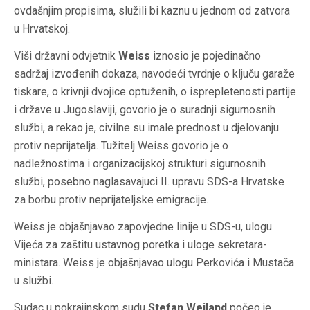
ovdašnjim propisima, služili bi kaznu u jednom od zatvora
u Hrvatskoj.
Viši državni odvjetnik
Weiss
iznosio je pojedinačno
sadržaj izvođenih dokaza, navodeći tvrdnje o ključu garaže
tiskare, o krivnji dvojice optuženih, o isprepletenosti partije
i države u Jugoslaviji, govorio je o suradnji sigurnosnih
službi, a rekao je, civilne su imale prednost u djelovanju
protiv neprijatelja. Tužitelj Weiss govorio je o
nadležnostima i organizacijskoj strukturi sigurnosnih
službi, posebno naglasavajuci II. upravu SDS-a Hrvatske
za borbu protiv neprijateljske emigracije.
Weiss je objašnjavao zapovjedne linije u SDS-u, ulogu
Vijeća za zaštitu ustavnog poretka i uloge sekretara-
ministara. Weiss je objašnjavao ulogu Perkovića i Mustača
u službi.
Sudac u pokrajinskom sudu
Stefan Weiland
počeo je