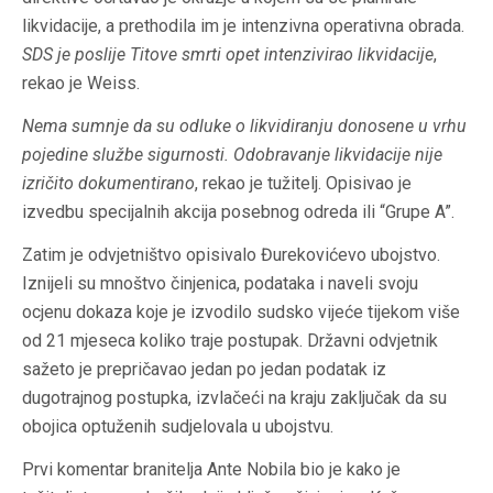
likvidacije, a prethodila im je intenzivna operativna obrada.
SDS je poslije Titove smrti opet intenzivirao likvidacije
,
rekao je Weiss.
Nema sumnje da su odluke o likvidiranju donosene u vrhu
pojedine službe sigurnosti. Odobravanje likvidacije nije
izričito dokumentirano
, rekao je tužitelj. Opisivao je
izvedbu specijalnih akcija posebnog odreda ili “Grupe A”.
Zatim je odvjetništvo opisivalo Đurekovićevo ubojstvo.
Iznijeli su mnoštvo činjenica, podataka i naveli svoju
ocjenu dokaza koje je izvodilo sudsko vijeće tijekom više
od 21 mjeseca koliko traje postupak. Državni odvjetnik
sažeto je prepričavao jedan po jedan podatak iz
dugotrajnog postupka, izvlačeći na kraju zaključak da su
obojica optuženih sudjelovala u ubojstvu.
Prvi komentar branitelja Ante Nobila bio je kako je