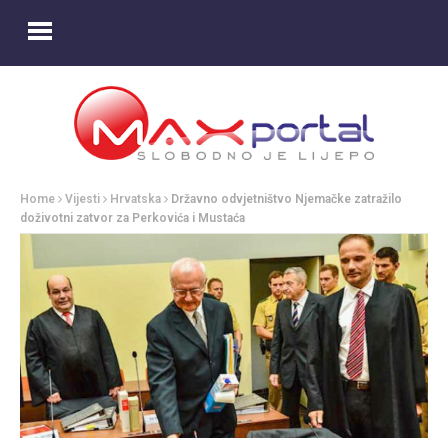
Home
Vijesti
Hrvatska
Državno odvjetništvo Njemačke zatražilo
doživotni zatvor za Perkovića i Mustaća