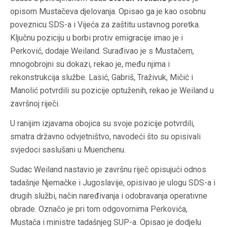
opisom Mustačeva djelovanja. Opisao ga je kao osobnu
poveznicu SDS-a i Vijeća za zaštitu ustavnog poretka.
Ključnu poziciju u borbi protiv emigracije imao je i
Perković, dodaje Weiland. Surađivao je s Mustačem,
mnogobrojni su dokazi, rekao je, među njima i
rekonstrukcija službe. Lasić, Gabriš, Traživuk, Mičić i
Manolić potvrdili su pozicije optuženih, rekao je Weiland u
završnoj riječi.
U ranijim izjavama obojica su svoje pozicije potvrdili,
smatra državno odvjetništvo, navodeći što su opisivali
svjedoci saslušani u Muenchenu.
Sudac Weiland nastavio je završnu riječ opisujući odnos
tadašnje Njemačke i Jugoslavije, opisivao je ulogu SDS-a i
drugih službi, način naređivanja i odobravanja operativne
obrade. Označo je pri tom odgovornima Perkovića,
Mustača i ministre tadašnjeg SUP-a. Opisao je dodjelu