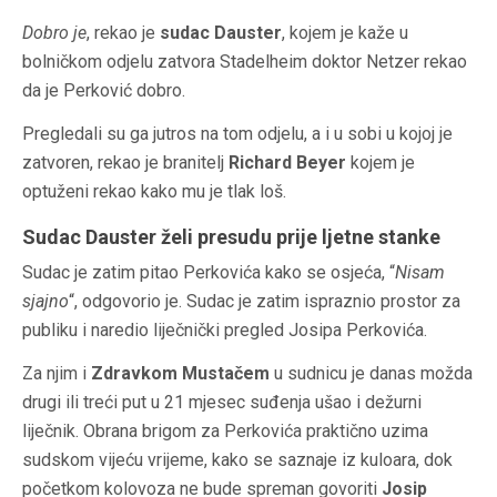
Dobro je
, rekao je
sudac Dauster
, kojem je kaže u
bolničkom odjelu zatvora Stadelheim doktor Netzer rekao
da je Perković dobro.
Pregledali su ga jutros na tom odjelu, a i u sobi u kojoj je
zatvoren, rekao je branitelj
Richard Beyer
kojem je
optuženi rekao kako mu je tlak loš.
Sudac Dauster želi presudu prije ljetne stanke
Sudac je zatim pitao Perkovića kako se osjeća, “
Nisam
sjajno
“, odgovorio je. Sudac je zatim ispraznio prostor za
publiku i naredio liječnički pregled Josipa Perkovića.
Za njim i
Zdravkom Mustačem
u sudnicu je danas možda
drugi ili treći put u 21 mjesec suđenja ušao i dežurni
liječnik. Obrana brigom za Perkovića praktično uzima
sudskom vijeću vrijeme, kako se saznaje iz kuloara, dok
početkom kolovoza ne bude spreman govoriti
Josip