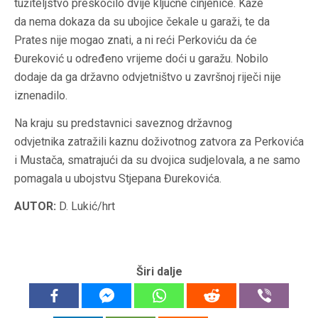
tužiteljstvo preskočilo dvije ključne činjenice. Kaže
da nema dokaza da su ubojice čekale u garaži, te da
Prates nije mogao znati, a ni reći Perkoviću da će
Đureković u određeno vrijeme doći u garažu. Nobilo
dodaje da ga državno odvjetništvo u završnoj riječi nije
iznenadilo.
Na kraju su predstavnici saveznog državnog
odvjetnika zatražili kaznu doživotnog zatvora za Perkovića
i Mustača, smatrajući da su dvojica sudjelovala, a ne samo
pomagala u ubojstvu Stjepana Đurekovića.
AUTOR:
D. Lukić/hrt
Širi dalje