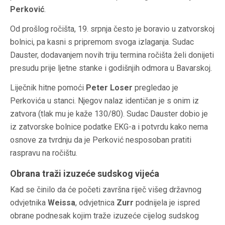
Perković
.
Od prošlog ročišta, 19. srpnja često je boravio u zatvorskoj
bolnici, pa kasni s pripremom svoga izlaganja. Sudac
Dauster, dodavanjem novih triju termina ročišta želi donijeti
presudu prije ljetne stanke i godišnjih odmora u Bavarskoj.
Liječnik hitne pomoći
Peter Loser
pregledao je
Perkovića u stanci. Njegov nalaz identičan je s onim iz
zatvora (tlak mu je kaže 130/80). Sudac Dauster dobio je
iz zatvorske bolnice podatke EKG-a i potvrdu kako nema
osnove za tvrdnju da je Perković nesposoban pratiti
raspravu na ročištu.
Obrana traži izuzeće sudskog vijeća
Kad se činilo da će početi završna riječ višeg državnog
odvjetnika
Weissa
, odvjetnica
Zurr
podnijela je ispred
obrane podnesak kojim traže izuzeće cijelog sudskog