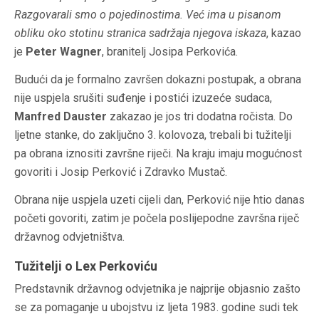
Razgovarali smo o pojedinostima. Već ima u pisanom
obliku oko stotinu stranica sadržaja njegova iskaza
, kazao
je
Peter Wagner
, branitelj Josipa Perkovića.
Budući da je formalno završen dokazni postupak, a obrana
nije uspjela srušiti suđenje i postići izuzeće sudaca,
Manfred Dauster
zakazao je jos tri dodatna ročista. Do
ljetne stanke, do zaključno 3. kolovoza, trebali bi tužitelji
pa obrana iznositi završne riječi. Na kraju imaju mogućnost
govoriti i Josip Perković i Zdravko Mustač.
Obrana nije uspjela uzeti cijeli dan, Perković nije htio danas
početi govoriti, zatim je počela poslijepodne završna riječ
državnog odvjetništva.
Tužitelji o Lex Perkoviću
Predstavnik državnog odvjetnika je najprije objasnio zašto
se za pomaganje u ubojstvu iz ljeta 1983. godine sudi tek