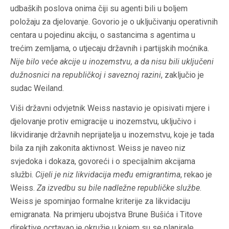
udbaških poslova onima čiji su agenti bili u boljem
položaju za djelovanje. Govorio je o uključivanju operativnih
centara u pojedinu akciju, o sastancima s agentima u
trećim zemljama, o utjecaju državnih i partijskih moćnika.
Nije bilo veće akcije u inozemstvu, a da nisu bili uključeni
dužnosnici na republičkoj i saveznoj razini
, zaključio je
sudac Weiland.
Viši državni odvjetnik Weiss nastavio je opisivati mjere i
djelovanje protiv emigracije u inozemstvu, uključivo i
likvidiranje državnih neprijatelja u inozemstvu, koje je tada
bila za njih zakonita aktivnost. Weiss je naveo niz
svjedoka i dokaza, govoreći i o specijalnim akcijama
službi.
Cijeli je niz likvidacija među emigrantima
, rekao je
Weiss.
Za izvedbu su bile nadležne republičke službe
.
Weiss je spominjao formalne kriterije za likvidaciju
emigranata. Na primjeru ubojstva Brune Bušića i Titove
direktive ocrtavao je okružje u kojem su se planirale