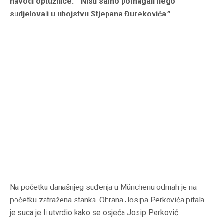
navodi optužnice. “Nisu samo pomagali nego
sudjelovali u ubojstvu Stjepana Đurekovića.”
Na početku današnjeg suđenja u Münchenu odmah je na
početku zatražena stanka. Obrana Josipa Perkovića pitala
je suca je li utvrdio kako se osjeća Josip Perković.