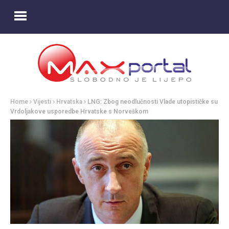
Home
Vijesti
Hrvatska
LNG: Zbog neodlučnosti Vlade utopističke su
Vrdoljakove usporedbe Hrvatske s Norveškom