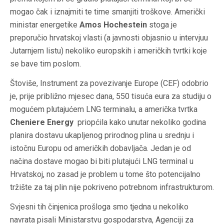
mogao čak i iznajmiti te time smanjiti troškove. Američki
ministar energetike
Amos Hochestein
stoga je
preporučio hrvatskoj vlasti (a javnosti objasnio u intervjuu
Jutarnjem listu) nekoliko europskih i američkih tvrtki koje
se bave tim poslom.
Štoviše, Instrument za povezivanje Europe (CEF) odobrio
je, prije približno mjesec dana, 550 tisuća eura za studiju o
mogućem plutajućem LNG terminalu, a američka tvrtka
Cheniere Energy
priopćila kako unutar nekoliko godina
planira dostavu ukapljenog prirodnog plina u srednju i
istočnu Europu od američkih dobavljača. Jedan je od
načina dostave mogao bi biti plutajući LNG terminal u
Hrvatskoj, no zasad je problem u tome što potencijalno
tržište za taj plin nije pokriveno potrebnom infrastrukturom.
Svjesni tih činjenica prošloga smo tjedna u nekoliko
navrata pisali Ministarstvu gospodarstva, Agenciji za