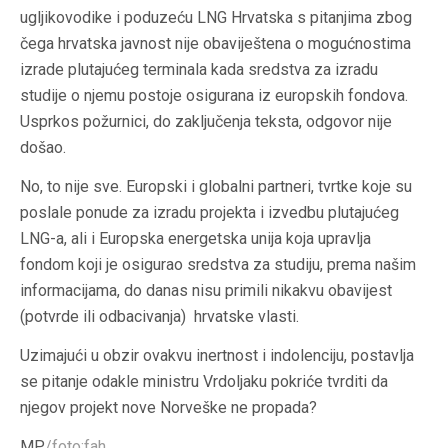
ugljikovodike i poduzeću LNG Hrvatska s pitanjima zbog
čega hrvatska javnost nije obaviještena o mogućnostima
izrade plutajućeg terminala kada sredstva za izradu
studije o njemu postoje osigurana iz europskih fondova.
Usprkos požurnici, do zaključenja teksta, odgovor nije
došao.
No, to nije sve. Europski i globalni partneri, tvrtke koje su
poslale ponude za izradu projekta i izvedbu plutajućeg
LNG-a, ali i Europska energetska unija koja upravlja
fondom koji je osigurao sredstva za studiju, prema našim
informacijama, do danas nisu primili nikakvu obavijest
(potvrde ili odbacivanja) hrvatske vlasti.
Uzimajući u obzir ovakvu inertnost i indolenciju, postavlja
se pitanje odakle ministru Vrdoljaku pokriće tvrditi da
njegov projekt nove Norveške ne propada?
MP
/foto:fah