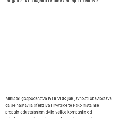
mogao čak i iznajmiti te time smanjiti troškove
Ministar gospodarstva
Ivan Vrdoljak
javnosti obavještava
da se nastavlja ofenziva Hrvatske te kako ništa nije
propalo odustajanjem dvije velike kompanije od