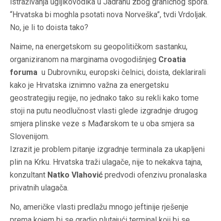
istraživanja ugljikovodika u Jadranu zbog graničnog spora.
“Hrvatska bi moghla psotati nova Norveška”, tvdi Vrdoljak.
No, je li to doista tako?
Naime, na energetskom su geopolitičkom sastanku,
organiziranom na marginama ovogodišnjeg
Croatia
foruma
u Dubrovniku, europski čelnici, doista, deklarirali
kako je Hrvatska iznimno važna za energetsku
geostrategiju regije, no jednako tako su rekli kako tome
stoji na putu neodlučnost vlasti glede izgradnje drugog
smjera plinske veze s Mađarskom te u oba smjera sa
Slovenijom.
Izrazit je problem pitanje izgradnje terminala za ukapljeni
plin na Krku. Hrvatska traži ulagače, nije to nekakva tajna,
konzultant
Natko Vlahović
predvodi ofenzivu pronalaska
privatnih ulagača.
No, američke vlasti predlažu mnogo jeftinije rješenje
prema kojem bi se gradio plutajući terminal koji bi se