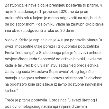
Zastupnica je navela da je premijeru postavila tri pitanja, 4.
rujna, 8. studenoga i 1. prosinca 2020.. no da je on
prekoračio rok u kojem je morao odgovoriti na njih, budući
da po saborskom Poslovniku Vlada na zastupničko pitanje
ima obvezu odgovoriti u roku od 30 dana.
Vidović Krišto je napisala da je 4. rujna postavila pitanje “u
svezi možebitne utaje poreza i zlouporaba poduzetnika
Emila Tedeschija”, a 8. studenoga pitanje “u svezi prihoda
odvjetničkog ureda Šeparović od državnih tvrtki, u vrijeme
kada je taj ured bio u vlasništvu sadašnjeg predsjednika
Ustavnog suda Miroslava Šeparovića” zbog toga što
sumnja u njegovu ovisnost i pravnu pristranost “s obzirom
na bogatstvo koje proistječe iz javno dostupne imovinske
kartice”.
Treće je pitanje postavila 1. prosinca “u svezi štetnog i
poslovno nelogičnog načina upravljanja državnim