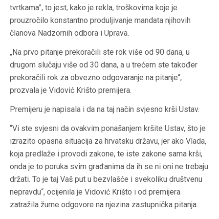
tvrtkama”, to jest, kako je rekla, troškovima koje je
prouzročilo konstantno produljivanje mandata njihovih
članova Nadzornih odbora i Uprava.
„Na prvo pitanje prekoračili ste rok više od 90 dana, u
drugom slučaju više od 30 dana, a u trećem ste također
prekoračili rok za obvezno odgovaranje na pitanje“,
prozvala je Vidović Krišto premijera.
Premijeru je napisala i da na taj način svjesno krši Ustav.
“Vi ste svjesni da ovakvim ponašanjem kršite Ustav, što je
izrazito opasna situacija za hrvatsku državu, jer ako Vlada,
koja predlaže i provodi zakone, te iste zakone sama krši,
onda je to poruka svim građanima da ih se ni oni ne trebaju
držati. To je taj Vaš put u bezvlašće i svekoliku društvenu
nepravdu“, ocijenila je Vidović Krišto i od premijera
zatražila žurne odgovore na njezina zastupnička pitanja.