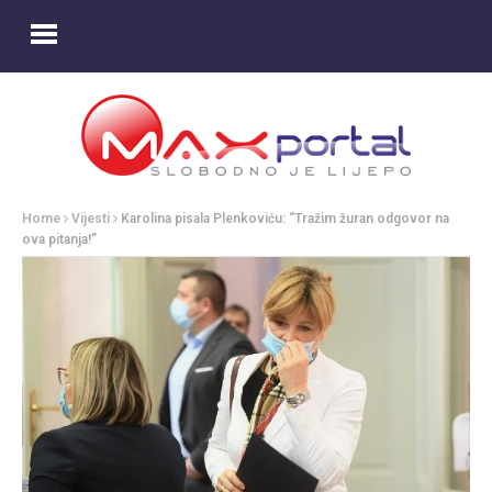
Home
Vijesti
Karolina pisala Plenkoviću: “Tražim žuran odgovor na
ova pitanja!”