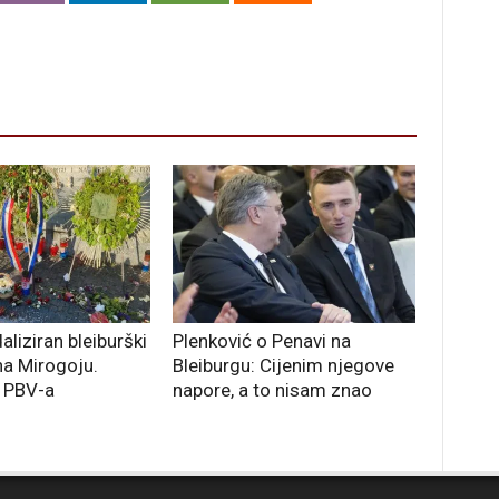
liziran bleiburški
Plenković o Penavi na
a Mirogoju.
Bleiburgu: Cijenim njegove
z PBV-a
napore, a to nisam znao