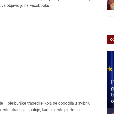
teva objavio je na Facebooku.
K
P
g
t
o
ije – bleiburške tragedije, koja se dogodila u svibnju
tu stradanja i patnje, kao i mjestu pijeteta i