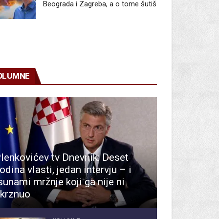
Beograda i Zagreba, a o tome šutiš
OLUMNE
lenkovićev tv Dnevnik: Deset
odina vlasti, jedan intervju – i
sunami mržnje koji ga nije ni
krznuo