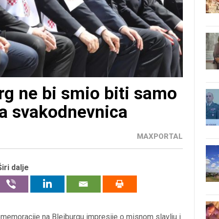
urg ne bi smio biti samo
ša svakodnevnica
MAXPORTAL
Širi dalje
emoracije na Bleiburgu impresije o misnom slavlju i