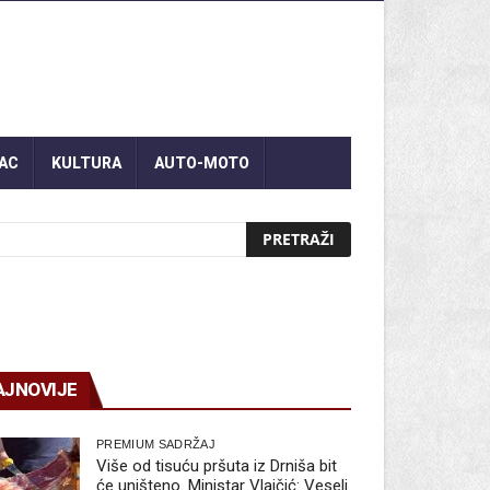
AC
KULTURA
AUTO-MOTO
AJNOVIJE
PREMIUM SADRŽAJ
Više od tisuću pršuta iz Drniša bit
će uništeno. Ministar Vlajčić: Veseli