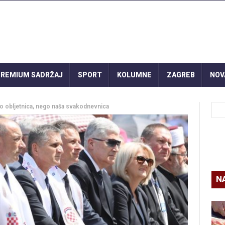
REMIUM SADRŽAJ
SPORT
KOLUMNE
ZAGREB
NOV
amo obljetnica, nego naša svakodnevnica
N