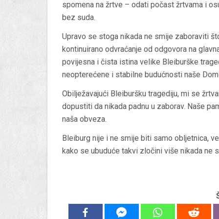
spomena na žrtve – odati počast žrtvama i osudi
bez suda.
Upravo se stoga nikada ne smije zaboraviti št
kontinuirano odvraćanje od odgovora na glavna p
povijesna i čista istina velike Bleiburške trage
neopterećene i stabilne budućnosti naše Dom
Obilježavajući Bleiburšku tragediju, mi se žr
dopustiti da nikada padnu u zaborav. Naše pamć
naša obveza.
Bleiburg nije i ne smije biti samo obljetnica, v
kako se ubuduće takvi zločini više nikada ne sm