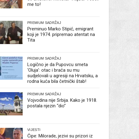
me to!
PREMIUM SADRŽAJ
Preminuo Marko Stipić, emigrant
koji je 1974. pripremao atentat na
Tita
PREMIUM SADRŽAJ
Logično je da Pupovcu smeta
‘Oluja’: otac i braća su mu
sudjelovali u agresiji na Hrvatsku, a
rodna kuća bila četnički štab!
PREMIUM SADRŽAJ
Vojvodina nije Srbija. Kako je 1918.
postala njezin “dio”
VIJESTI
Ćipe: Milorade, jezivi su prizori iz