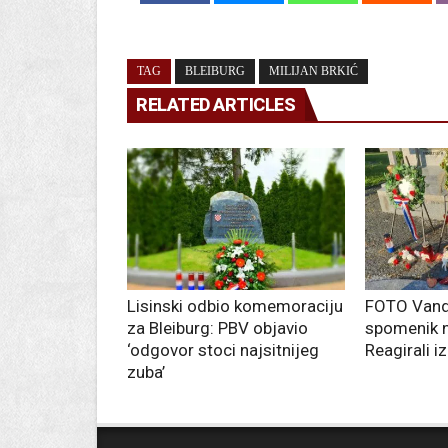
TAG
BLEIBURG
MILIJAN BRKIĆ
RELATED ARTICLES
Lisinski odbio komemoraciju
FOTO Vanda
za Bleiburg: PBV objavio
spomenik n
‘odgovor stoci najsitnijeg
Reagirali i
zuba’