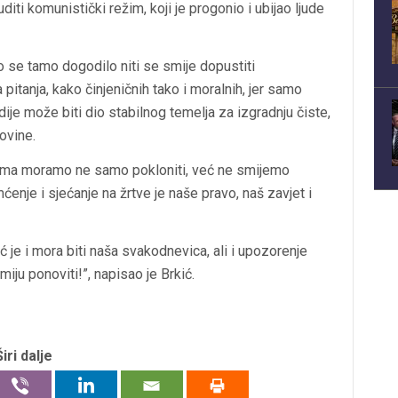
ti komunistički režim, koji je progonio i ubijao ljude
o se tamo dogodilo niti se smije dopustiti
itanja, kako činjeničnih tako i moralnih, jer samo
dije može biti dio stabilnog temelja za izgradnju čiste,
ovine.
tvama moramo ne samo pokloniti, već ne smijemo
enje i sjećanje na žrtve je naše pravo, naš zavjet i
eć je i mora biti naša svakodnevica, ali i upozorenje
iju ponoviti!”, napisao je Brkić.
Širi dalje