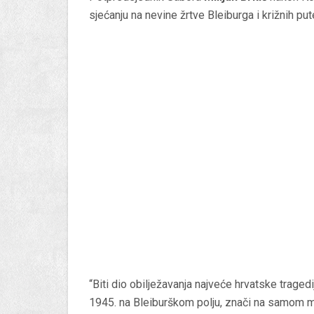
sjećanju na nevine žrtve Bleiburga i križnih pu
“Biti dio obilježavanja najveće hrvatske traged
1945. na Bleiburškom polju, znači na samom mjes