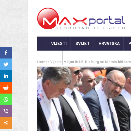
VIJESTI
SVIJET
HRVATSKA
P
GASTRO
Home
Vijesti
Milijan Brkić: Bleiburg ne bi smio biti s