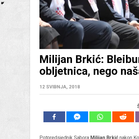
Milijan Brkić: Bleib
obljetnica, nego na
12 SVIBNJA, 2018
Potpredsjednik Sabora
Milijan Brkić
nakon Kom