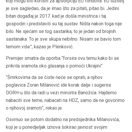
koji mogu biti korisni za apsorpciju EU fondova. EU tužitelj
je sve sagledao, da je imao što za pitati, pitao bi. Jedini
bitan događaj je 2017. kad je došla ministrica i taj
gospodin i predstavili su taj sustav. Ništa nakon toga nije
bilo. Ne sjećam se tog sastanka, to je jedan od brojnih
sastanaka. To je sve skupa nebitno. Nisam se bavio tom
temom više”, kazao je Plenković.
Premijer smatra da oporba “forsira ovu temu kako bi se
prikrila sramota oko glasanja o pomoći Ukrajini”.
“Šmrkovima da se čiste neće se oprati, a njihov
poglavica Zoran Milanović ide korak dalje i sugerira
DORH-u što da radi u vezi ministra Banožića. Hajdemo
nabaciti sve teme, nabacati na HDZ, samo da ne govorimo
o njihovoj sramoti”, rekao je.
Osvrnuo se potom dodatno na predsjednika Milanovića,
koji je u ponedjeljak iznova šokirao javnost svojim