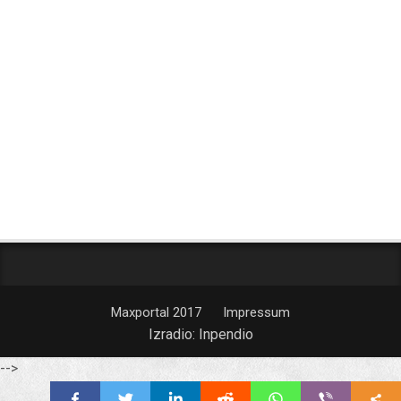
Maxportal 2017
Impressum
Izradio:
Inpendio
-->