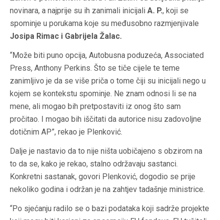
novinara, a najprije su ih zanimali inicijali
A. P.
, koji se
spominje u porukama koje su međusobno razmjenjivale
Josipa Rimac i Gabrijela Žalac.
“Može biti puno opcija, Autobusna poduzeća, Associated
Press, Anthony Perkins. Što se tiče cijele te teme
zanimljivo je da se više priča o tome čiji su inicijali nego u
kojem se kontekstu spominje. Ne znam odnosi li se na
mene, ali mogao bih pretpostaviti iz onog što sam
pročitao. I mogao bih iščitati da autorice nisu zadovoljne
dotičnim AP”, rekao je Plenković.
Dalje je nastavio da to nije ništa uobičajeno s obzirom na
to da se, kako je rekao, stalno održavaju sastanci.
Konkretni sastanak, govori Plenković, dogodio se prije
nekoliko godina i održan je na zahtjev tadašnje ministrice.
“Po sjećanju radilo se o bazi podataka koji sadrže projekte