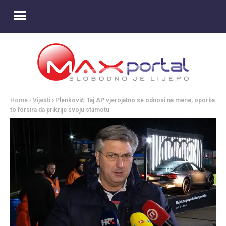
Home
Vijesti
Plenković: Taj AP vjerojatno se odnosi na mene, oporba
to forsira da prikrije svoju stamotu