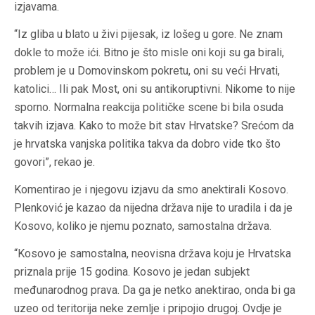
izjavama.
“Iz gliba u blato u živi pijesak, iz lošeg u gore. Ne znam
dokle to može ići. Bitno je što misle oni koji su ga birali,
problem je u Domovinskom pokretu, oni su veći Hrvati,
katolici… Ili pak Most, oni su antikoruptivni. Nikome to nije
sporno. Normalna reakcija političke scene bi bila osuda
takvih izjava. Kako to može bit stav Hrvatske? Srećom da
je hrvatska vanjska politika takva da dobro vide tko što
govori”, rekao je.
Komentirao je i njegovu izjavu da smo anektirali Kosovo.
Plenković je kazao da nijedna država nije to uradila i da je
Kosovo, koliko je njemu poznato, samostalna država.
“Kosovo je samostalna, neovisna država koju je Hrvatska
priznala prije 15 godina. Kosovo je jedan subjekt
međunarodnog prava. Da ga je netko anektirao, onda bi ga
uzeo od teritorija neke zemlje i pripojio drugoj. Ovdje je