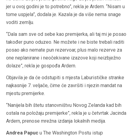
jer u ovoj godini je to potrebno”, rekla je Ardern. “Nisam u
tome uspjela”, dodala je. Kazala je da više nema snage
voditi zemlju.
“Dala sam sve od sebe kao premijerka, ali taj mi je posao
također puno oduzeo. Ne možete i ne biste trebali raditi
posao ako nemate pun rezervoar, plus malo rezerve za
one neplanirane i neočekivane izazove koji neizbježno
dolaze”, rekla je gospođa Ardern.
Objavila je da će odstupiti s mjesta Laburističke stranke
najkasnije 7. veljače, čime će završiti i njezin mandat na
mjestu premijerke.
“Nanijela bih štetu stanovništvu Novog Zelanda kad bih
ostala na položaju premijerke”, rekla je u četvrtak Jacinda
Ardern, prenose mrežna izdanja lokalnih medija.
Andrea Papuc
u The Washington Postu istup