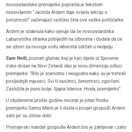
novozelandske premijerke popratila je tekstom
naslovljenim “Jacinda Ardern daje svijetu lekciju o
poniznosti” sažimajući veličinu čina ove velike političarke.
Ardern je istaknula kako vjeruje da će novozelandska
Laburistička stranka pobijediti na izborima i dodala da će
se izbori za novoga vođu laburista održati u nedjelju.
Sam Neill,
poznati glumac koji je kao dijete iz Sjeverne
Irske došao na Novi Zeland, dao je novu dimenziju odluci
premijerke: “Bilo je sramotno i neugodno kako su je tretirali
posljednjih mjeseci. Svi ti nasilnici, ženomrsci, ogorčeni.
Zaslužila je puno bolje. Sjajna liderica. Hvala, premijerko”.
U studenome prošle godine novinar je pitao finsku
premijerku Sannu Marin je li došla u posjet gospođi Ardern
zato jer su slične dobi.
Premijerski mandat gospođe Ardern bio je zahtjevan i zato