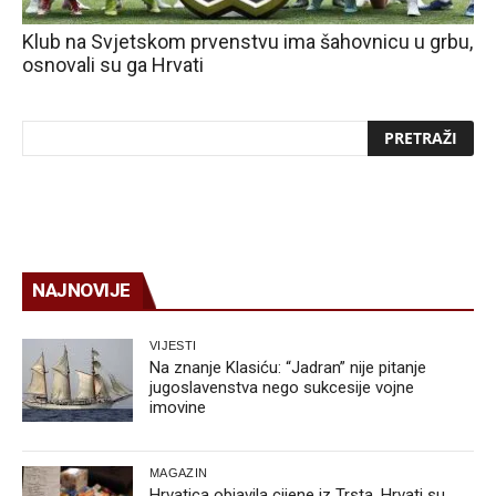
Klub na Svjetskom prvenstvu ima šahovnicu u grbu,
osnovali su ga Hrvati
NAJNOVIJE
VIJESTI
Na znanje Klasiću: “Jadran” nije pitanje
jugoslavenstva nego sukcesije vojne
imovine
MAGAZIN
Hrvatica objavila cijene iz Trsta, Hrvati su