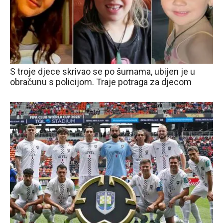
S troje djece skrivao se po šumama, ubijen je u
obračunu s policijom. Traje potraga za djecom