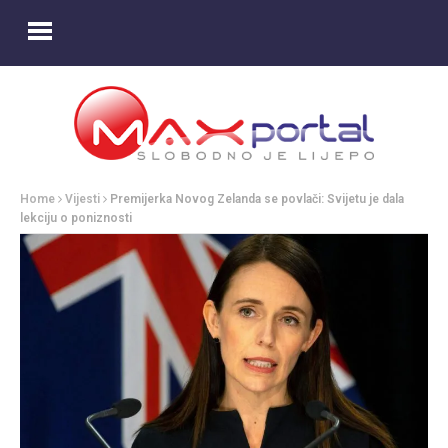
Home
Vijesti
Premijerka Novog Zelanda se povlači: Svijetu je dala
lekciju o poniznosti