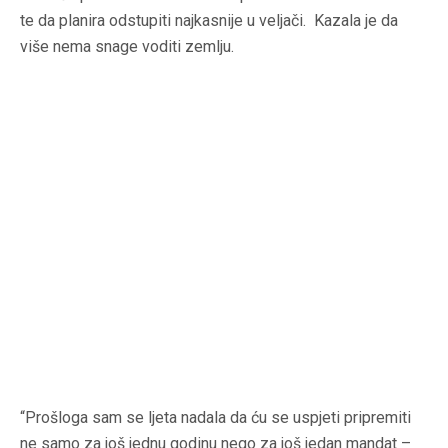
te da planira odstupiti najkasnije u veljači. Kazala je da
više nema snage voditi zemlju.
“Prošloga sam se ljeta nadala da ću se uspjeti pripremiti
ne samo za još jednu godinu nego za još jedan mandat –