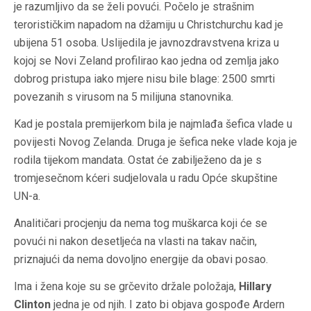
je razumljivo da se želi povući. Počelo je strašnim
terorističkim napadom na džamiju u Christchurchu kad je
ubijena 51 osoba. Uslijedila je javnozdravstvena kriza u
kojoj se Novi Zeland profilirao kao jedna od zemlja jako
dobrog pristupa iako mjere nisu bile blage: 2500 smrti
povezanih s virusom na 5 milijuna stanovnika.
Kad je postala premijerkom bila je najmlađa šefica vlade u
povijesti Novog Zelanda. Druga je šefica neke vlade koja je
rodila tijekom mandata. Ostat će zabilježeno da je s
tromjesečnom kćeri sudjelovala u radu Opće skupštine
UN-a.
Analitičari procjenju da nema tog muškarca koji će se
povući ni nakon desetljeća na vlasti na takav način,
priznajući da nema dovoljno energije da obavi posao.
Ima i žena koje su se grčevito držale položaja,
Hillary
Clinton
jedna je od njih. I zato bi objava gospođe Ardern