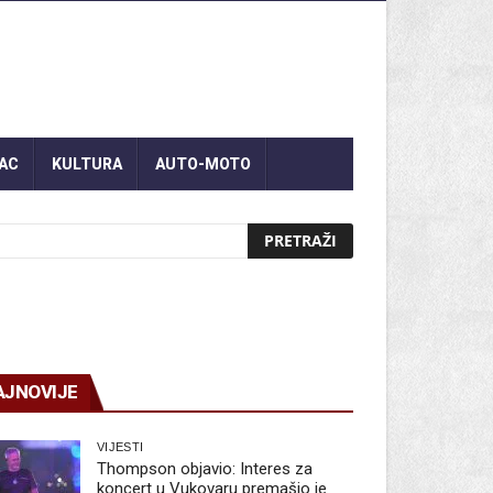
AC
KULTURA
AUTO-MOTO
AJNOVIJE
VIJESTI
Thompson objavio: Interes za
koncert u Vukovaru premašio je