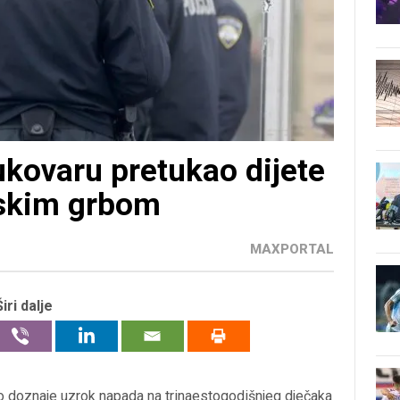
Vukovaru pretukao dijete
tskim grbom
MAXPORTAL
Širi dalje
 doznaje uzrok napada na trinaestogodišnjeg dječaka