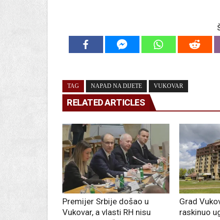
TAG
NAPAD NA DIJETE
VUKOVAR
RELATED ARTICLES
Premijer Srbije došao u
Grad Vukov
Vukovar, a vlasti RH nisu
raskinuo u