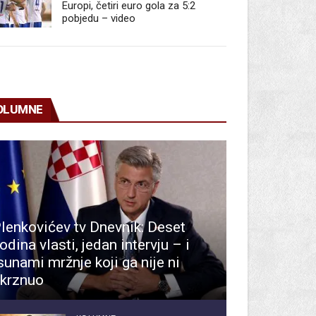
Europi, četiri euro gola za 5:2
pobjedu – video
OLUMNE
lenkovićev tv Dnevnik: Deset
odina vlasti, jedan intervju – i
sunami mržnje koji ga nije ni
krznuo