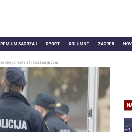
REMIUM SADRŽAJ
SPORT
KOLUMNE
ZAGREB
NOV
ijete zbog maske s hrvatskim grbom
N