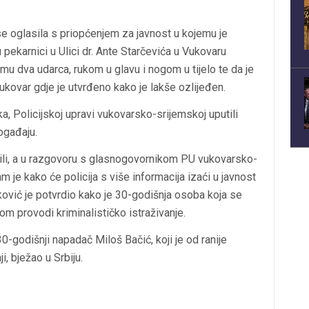
e oglasila s priopćenjem za javnost u kojemu je
i u pekarnici u Ulici dr. Ante Starčevića u Vukovaru
u dva udarca, rukom u glavu i nogom u tijelo te da je
kovar gdje je utvrđeno kako je lakše ozlijeđen.
 Policijskoj upravi vukovarsko-srijemskoj uputili
događaju.
ili, a u razgovoru s glasnogovornikom PU vukovarsko-
e kako će policija s više informacija izaći u javnost
vković je potvrdio kako je 30-godišnja osoba koja se
m provodi kriminalističko istraživanje.
0-godišnji napadač Miloš Bačić, koji je od ranije
i, bježao u Srbiju.