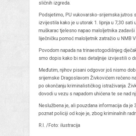
sličnih izgreda.
Podsjetimo, PU vukovarsko-srijemska jutros s
izvijestila kako je u utorak 1. lipnja u 7,30 sat
muškarac tjelesno napao maloljetnika zadavši m
liječničku pomoć maloljetnik zatražio u NMB Vu
Povodom napada na trinaestogodišnjeg dječaka,
smo dopis kako bi nas detaljnije izvijestili o 
Međutim, njihov pisani odgovor još nismo dob
srijemske Dragoslavom Živkovićem rečeno nam j
po okončanju kriminalističkog istraživanja. Ži
dovodi u vezu s napadom uhićena te se nad njo
Neslužbena je, ali pouzdana informacija da je 3
poznat policiji od koje je, zbog kriminalnih radnj
R.I. /Foto: ilustracija