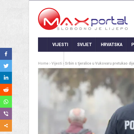
VIJESTI
SVIJET
HRVATSKA
P
GASTRO
Home
Vijesti
Srbin s tjeralice u Vukovaru pretukao d