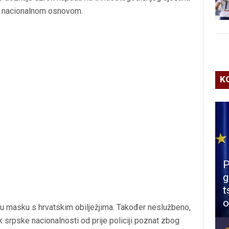
je nacionalnom osnovom.
K
P
g
t
o
tnu masku s hrvatskim obilježjima. Također neslužbeno,
srpske nacionalnosti od prije policiji poznat zbog