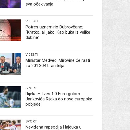
sva očekivanja
VIJESTI
Potres uznemirio Dubrovčane:
“Kratko, ali jako. Kao buka iz velike
dubine”
VIJESTI
Ministar Medved: Mirovine će rasti
za 201.304 branitelja
SPORT
Rijeka – Ilves 1:0 Euro golom
Jankovića Rijeka do nove europske
pobjede
SPORT
Neviđena rapsodija Hajduka u