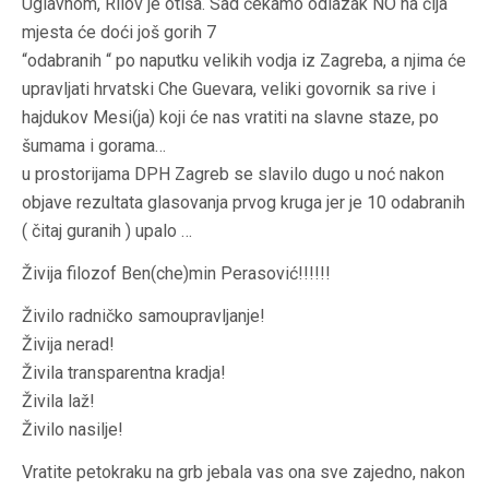
Uglavnom, Rilov je otiša. Sad čekamo odlazak NO na čija
mjesta će doći još gorih 7
“odabranih “ po naputku velikih vodja iz Zagreba, a njima će
upravljati hrvatski Che Guevara, veliki govornik sa rive i
hajdukov Mesi(ja) koji će nas vratiti na slavne staze, po
šumama i gorama…
u prostorijama DPH Zagreb se slavilo dugo u noć nakon
objave rezultata glasovanja prvog kruga jer je 10 odabranih
( čitaj guranih ) upalo …
Živija filozof Ben(che)min Perasović!!!!!!
Živilo radničko samoupravljanje!
Živija nerad!
Živila transparentna kradja!
Živila laž!
Živilo nasilje!
Vratite petokraku na grb jebala vas ona sve zajedno, nakon