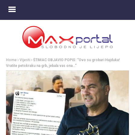
Home
Vijesti
ŠTIMAC OBJAVIO POPIS: “Ovo su grobari Hajduka!
Vratite petokraku na grb, jebala vas ona…”