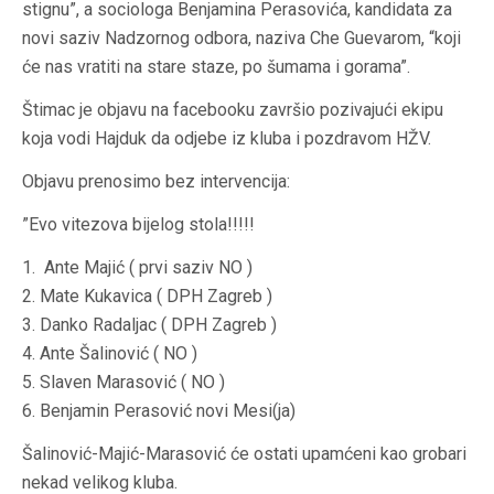
stignu”, a sociologa Benjamina Perasovića, kandidata za
novi saziv Nadzornog odbora, naziva Che Guevarom, “koji
će nas vratiti na stare staze, po šumama i gorama”.
Štimac je objavu na facebooku završio pozivajući ekipu
koja vodi Hajduk da odjebe iz kluba i pozdravom HŽV.
Objavu prenosimo bez intervencija:
”Evo vitezova bijelog stola!!!!!
1. Ante Majić ( prvi saziv NO )
2. Mate Kukavica ( DPH Zagreb )
3. Danko Radaljac ( DPH Zagreb )
4. Ante Šalinović ( NO )
5. Slaven Marasović ( NO )
6. Benjamin Perasović novi Mesi(ja)
Šalinović-Majić-Marasović će ostati upamćeni kao grobari
nekad velikog kluba.