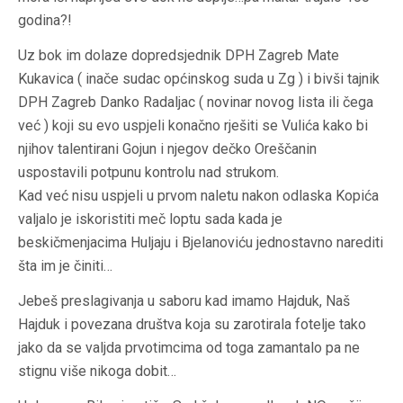
godina?!
Uz bok im dolaze dopredsjednik DPH Zagreb Mate
Kukavica ( inače sudac općinskog suda u Zg ) i bivši tajnik
DPH Zagreb Danko Radaljac ( novinar novog lista ili čega
već ) koji su evo uspjeli konačno rješiti se Vulića kako bi
njihov talentirani Gojun i njegov dečko Oreščanin
uspostavili potpunu kontrolu nad strukom.
Kad već nisu uspjeli u prvom naletu nakon odlaska Kopića
valjalo je iskoristiti meč loptu sada kada je
beskičmenjacima Huljaju i Bjelanoviću jednostavno narediti
šta im je činiti…
Jebeš preslagivanja u saboru kad imamo Hajduk, Naš
Hajduk i povezana društva koja su zarotirala fotelje tako
jako da se valjda prvotimcima od toga zamantalo pa ne
stignu više nikoga dobit…