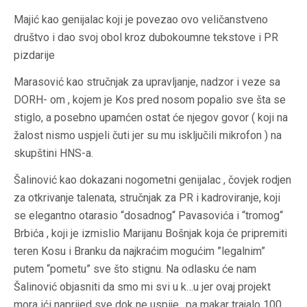
Majić kao genijalac koji je povezao ovo veličanstveno
društvo i dao svoj obol kroz dubokoumne tekstove i PR
pizdarije
Marasović kao stručnjak za upravljanje, nadzor i veze sa
DORH- om , kojem je Kos pred nosom popalio sve šta se
stiglo, a posebno upamćen ostat će njegov govor ( koji na
žalost nismo uspjeli čuti jer su mu isključili mikrofon ) na
skupštini HNS-a.
Šalinović kao dokazani nogometni genijalac , čovjek rodjen
za otkrivanje talenata, stručnjak za PR i kadroviranje, koji
se elegantno otarasio “dosadnog“ Pavasovića i “tromog“
Brbića , koji je izmislio Marijanu Bošnjak koja će pripremiti
teren Kosu i Branku da najkraćim mogućim ”legalnim”
putem “pometu” sve što stignu. Na odlasku će nam
Šalinović objasniti da smo mi svi u k…u jer ovaj projekt
mora ići naprijed sve dok ne uspije…pa makar trajalo 100