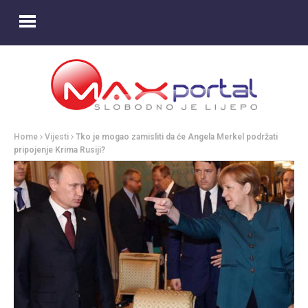
Home
Vijesti
Tko je mogao zamisliti da će Angela Merkel podržati
pripojenje Krima Rusiji?