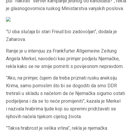
put ”hakirali” server kampanje jednog od kandidata?”, rekla
je glasnogovornica ruskog Ministarstva vanjskih poslova.
”U oba slučaja bi stari Freud bio zadovoljan”, dodala je
Zaharova.
Ranije je u intervjuu za Frankfurter Allgemeine Zeitung
Angela Merkel, navodeći kao primjer podjelu Njemačke,
rekla kako se ne smije pomiriti s povijesnom nepravdom.
”Ako, na primjer, čujem da treba priznati rusku aneksiju
Krima, samo pomislim što bi se dogoditi da smo DDR
tretirali u skladu s načelom da će Njemačka sigurno ostati
podijeljena i da se to neće promijeniti”, kazala je Merkel
i nazvala hrabrima ljude koji su spremni pridržavati se
njihovih načela tijekom cijelog života.
”Takva hrabrost je velika vrlina”, rekla je njemačka