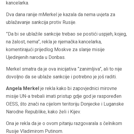
kancelarka.
Dva dana ranije mMerkel je kazala da nema uvjeta za
ublažavanje sankcija protiv Rusije.
”Da bi se ublažile sankcije trebao se postići uspjeh, kojeg,
na žalost, nema”, rekla je njemačka kancelarka,
komentirajući prijedlog Moskve za slanje misije
Ujedinjenih naroda u Donbas.
Merkel smatra da je ova inicijativa ”zanimljiva”, ali to nije
dovoljno da se ublaže sankcije i potrebno je još raditi.
Angela Merkel
je rekla kako bi zapovjednici mirovne
misije UN-a trebali imati pristup gdje god je raspoređen
OESS, što znači na cijelom teritoriju Donjecke i Luganske
Narodne Republike, kako želi i Kijev.
Ona je rekla da je o ovom pitanju razgovarala s čelnikom
Rusije
Vladimirom Putinom.