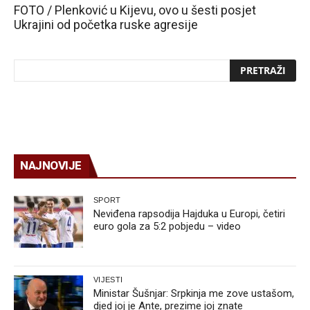
FOTO / Plenković u Kijevu, ovo u šesti posjet
Ukrajini od početka ruske agresije
NAJNOVIJE
SPORT
Neviđena rapsodija Hajduka u Europi, četiri
euro gola za 5:2 pobjedu – video
VIJESTI
Ministar Šušnjar: Srpkinja me zove ustašom,
djed joj je Ante, prezime joj znate