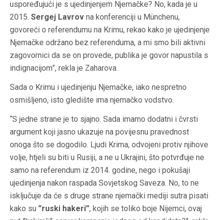
uspoređujući je s ujedinjenjem Njemačke? No, kada je u
2015.
Sergej Lavrov
na konferenciji u Münchenu,
govoreći o referendumu na Krimu, rekao kako je ujedinjenje
Njemačke održano bez referenduma, a mi smo bili aktivni
zagovornici da se on provede, publika je govor napustila s
indignacijom”, rekla je Zaharova.
Sada o Krimu i ujedinjenju Njemačke, iako nespretno
osmišljeno, isto gledište ima njemačko vodstvo.
“S jedne strane je to sjajno. Sada imamo dodatni i čvrsti
argument koji jasno ukazuje na povijesnu pravednost
onoga što se dogodilo. Ljudi Krima, odvojeni protiv njihove
volje, htjeli su biti u Rusiji, a ne u Ukrajini, što potvrđuje ne
samo na referendum iz 2014. godine, nego i pokušaji
ujedinjenja nakon raspada Sovjetskog Saveza. No, to ne
isključuje da će s druge strane njemački mediji sutra pisati
kako su
”ruski hakeri”
, kojih se toliko boje Nijemci, ovaj