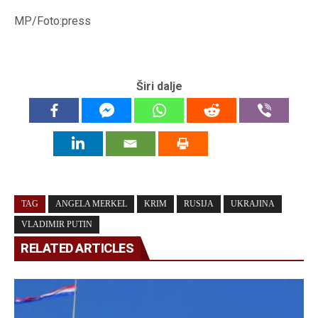
MP/Foto:press
Širi dalje
TAG
ANGELA MERKEL
KRIM
RUSIJA
UKRAJINA
VLADIMIR PUTIN
RELATED ARTICLES