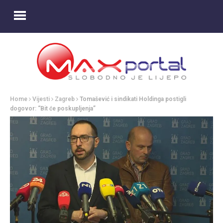
Home
Vijesti
Zagreb
Tomašević i sindikati Holdinga postigli
dogovor: “Bit će poskupljenja”