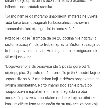
smatra da je opravdan s obzirom na sve okolnosti –
inflaciju i nedostatak radnika.
“Jasno nam je da moramo unaprijediti materijalne uvjete
rada kako bismoosigurali funkcionalnost osnovnih
komunalnih funkcija i gradskih poduzeća.”
Kazao je i da je “sramota da se 20 godina nije napravila
sistematizacija” i da to treba napraviti. Sistematizacija se
treba napraviti i na razini Holdinga za to je osigurano oko
60 milijuna kuna.
“Dogovoreno je da osnovica ide 5 posto gore od 1.
siječnja, plus 3 posto od 1. srpnja. To je 5+3 model koji je
usporediv sa 6+2 modelom koji je država pregovarala sa
svojim sindikatima. Na to imamo podizanje prava po
neoporezivim isplatama – hrana i nagrade i u oba
poduzeća povećavamo stalne dodatke koji su bitni jer
imaju različite iznose na način da su najveća za one koji