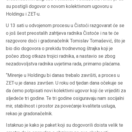
su postigli dogovor o novom kolektivnom ugovoru u
Holdingu i ZET-u.
U 13 sati u odvojenom procesu u Čistoći razgovarat će se
o još šest preostalih zahtjeva radnika Čistoće i na te će
razgovore doći i gradonačelnik Tomislav Tomašević, što je
bio dio dogovora o prekidu trodnevnog štrajka koji je
počeo zbog otkaza trojici radnika, a nastavio se zbog
nezadovoljstva radnika uvjetima rada, primarno plaćama.
“Mirenje u Holdingu bi danas trebalo završiti, a proces u
ZET-u je danas završen. U roku od tjedan dana očekuje se
da ćemo potpisati novi kolektivni ugovor koji će vrijediti za
sljedeće tri godine. Te tri godine osiguravaju nam socijalni
mir, stabilnost i prostor za povećanje kvaliteta usluga,
rekao je gradonačelnik.
Istaknuo je kako je paket koji su dogovorili doista velik te