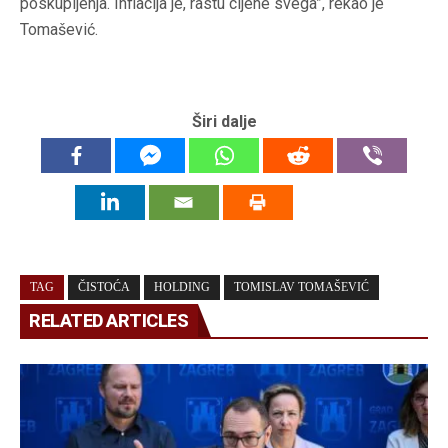
poskupljenja. Inflacija je, rastu cijene svega”, rekao je
Tomašević.
Širi dalje
TAG
ČISTOĆA
HOLDING
TOMISLAV TOMAŠEVIĆ
RELATED ARTICLES