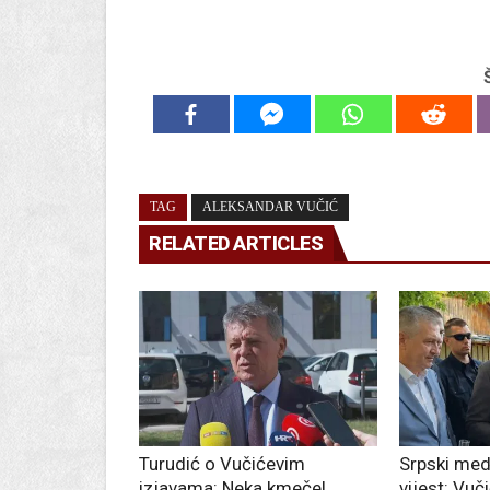
TAG
ALEKSANDAR VUČIĆ
RELATED ARTICLES
Turudić o Vučićevim
Srpski med
izjavama: Neka kmeče!
vijest: Vuč