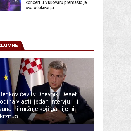
koncert u Vukovaru premašio je
sva očekivanja
OLUMNE
lenkovićev tv Dnevnik: Deset
odina vlasti, jedan intervju – i
sunami mržnje koji ga nije ni
krznuo