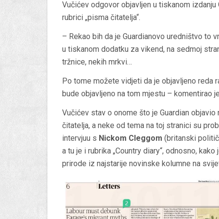
Vučićev odgovor objavljen u tiskanom izdanju 
rubrici „pisma čitatelja“.
– Rekao bih da je Guardianovo uredništvo to vrl
u tiskanom dodatku za vikend, na sedmoj stranic
tržnice, nekih mrkvi…
Po tome možete vidjeti da je objavljeno reda r
bude objavljeno na tom mjestu – komentirao je
Vučićev stav o onome što je Guardian objavio
čitatelja, a neke od tema na toj stranici su p
intervjuu s
Nickom Cleggom
(britanski politi
a tu je i rubrika „Country diary“, odnosno, kako 
prirode iz najstarije novinske kolumne na svijet