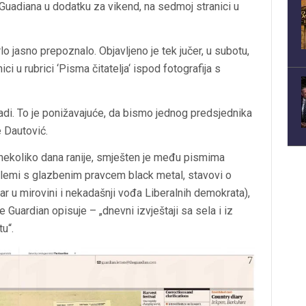
Guadiana u dodatku za vikend, na sedmoj stranici u
o jasno prepoznalo. Objavljeno je tek jučer, u subotu,
i u rubrici ‘Pisma čitatelja‘ ispod fotografija s
adi. To je ponižavajuće, da bismo jednog predsjednika
 Dautović.
 nekoliko dana ranije, smješten je među pismima
roblemi s glazbenim pravcem black metal, stavovi o
čar u mirovini i nekadašnji vođa Liberalnih demokrata),
je Guardian opisuje – „dnevni izvještaji sa sela i iz
u“.