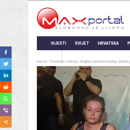
VIJESTI
SVIJET
HRVATSKA
P
GASTRO
Home
Premium sadržaj
Englezi ponizili Vućiča, stavil