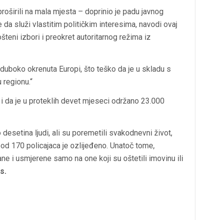
roširili na mala mjesta – doprinio je padu javnog
e da služi vlastitim političkim interesima, navodi ovaj
ošteni izbori i preokret autoritarnog režima iz
 duboko okrenuta Europi, što teško da je u skladu s
 regionu.“
 i da je u proteklih devet mjeseci održano 23.000
desetina ljudi, ali su poremetili svakodnevni život,
e od 170 policajaca je ozlijeđeno. Unatoč tome,
ne i usmjerene samo na one koji su oštetili imovinu ili
s.