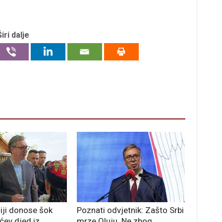
Širi dalje
iji donose šok
Poznati odvjetnik: Zašto Srbi
ićev djed iz
mrze Oluju. Ne zbog