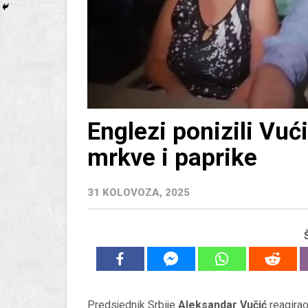
Englezi ponizili Vući
mrkve i paprike
31 KOLOVOZA, 2025
Predsjednik Srbije
Aleksandar Vučić
reagirao