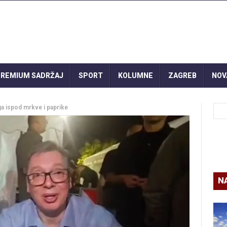
REMIUM SADRŽAJ
SPORT
KOLUMNE
ZAGREB
NOV
i ga ispod mrkve i paprike
N