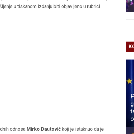
ljenje u tiskanom izdanju biti objavljeno u rubrici
K
P
g
t
o
odnih odnosa
Mirko Dautović
koji je istaknuo da je