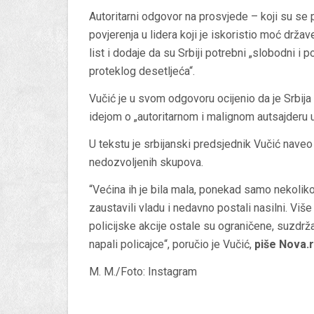
Autoritarni odgovor na prosvjede – koji su se p
povjerenja u lidera koji je iskoristio moć držav
list i dodaje da su Srbiji potrebni „slobodni i p
proteklog desetljeća“.
Vučić je u svom odgovoru ocijenio da je Srbija
idejom o „autoritarnom i malignom autsajderu u
U tekstu je srbijanski predsjednik Vučić naveo
nedozvoljenih skupova.
“Većina ih je bila mala, ponekad samo nekoliko 
zaustavili vladu i nedavno postali nasilni. Viš
policijske akcije ostale su ograničene, suzdrža
napali policajce“, poručio je Vučić,
piše Nova.r
M. M./Foto: Instagram