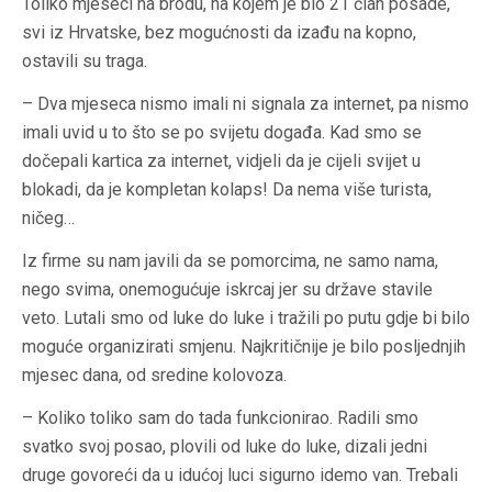
Toliko mjeseci na brodu, na kojem je bio 21 član posade,
svi iz Hrvatske, bez mogućnosti da izađu na kopno,
ostavili su traga.
– Dva mjeseca nismo imali ni signala za internet, pa nismo
imali uvid u to što se po svijetu događa. Kad smo se
dočepali kartica za internet, vidjeli da je cijeli svijet u
blokadi, da je kompletan kolaps! Da nema više turista,
ničeg…
Iz firme su nam javili da se pomorcima, ne samo nama,
nego svima, onemogućuje iskrcaj jer su države stavile
veto. Lutali smo od luke do luke i tražili po putu gdje bi bilo
moguće organizirati smjenu. Najkritičnije je bilo posljednjih
mjesec dana, od sredine kolovoza.
– Koliko toliko sam do tada funkcionirao. Radili smo
svatko svoj posao, plovili od luke do luke, dizali jedni
druge govoreći da u idućoj luci sigurno idemo van. Trebali