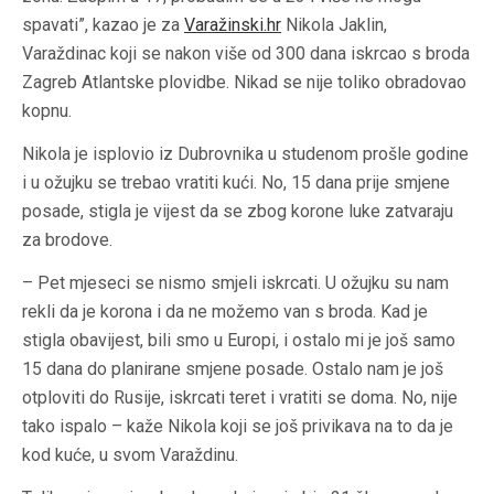
spavati”, kazao je za
Varažinski.hr
Nikola Jaklin,
Varaždinac koji se nakon više od 300 dana iskrcao s broda
Zagreb Atlantske plovidbe. Nikad se nije toliko obradovao
kopnu.
Nikola je isplovio iz Dubrovnika u studenom prošle godine
i u ožujku se trebao vratiti kući. No, 15 dana prije smjene
posade, stigla je vijest da se zbog korone luke zatvaraju
za brodove.
– Pet mjeseci se nismo smjeli iskrcati. U ožujku su nam
rekli da je korona i da ne možemo van s broda. Kad je
stigla obavijest, bili smo u Europi, i ostalo mi je još samo
15 dana do planirane smjene posade. Ostalo nam je još
otploviti do Rusije, iskrcati teret i vratiti se doma. No, nije
tako ispalo – kaže Nikola koji se još privikava na to da je
kod kuće, u svom Varaždinu.