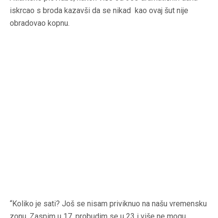
iskrcao s broda kazavši da se nikad kao ovaj šut nije
obradovao kopnu.
“Koliko je sati? Još se nisam priviknuo na našu vremensku
zonu. Zaspim u 17, probudim se u 23 i više ne mogu