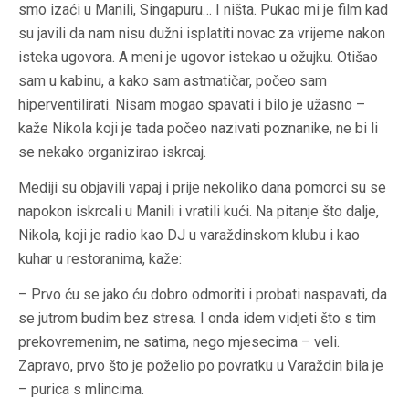
smo izaći u Manili, Singapuru… I ništa. Pukao mi je film kad
su javili da nam nisu dužni isplatiti novac za vrijeme nakon
isteka ugovora. A meni je ugovor istekao u ožujku. Otišao
sam u kabinu, a kako sam astmatičar, počeo sam
hiperventilirati. Nisam mogao spavati i bilo je užasno –
kaže Nikola koji je tada počeo nazivati poznanike, ne bi li
se nekako organizirao iskrcaj.
Mediji su objavili vapaj i prije nekoliko dana pomorci su se
napokon iskrcali u Manili i vratili kući. Na pitanje što dalje,
Nikola, koji je radio kao DJ u varaždinskom klubu i kao
kuhar u restoranima, kaže:
– Prvo ću se jako ću dobro odmoriti i probati naspavati, da
se jutrom budim bez stresa. I onda idem vidjeti što s tim
prekovremenim, ne satima, nego mjesecima – veli.
Zapravo, prvo što je poželio po povratku u Varaždin bila je
– purica s mlincima.