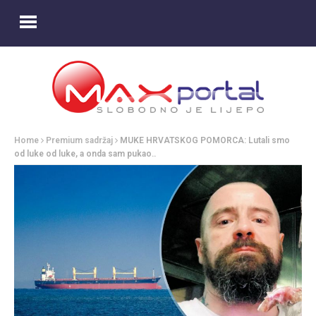
Home
Premium sadržaj
MUKE HRVATSKOG POMORCA: Lutali smo
od luke od luke, a onda sam pukao..