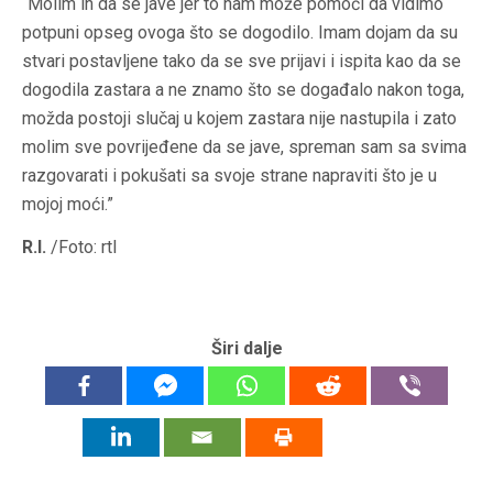
“Molim ih da se jave jer to nam može pomoći da vidimo
potpuni opseg ovoga što se dogodilo. Imam dojam da su
stvari postavljene tako da se sve prijavi i ispita kao da se
dogodila zastara a ne znamo što se događalo nakon toga,
možda postoji slučaj u kojem zastara nije nastupila i zato
molim sve povrijeđene da se jave, spreman sam sa svima
razgovarati i pokušati sa svoje strane napraviti što je u
mojoj moći.”
R.I.
/Foto: rtl
Širi dalje