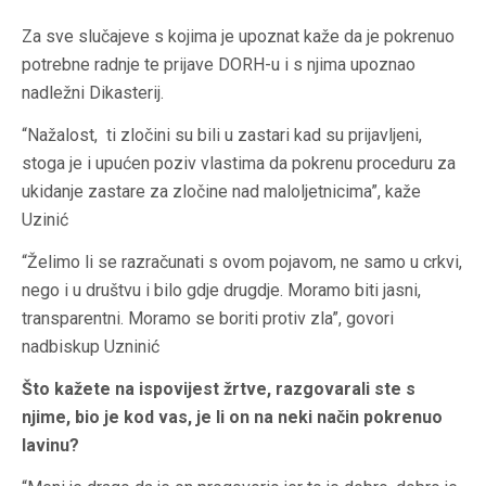
Za sve slučajeve s kojima je upoznat kaže da je pokrenuo
potrebne radnje te prijave DORH-u i s njima upoznao
nadležni Dikasterij.
“Nažalost, ti zločini su bili u zastari kad su prijavljeni,
stoga je i upućen poziv vlastima da pokrenu proceduru za
ukidanje zastare za zločine nad maloljetnicima”, kaže
Uzinić
“Želimo li se razračunati s ovom pojavom, ne samo u crkvi,
nego i u društvu i bilo gdje drugdje. Moramo biti jasni,
transparentni. Moramo se boriti protiv zla”, govori
nadbiskup Uzninić
Što kažete na ispovijest žrtve, razgovarali ste s
njime, bio je kod vas, je li on na neki način pokrenuo
lavinu?