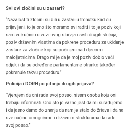
Svi ovi zločini su u zastari?
“Nažalost ti zločini su bili u zastari u trenutku kad su
prijavljeni, to je ono što moramo svi raditi i to je poziv koji
sam već učinio u vezi ovog slučaja i svih drugih slučaja,
poziv državnim vlastima da pokrene proceduru za ukidanje
zastare za zločine koji su počinjeni nad djecom i
maloljetnicima. Drago mi je da je moj poziv dobio veći
odjek i da su određene parlamentarne stranke također
pokrenule takvu proceduru.”
Policija i DORH po pitanju drugih prijava?
“Vjerujem da oni rade svoj posao, nisam osoba koju oni
trebaju informirati. Ono što je važno jest da mi surađujemo
i da jasno damo do znanja da nam je stalo do žrtava i da na
sve načine omogućimo i državnim strukturama da rade
svoj posao.”