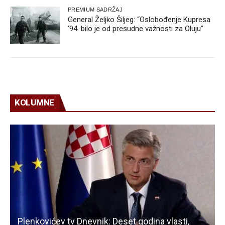
PREMIUM SADRŽAJ
General Željko Šiljeg: “Oslobođenje Kupresa
‘94. bilo je od presudne važnosti za Oluju”
KOLUMNE
Plenkovićev tv Dnevnik: Deset godina vlasti,