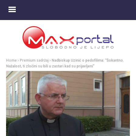
Home
Premium sadržaj
Nadbiskup Uzinić o pedofilima: “Šokantno.
Nažalost, ti zločini su bili u zastari kad su prijavljeni”