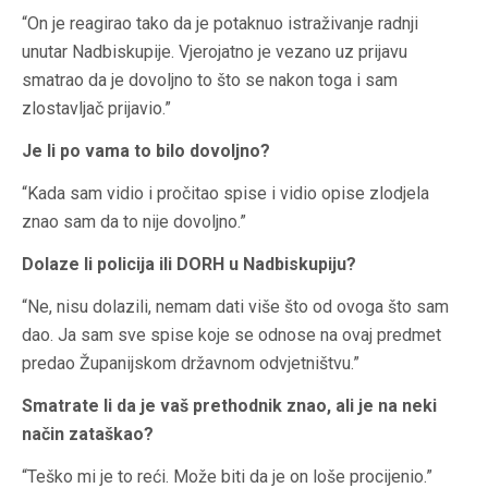
“On je reagirao tako da je potaknuo istraživanje radnji
unutar Nadbiskupije. Vjerojatno je vezano uz prijavu
smatrao da je dovoljno to što se nakon toga i sam
zlostavljač prijavio.”
Je li po vama to bilo dovoljno?
“Kada sam vidio i pročitao spise i vidio opise zlodjela
znao sam da to nije dovoljno.”
Dolaze li policija ili DORH u Nadbiskupiju?
“Ne, nisu dolazili, nemam dati više što od ovoga što sam
dao. Ja sam sve spise koje se odnose na ovaj predmet
predao Županijskom državnom odvjetništvu.”
Smatrate li da je vaš prethodnik znao, ali je na neki
način zataškao?
“Teško mi je to reći. Može biti da je on loše procijenio.”