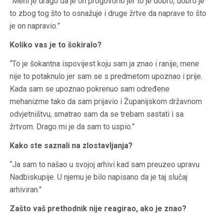
“Meni je drago da je on progovorio jer to je dobro, dobro je
to zbog tog što to osnažuje i druge žrtve da naprave to što
je on napravio.”
Koliko vas je to šokiralo?
“To je šokantna ispovijest koju sam ja znao i ranije, mene
nije to potaknulo jer sam se s predmetom upoznao i prije.
Kada sam se upoznao pokrenuo sam određene
mehanizme tako da sam prijavio i Županijskom državnom
odvjetništvu, smatrao sam da se trebam sastati i sa
žrtvom. Drago mi je da sam to uspio.”
Kako ste saznali na zlostavljanja?
“Ja sam to našao u svojoj arhivi kad sam preuzeo upravu
Nadbiskupije. U njemu je bilo napisano da je taj slučaj
arhiviran.”
Zašto vaš prethodnik nije reagirao, ako je znao?