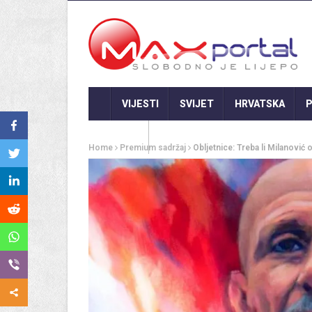
VIJESTI
SVIJET
HRVATSKA
P
GASTRO
Home
Premium sadržaj
Obljetnice: Treba li Milanović