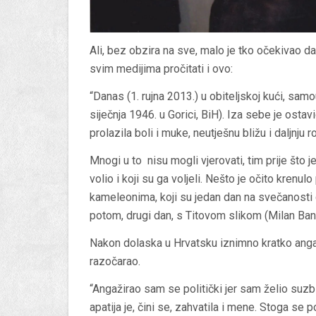
Ali, bez obzira na sve, malo je tko očekivao d
svim medijima pročitati i ovo
:
“Danas (1. rujna 2013.) u obiteljskoj kući, samo
siječnja 1946. u Gorici, BiH). Iza sebe je ostav
prolazila boli i muke, neutješnu bližu i daljnju r
Mnogi u to nisu mogli vjerovati, tim prije što j
volio i koji su ga voljeli. Nešto je očito kren
kameleonima, koji su jedan dan na svečanosti
potom, drugi dan, s Titovom slikom (Milan Bandić
Nakon dolaska u Hrvatsku iznimno kratko angaži
razočarao.
“Angažirao sam se politički jer sam želio suzbit
apatija je, čini se, zahvatila i mene. Stoga se po