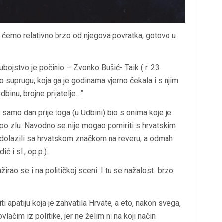
a ćemo relativno brzo od njegova povratka, gotovo u
ubojstvo je počinio – Zvonko Bušić- Taik ( r. 23.
io suprugu, koja ga je godinama vjerno čekala i s njim
odbinu, brojne prijatelje…”
e samo dan prije toga (u Udbini) bio s onima koje je
ulo po zlu. Navodno se nije mogao pomiriti s hrvatskim
 dolazili sa hrvatskom značkom na reveru, a odmah
 i sl., op.p.)..
rao se i na političkoj sceni. I tu se nažalost brzo
i apatiju koja je zahvatila Hrvate, a eto, nakon svega,
vlačim iz politike, jer ne želim ni na koji način