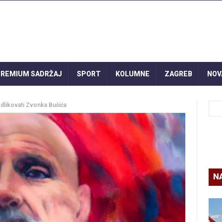
REMIUM SADRŽAJ
SPORT
KOLUMNE
ZAGREB
NOV
 odlikovati Zvonka Bušića
N