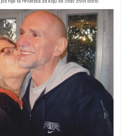
oš nije ta Hrvatska za koju se čitav život borio.