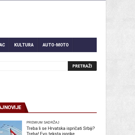
AC
KULTURA
AUTO-MOTO
AJNOVIJE
PREMIUM SADRŽAJ
Treba li se Hrvatska ispričati Srbiji?
Treba! Evo teksta isprike