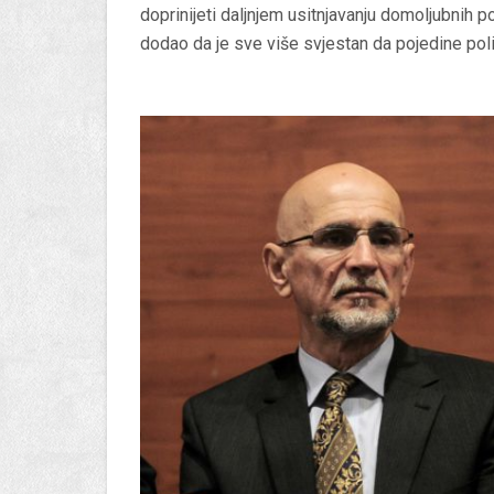
doprinijeti daljnjem usitnjavanju domoljubnih p
dodao da je sve više svjestan da pojedine poli