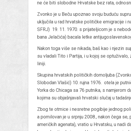
ne će biti slobodne Hrvatske bez rata, odnosn
Zvonko je u Beču upoznao svoju buduću suprug
uključila u rad hrvatske političke emigracije i
SFRJ) 19. 11. 1970. s prijateljicom je s nebo
bana Jelačića) bacala letke antijugoslavensko
Nakon toga više se nikada, baš kao i njezin s
su vladali Tito i Partija, i u kojoj se optuživalo,
liniji.
Skupina hrvatskih političkih domoljuba (Zvonko
Slobodan Vlašić) 10. rujna 1976. otela je pu
Yorka do Chicaga sa 76 putnika, s namjerom d
kojima su objašnjavali hrvatski slučaj u tadašnjo
Zbog te otmice i nesretne pogibije jednog poli
a pomilovan je u srpnju 2008., nakon čega se, p
američkih agenata), vratio u Hrvatsku, u nadi 