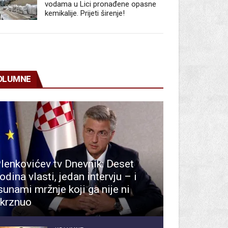
vodama u Lici pronađene opasne
kemikalije. Prijeti širenje!
OLUMNE
lenkovićev tv Dnevnik: Deset
odina vlasti, jedan intervju – i
sunami mržnje koji ga nije ni
krznuo