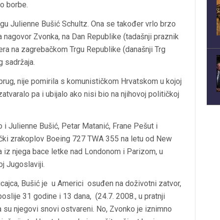
o borbe.
u Julienne Bušić Schultz. Ona se također vrlo brzo
 na nagovor Zvonka, na Dan Republike (tadašnji praznik
dera na zagrebačkom Trgu Republike (današnji Trg
g sadržaja.
uprug, nije pomirila s komunističkom Hrvatskom u kojoj
 zatvaralo pa i ubijalo ako nisi bio na njihovoj političkoj
 i Julienne Bušić, Petar Matanić, Frane Pešut i
tnički zrakoplov Boeing 727 TWA 355 na letu od New
a iz njega bace letke nad Londonom i Parizom, u
j Jugoslaviji.
cajca, Bušić je u Americi osuđen na doživotni zatvor,
oslije 31 godine i 13 dana, (24.7. 2008., u pratnji
da su njegovi snovi ostvareni. No, Zvonko je iznimno