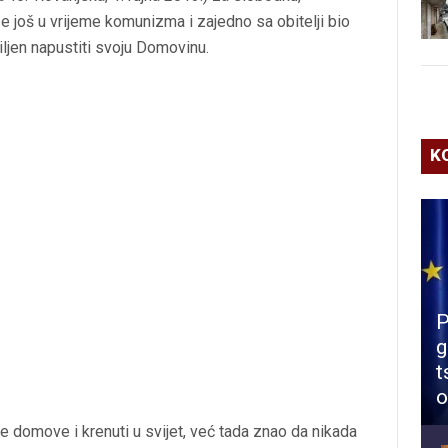
e još u vrijeme komunizma i zajedno sa obitelji bio
ljen napustiti svoju Domovinu.
K
P
g
t
o
oje domove i krenuti u svijet, već tada znao da nikada