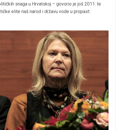
olitičkih snaga u Hrvatskoj – govorio je još 2011. te
tičke elite naš narod i državu vode u propast.