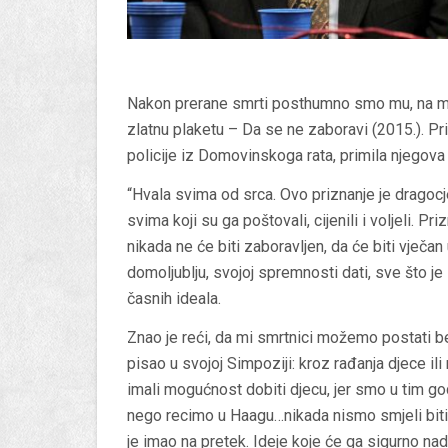
Nakon prerane smrti posthumno smo mu, na moj p
zlatnu plaketu – Da se ne zaboravi (2015.).
Pr
policije iz Domovinskoga rata,
primila njegova 
“Hvala svima od srca. Ovo priznanje je dragoc
svima koji su ga poštovali, cijenili i voljeli. P
nikada ne će biti zaboravljen, da će biti vječa
domoljublju, svojoj spremnosti dati, sve što je i
časnih ideala.
Znao je reći, da mi smrtnici možemo postati b
pisao u svojoj Simpoziji: kroz rađanja djece ili
imali mogućnost dobiti djecu, jer smo u tim god
nego recimo u Haagu…nikada nismo smjeli biti sa
je imao na pretek. Ideje koje će ga sigurno nad