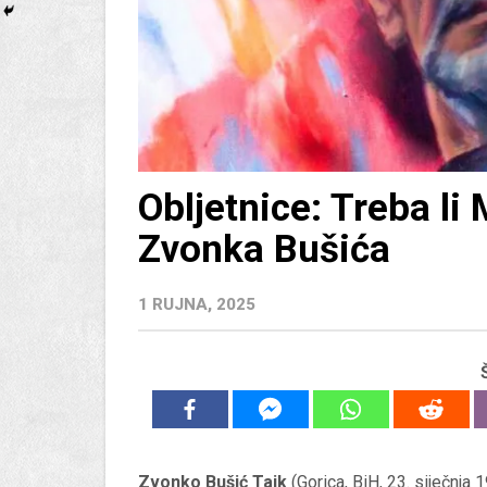
Obljetnice: Treba li 
Zvonka Bušića
1 RUJNA, 2025
Zvonko Bušić Taik
(Gorica, BiH, 23. siječnja 