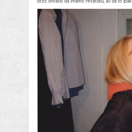
brzo shvatio da imamo Hrvatsku, ali da to ipak j