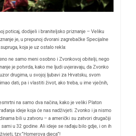
oticaj, dodijeli i braniteljsko priznanje – Veliku
iznanje je,
u prepunoj dvorani zagrebačke Specijalne
supruga, koja je uz ostalo rekla:
jeno ne samo meni osobno i Zvonkovoj obitelji, nego
riznanje je potvrda, kako me ljudi uvjeravaju, da Zvonko
n uzor drugima, u svojoj ljubavi za Hrvatsku, svom
mao dati, pa i vlastiti život, ako treba, u ime vječnih,
esmrtni na samo dva načina, kako je veliki Platon
 rađanja ideje koja će nas nadživjeti. Zvonko i ja nismo
inama bili u zatvoru – a američki su zatvori drugačiji
mi u 32 godine. Ali ideje se rađaju bilo gdje, i on ih
živjeti, tzv.”Homerova djeca”!