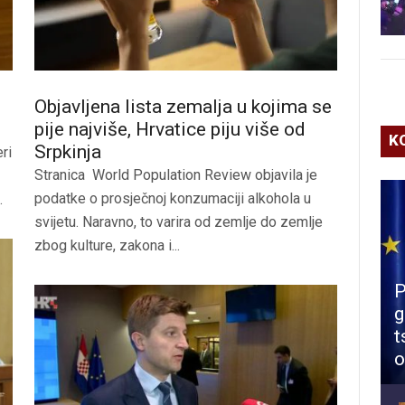
Objavljena lista zemalja u kojima se
pije najviše, Hrvatice piju više od
K
Srpkinja
ri
Stranica World Population Review objavila je
podatke o prosječnoj konzumaciji alkohola u
.
svijetu. Naravno, to varira od zemlje do zemlje
zbog kulture, zakona i...
P
g
t
o