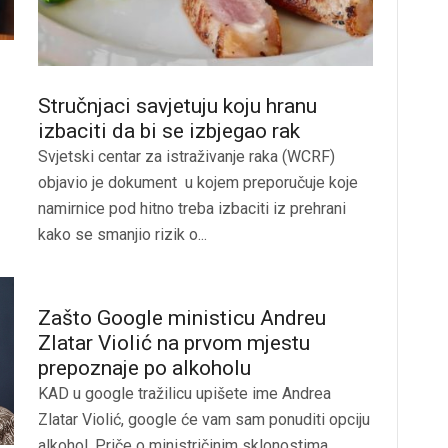
Stručnjaci savjetuju koju hranu
izbaciti da bi se izbjegao rak
Svjetski centar za istraživanje raka (WCRF)
objavio je dokument u kojem preporučuje koje
namirnice pod hitno treba izbaciti iz prehrani
kako se smanjio rizik o...
Zašto Google ministicu Andreu
Zlatar Violić na prvom mjestu
prepoznaje po alkoholu
KAD u google tražilicu upišete ime Andrea
Zlatar Violić, google će vam sam ponuditi opciju
alkohol. Priče o ministričinim sklonostima