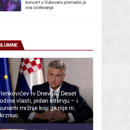
koncert u Vukovaru premašio je
sva očekivanja
OLUMNE
lenkovićev tv Dnevnik: Deset
odina vlasti, jedan intervju – i
sunami mržnje koji ga nije ni
krznuo