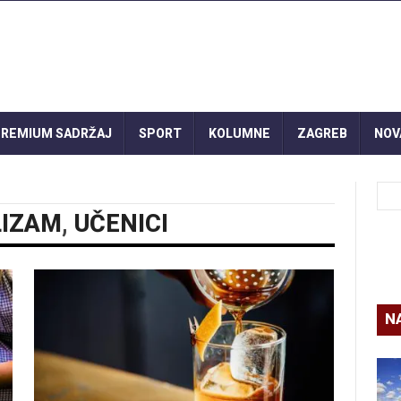
REMIUM SADRŽAJ
SPORT
KOLUMNE
ZAGREB
NOV
LIZAM
,
UČENICI
N