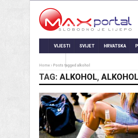
VIJESTI
SVIJET
HRVATSKA
P
GASTRO
Home
Posts tagged alkohol
TAG:
ALKOHOL
,
ALKOHO