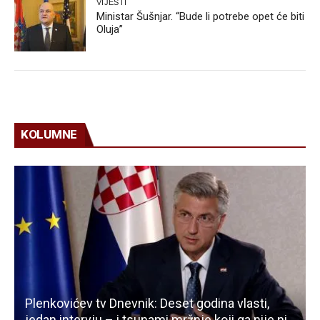
VIJESTI
Ministar Šušnjar. “Bude li potrebe opet će biti
Oluja”
KOLUMNE
Plenkovićev tv Dnevnik: Deset godina vlasti,
jedan intervju – i tsunami mržnje koji ga nije ni