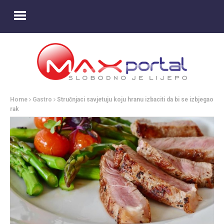
Home
Gastro
Stručnjaci savjetuju koju hranu izbaciti da bi se izbjegao
rak