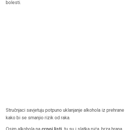
bolesti.
Stručnjaci savjetuju potpuno uklanjanje alkohola iz prehrane
kako bi se smanjio rizik od raka.
Osim alkohola na
crnoj listi,
tu su i slatka pića, brza hrana