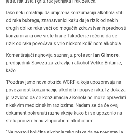
jetre, rak usta i grla, rak jednjaka i rak želuca.
Iako neki smatraju da umjerena konzumacija alkohola štiti
od raka bubrega, znanstvenici kažu da je rizik od nekih
drugih oblika raka veći od mogućih zdravstvenih prednosti
konzumiranja ove vrste hrane Također je rečeno da se
rizik od raka povećava s vrlo niskom količinom alkohola.
Komentirajući najnovija saznanja, profesor
Ian Gilmore
,
predsjednik Saveza za zdravlje i alkohol Velike Britanije,
kaže:
‘Pozdravljamo nova otkrića WCRF-a koja upozoravaju na
povezanost konzumacije alkohola i pojave raka. Iz dokaza
je razvidno da se konzumacija alkohola ne može opravdati
nikakvim medicinskim razlozima. Nadam se da će ovaj
dokument pokrenuti razne akcije kako bi se upozorilo na
štetu prouzročenu zloporabom alkoholom.’
“Ne postoji količina alkohola tako niska da ne predstavlja