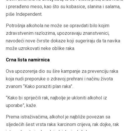
i prerađeno meso, kao što su kobasice, slanina i salama,
piše Independent.
Potrošnja alkohola ne može se opravdati bilo kojim
zdravstvenim razlozima, upozoravaju znanstvenici,
navodeći nove čvrste dokaze koji sugeriraju da ta navika
može uzrokovati neke oblike raka.
Crna lista namirnica
Ova upozorenja dio su šire kampanje za prevenciju raka
koja nudi preporuke o zdravoj prehrani i načinu života
zvanom “Kako poraziti plan raka”.
“Kako bi spriječili rak, najbolje je ukloniti alkohol iz
uporabe”, kaže.
Prema istraživačima, alkohol je najbliže povezan sa
sljedećih šest vrsta raka: karcinom crijeva, rak dojke, rak