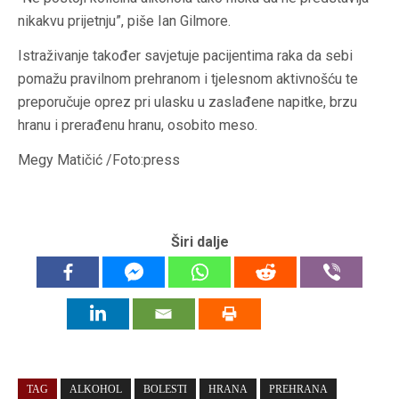
nikakvu prijetnju”, piše Ian Gilmore.
Istraživanje također savjetuje pacijentima raka da sebi
pomažu pravilnom prehranom i tjelesnom aktivnošću te
preporučuje oprez pri ulasku u zaslađene napitke, brzu
hranu i prerađenu hranu, osobito meso.
Megy Matičić /Foto:press
Širi dalje
TAG
ALKOHOL
BOLESTI
HRANA
PREHRANA