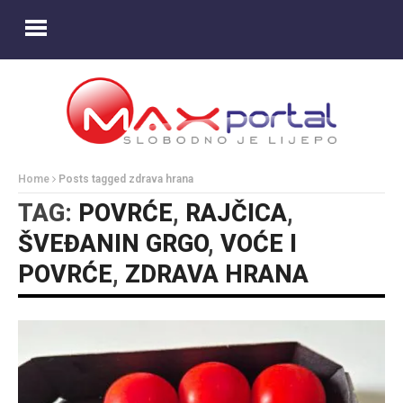
Home
Posts tagged zdrava hrana
TAG:
POVRĆE
,
RAJČICA
,
ŠVEĐANIN GRGO
,
VOĆE I
POVRĆE
,
ZDRAVA HRANA