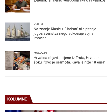
Zelenski smijenio veleposlanika u Hrvatskoj
VIJESTI
Na znanje Klasiću: “Jadran” nije pitanje
jugoslavenstva nego sukcesije vojne
imovine
MAGAZIN
Hrvatica objavila cijene iz Trsta, Hrvati su
šoku: “Ovo je sramota. Kava je niže 18 eura”
KOLUMNE