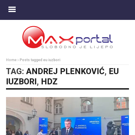
Home
Posts tagged eu iuzbori
TAG:
ANDREJ PLENKOVIĆ
,
EU
IUZBORI
,
HDZ