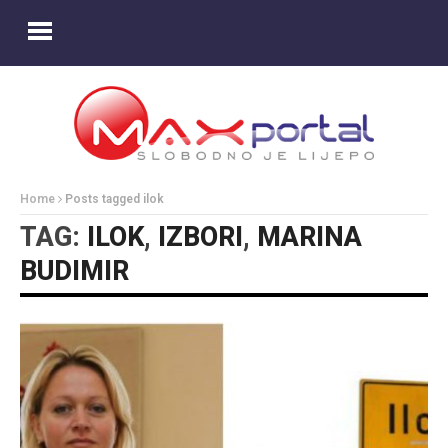
Home
Posts tagged ilok
TAG:
ILOK
,
IZBORI
,
MARINA
BUDIMIR