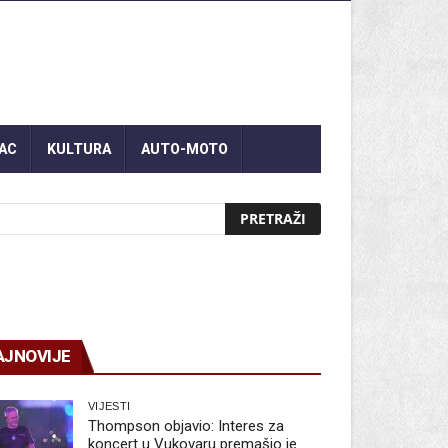
AC
KULTURA
AUTO-MOTO
AJNOVIJE
VIJESTI
Thompson objavio: Interes za
koncert u Vukovaru premašio je