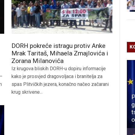
DORH pokreće istragu protiv Anke
K
Mrak Taritaš, Mihaela Zmajlovića i
Zorana Milanovića
Iz krugova bliskih DORH-u dopiru informacije
 –
kako je prosvjed dragovoljaca i branitelja za
m
spas Plitvičkih jezera, konačno načeo začarani
krug skrivene...
P
g
t
o