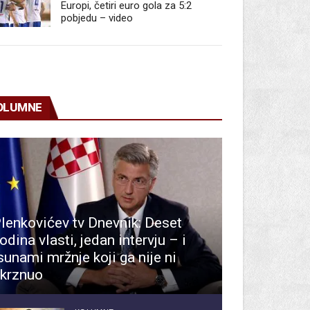
Europi, četiri euro gola za 5:2
pobjedu – video
OLUMNE
lenkovićev tv Dnevnik: Deset
odina vlasti, jedan intervju – i
sunami mržnje koji ga nije ni
krznuo