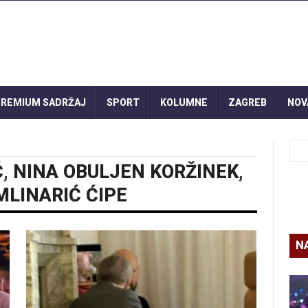
REMIUM SADRŽAJ
SPORT
KOLUMNE
ZAGREB
NOV
Ć
,
NINA OBULJEN KORŽINEK
,
MLINARIĆ ĆIPE
N