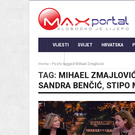
VIJESTI
SVIJET
HRVATSKA
P
GASTRO
Home
Posts tagged Mihael Zmajlović
TAG:
MIHAEL ZMAJLOVI
SANDRA BENČIĆ
,
STIPO 