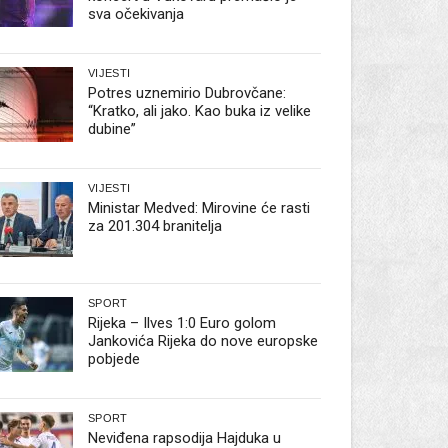
sva očekivanja
VIJESTI
Potres uznemirio Dubrovčane:
“Kratko, ali jako. Kao buka iz velike
dubine”
VIJESTI
Ministar Medved: Mirovine će rasti
za 201.304 branitelja
SPORT
Rijeka – Ilves 1:0 Euro golom
Jankovića Rijeka do nove europske
pobjede
SPORT
Neviđena rapsodija Hajduka u