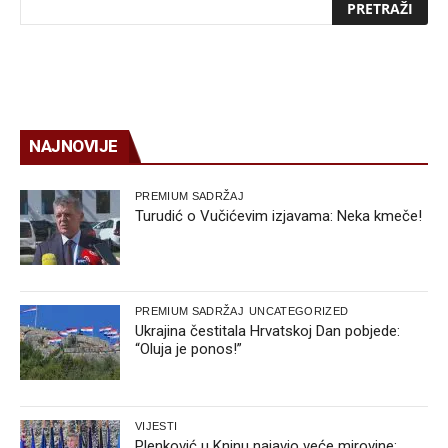
NAJNOVIJE
PREMIUM SADRŽAJ
Turudić o Vučićevim izjavama: Neka kmeče!
PREMIUM SADRŽAJ
UNCATEGORIZED
Ukrajina čestitala Hrvatskoj Dan pobjede:
“Oluja je ponos!”
VIJESTI
Plenković u Kninu najavio veće mirovine: