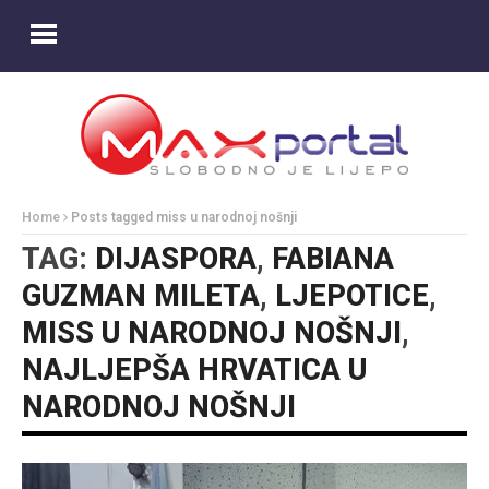
Home
Posts tagged miss u narodnoj nošnji
TAG:
DIJASPORA
,
FABIANA
GUZMAN MILETA
,
LJEPOTICE
,
MISS U NARODNOJ NOŠNJI
,
NAJLJEPŠA HRVATICA U
NARODNOJ NOŠNJI